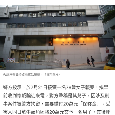
秀茂坪警區偵破兩電話騙案。（資料圖片）
警方按示，於7月21日接獲一名78歲女子報案，指早
前收到懷疑騙徒來電，對方聲稱是其兒子，因涉及刑
事案件被警方拘留，需要繳付20萬元「保釋金」。受
害人同日於牛頭角區將20萬元交予一名男子，其後聯