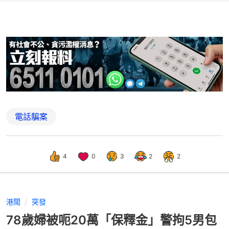
電話騙案
4
0
3
2
2
港聞
突發
78歲婦被呃20萬「保釋金」警拘5男包