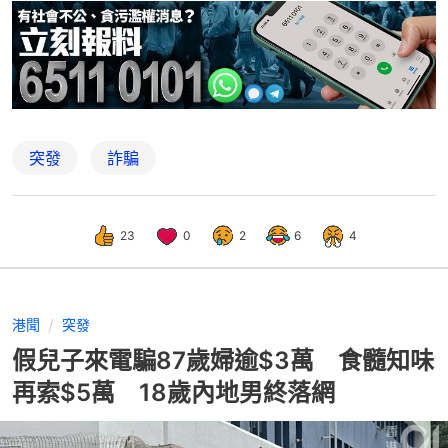
突發
詐騙
23
0
2
6
4
港聞
突發
假兒子來電騙87歲婦逾$3萬 食髓知味
再索$5萬 18歲內地男終落網