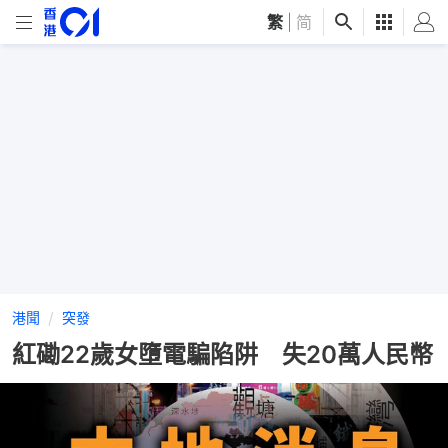
繁
|
简
港聞
突發
紅磡22歲女墮電騙陷阱 失20萬人民幣