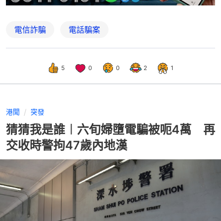
電信詐騙
電話騙案
5
0
0
2
1
港聞
突發
猜猜我是誰︱六旬婦墮電騙被呃4萬 再
交收時警拘47歲內地漢