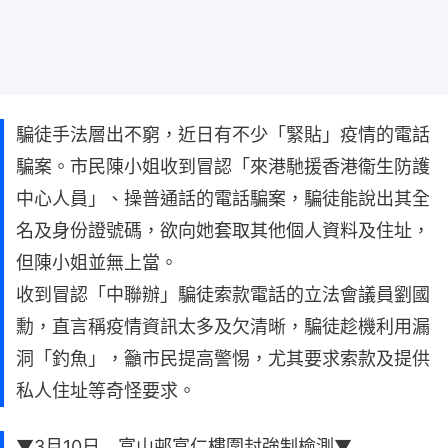
騙徒手法層出不窮，近日有不少「緊貼」疫情的電話
騙案。市民陳小姐收到冒認「來港馳援香港衞生防護
中心人員」、操普通話的電話騙案，騙徒能說出其全
名及身份證號碼，欲向她套取其他個人資料及住址，
但陳小姐並無上當。
收到冒認「中聯辦」騙徒索款電話的立法會議員劉國
勳，直言稱疫情資訊太多及欠清晰，騙徒趁機利用漏
洞「釣魚」，籲市民提高警惕，尤其要求索款及提供
私人住址等奇怪要求。
▼3月10日 富山邨富仁樓圍封強制檢測▼