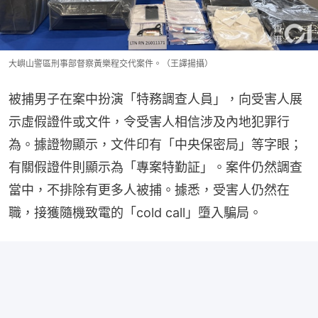
大嶼山警區刑事部督察黃樂程交代案件。（王譯揚攝）
被捕男子在案中扮演「特務調查人員」，向受害人展
示虛假證件或文件，令受害人相信涉及內地犯罪行
為。據證物顯示，文件印有「中央保密局」等字眼；
有關假證件則顯示為「專案特勤証」。案件仍然調查
當中，不排除有更多人被捕。據悉，受害人仍然在
職，接獲隨機致電的「cold call」墮入騙局。