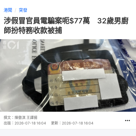
港聞
突發
涉假冒官員電騙案呃$77萬 32歲男廚
師扮特務收款被捕
撰文：
陳傲淇 王譯揚
出版：
2026-07-18 16:04
更新：
2026-07-18 16:04