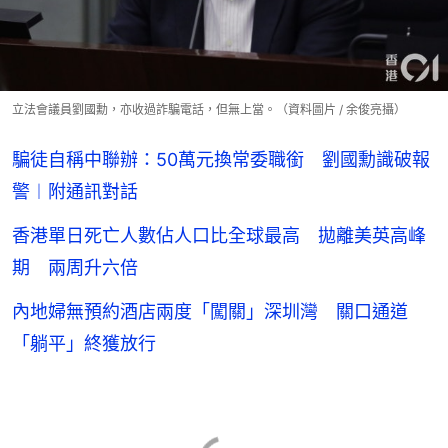
立法會議員劉國勳，亦收過詐騙電話，但無上當。（資料圖片 / 余俊亮攝）
騙徒自稱中聯辦：50萬元換常委職銜 劉國勳識破報
警︱附通訊對話
香港單日死亡人數佔人口比全球最高 拋離美英高峰
期 兩周升六倍
內地婦無預約酒店兩度「闖關」深圳灣 關口通道
「躺平」終獲放行