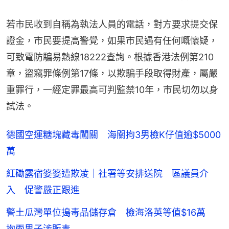
若市民收到自稱為執法人員的電話，對方要求提交保
證金，市民要提高警覺，如果市民遇有任何嘅懷疑，
可致電防騙易熱線18222查詢。根據香港法例第210
章，盜竊罪條例第17條，以欺騙手段取得財產，屬嚴
重罪行，一經定罪最高可判監禁10年，市民切勿以身
試法。
德國空運糖塊藏毒闖關 海關拘3男檢K仔值逾$5000
萬
紅磡露宿婆婆遭欺凌｜社署等安排送院 區議員介
入 促警嚴正跟進
警土瓜灣單位搗毒品儲存倉 檢海洛英等值$16萬
拘兩男子涉販毒