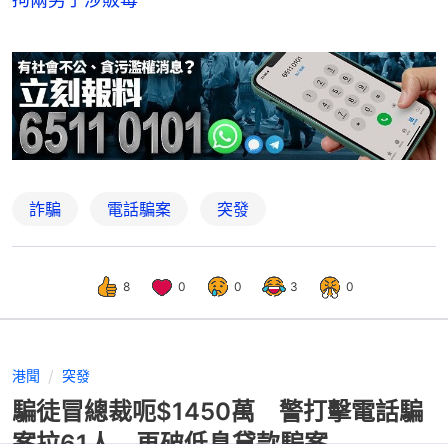
詐騙
電話騙案
突發
8
0
0
3
0
港聞
突發
騙徒冒總裁呃$1450萬 警打擊電話騙
案拉61人 再破低息貸款騙案