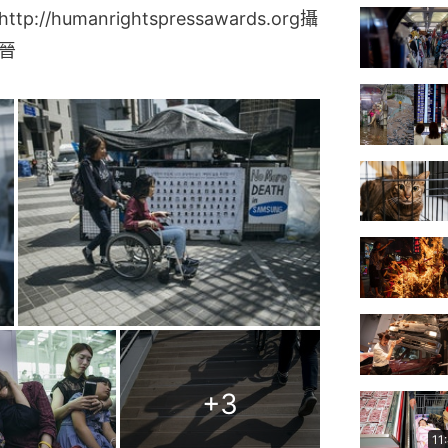
humanrightspressawards.org攝
晉
+
3
11