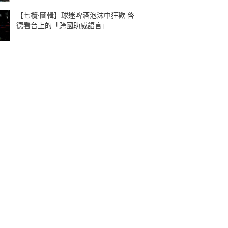
【七欖·圖輯】球迷啤酒泡沫中狂歡 啓
德看台上的「跨國助威語言」