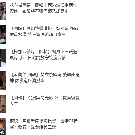
花布街落幕．圖輯｜西港城清場兩年
復修 布販將不獲回遷恐成歷史
【圖輯】樺加沙襲港掛十號風球 多區
嚴重水浸 將軍澳海濱滿目瘡痍
【樺加沙襲港．圖輯】颱風下溫暖避
風港 小店自發開放守護流浪貓
【盂蘭節·圖輯】焚衣祭幽魂 戲韻酬鬼
神 融佛道以濟孤幽
【圖輯】 沉浸無間光影 卧底雙面裂變
人生
前線・焦點新聞攝影比賽｜香港01特
寫、體育、錄像組獲三獎
:49