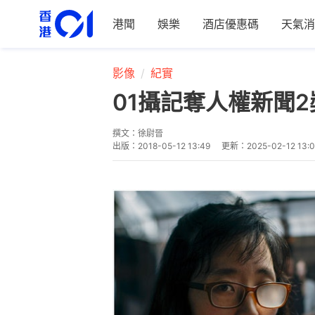
港聞
娛樂
酒店優惠碼
天氣消
影像
紀實
01攝記奪人權新聞
撰文：
徐尉晉
出版：
2018-05-12 13:49
更新：
2025-02-12 13: