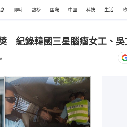
息
即時
熱榜
國際
中國
科技
生活
體
2獎 紀錄韓國三星腦瘤女工、
08