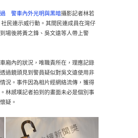
過　警車內外光明與黑暗
攝影記者林若
志、社民連示威行動。其間民連成員在灣仔
到場後將黃之鋒、吳文遠等人帶上警
車廂內的狀況，唯職責所在，理應記錄
透過鏡頭見到警員疑似對吳文遠使用非
情況。事件因為相片經網絡流傳，獲得
。林感嘆記者拍到的畫面未必是個別事
懷疑。