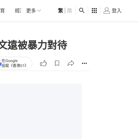
育
經濟
更多
01深圳
繁
觀點
|
简
健康
好食玩飛
登入
女
吳文遠被暴力對待
在Google
追蹤《香港01》