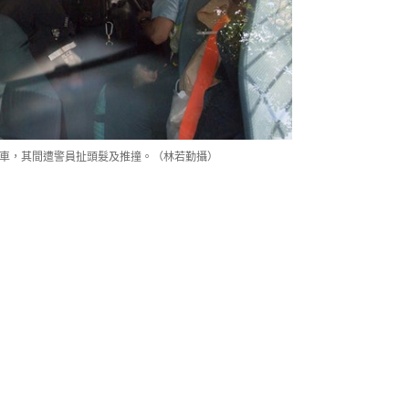
警車，其間遭警員扯頭髮及推撞。（林若勤攝）