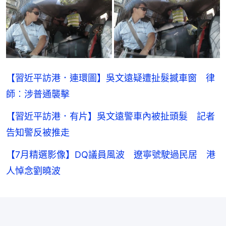
【習近平訪港．連環圖】吳文遠疑遭扯髮撼車窗 律
師︰涉普通襲擊
【習近平訪港．有片】吳文遠警車內被扯頭髮 記者
告知警反被推走
【7月精選影像】DQ議員風波 遼寧號駛過民居 港
人悼念劉曉波