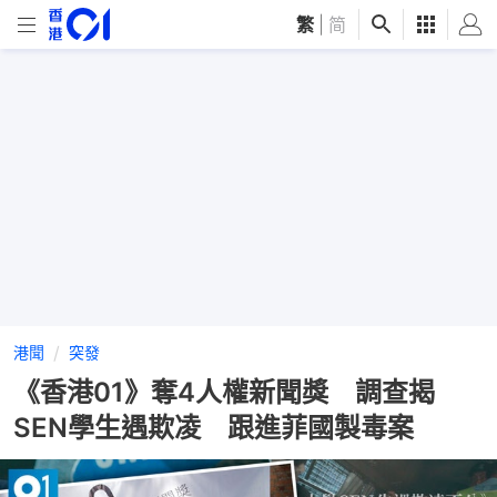
繁
|
简
港聞
突發
《香港01》奪4人權新聞獎 調查揭
SEN學生遇欺凌 跟進菲國製毒案