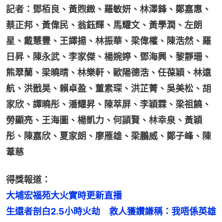
記者：鄧栢良、黃煦緻、羅敏妍、林澤鋒、鄭嘉惠、
蔡正邦、黃偉民、翁鈺輝、馬耀文、黃學潤、左朗
星、戴慧豐、王譯揚、林振華、梁偉權、陳浩然、羅
日昇、陳永武、李家傑、楊婉婷、鄧海興、黎靜珊、
熊翠蘭、梁曉晴、林樂軒、歐陽德浩、任葆穎、林遠
航、洪戩昊、賴卓盈、董素琛、洪芷菁、吳美松、胡
家欣、譚曉彤、潘耀昇、陳萃屏、李穎霖、梁祖饒、
勞顯亮、王海圖、楊凱力、何頴賢、林幸泉、黃穎
彤、陳嘉欣、夏家朗、廖雁雄、梁鵬威、鄭子峰、陳
葦慈
得獎報道：
大埔宏福苑大火實時更新直播
生還者剖白2.5小時火劫　救人獲讚謙稱：我唔係英雄