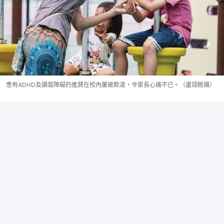
患有ADHD及讀寫障礙的進賢在校內屢被欺凌，令家長心痛不已。（盧翊銘攝）