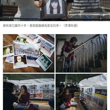
黃有美已離世十年，黃相基繼續為愛女抗爭。（李澤彤攝）