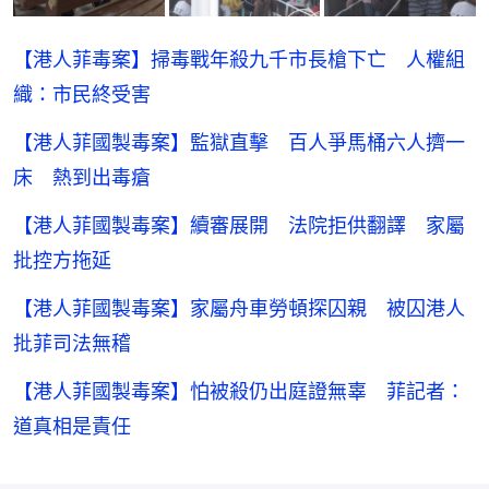
【港人菲毒案】掃毒戰年殺九千市長槍下亡 人權組
織：市民終受害
【港人菲國製毒案】監獄直擊 百人爭馬桶六人擠一
床 熱到出毒瘡
【港人菲國製毒案】續審展開 法院拒供翻譯 家屬
批控方拖延
【港人菲國製毒案】家屬舟車勞頓探囚親 被囚港人
批菲司法無稽
【港人菲國製毒案】怕被殺仍出庭證無辜 菲記者：
道真相是責任