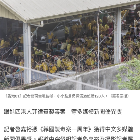
《香港01》記者發現當地監獄，小小監倉仍擠滿過超過120人。（羅君豪攝）
跟進四港人菲律賓製毒案　奪多媒體新聞優異獎
記者魯嘉裕憑《菲國製毒案一周年》獲得中文多媒體
新聞優異獎。報道由突發組記者魯嘉裕及攝影記者羅