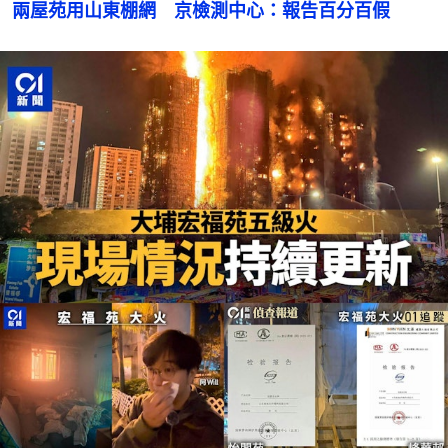
兩屋苑用山東棚網　京檢測中心：報告百分百假