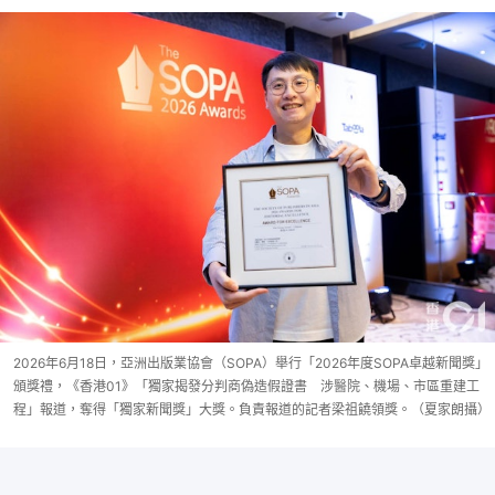
2026年6月18日，亞洲出版業協會（SOPA）舉行「2026年度SOPA卓越新聞獎」
頒獎禮，《香港01》「獨家揭發分判商偽造假證書 涉醫院、機場、市區重建工
程」報道，奪得「獨家新聞獎」大獎。負責報道的記者梁祖饒領獎。（夏家朗攝）