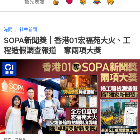
搶先表達
港聞
社會新聞
SOPA新聞獎｜香港01宏福苑大火、工
程造假調查報道 奪兩項大獎
撰文：
冼博勵