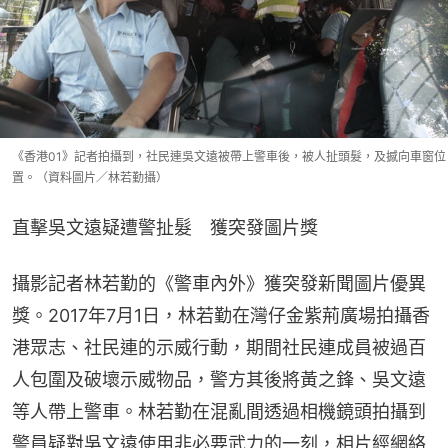
《香港01》記者拍攝到，社民連吳文遠被帶上警車後，被人扯頭髮，及撼向車窗位
置。（資料圖片／林若勤攝）
直擊吳文遠疑遭警扯髮　獲突發圖片獎
攝影記者林若勤的《警車內外》獲突發新聞圖片優異
獎。2017年7月1日，林若勤在灣仔金紫荊廣場拍攝香
港眾志、社民連的示威行動，期間社民連成員被過百
人包圍及破壞示威物品，警方其後將黃之鋒、吳文遠
等人帶上警車。林若勤在混亂間透過相機鏡頭拍攝到
警員疑對吳文遠使用非必要武力的一刻，相片經網絡