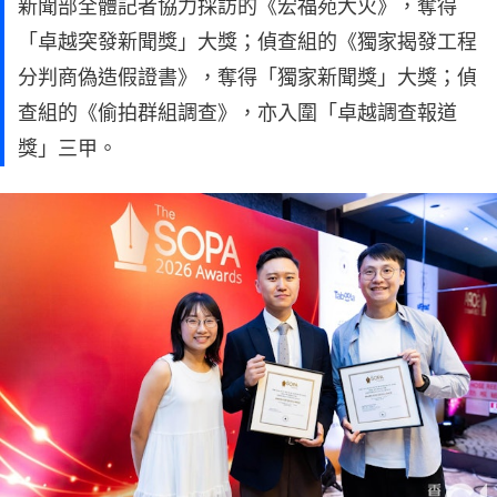
新聞部全體記者協力採訪的《宏福苑大火》，奪得
「卓越突發新聞獎」大獎；偵查組的《獨家揭發工程
分判商偽造假證書》，奪得「獨家新聞獎」大獎；偵
查組的《偷拍群組調查》，亦入圍「卓越調查報道
獎」三甲。