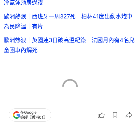
冷氣泳池房過夜
歐洲熱浪｜西班牙一周327死 柏林41度出動水炮車
為民降溫｜有片
歐洲熱浪｜英國連3日破高溫紀錄 法國月內有4名兒
童困車內焗死
在Google
追蹤《香港01》
美國
山火
山火