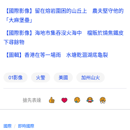
【國際影像】留在熔岩圍困的山丘上 農夫堅守他的
「大麻堡壘」
【國際影像】海地市集吞沒火海中 檔販於燒焦鐵皮
下尋餘物
【圖輯】香港在等一場雨 水塘乾涸湖底龜裂
01影像
火警
美國
加州山火
搶先表達
國際
即時國際