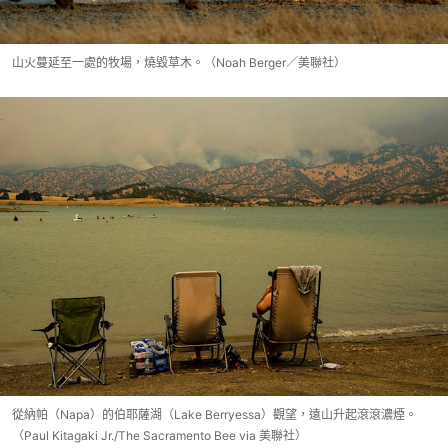
山火蔓延至一處的牧場，燒毀草木。（Noah Berger／美聯社）
從納帕（Napa）的伯耶薩湖（Lake Berryessa）觀望，遠山升起滾滾濃煙。
（Paul Kitagaki Jr./The Sacramento Bee via 美聯社）