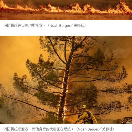
消防員趕往火災現場撲救。（Noah Berger／美聯社）
消防員拉喉灌救，而他身旁的大樹正在燃燒。（Noah Berger／美聯社）