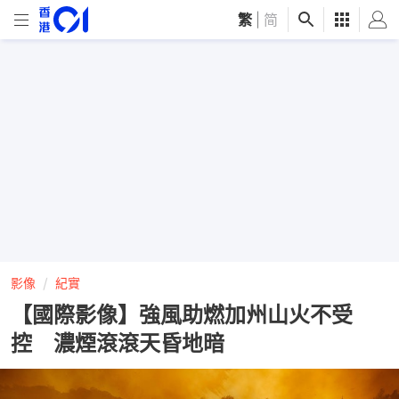
繁
|
简
影像
紀實
【國際影像】強風助燃加州山火不受
控 濃煙滾滾天昏地暗