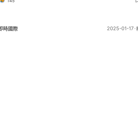
145
2025-01-17
即時國際
杉磯山火｜布斯韋利士罕有現身 感謝救援人員付出
30
2025-01-16
即時國際
磯山火｜陳冠希發文籲捐款：女兒Alaia學校被燒毀急需