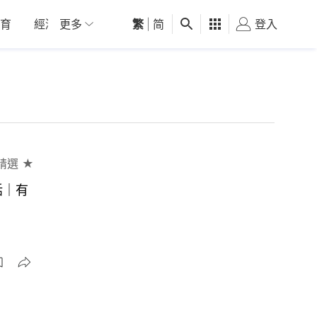
育
經濟
更多
01深圳
繁
觀點
|
简
健康
好食玩飛
登入
女
精選 ★
話｜有