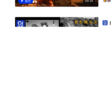
06:36
影片
洛
洛杉