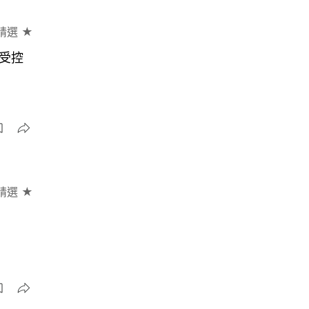
精選 ★
受控
精選 ★