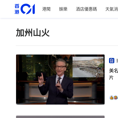
港聞
娛樂
酒店優惠碼
天氣消
加州山火
美
片