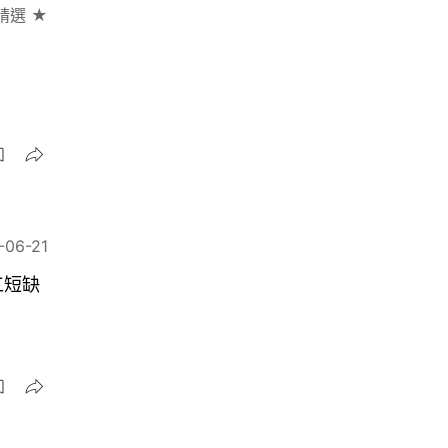
精選 ★
-06-21
工短缺