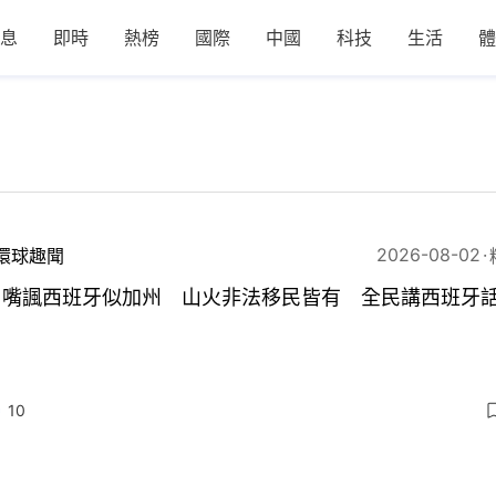
息
即時
熱榜
國際
中國
科技
生活
體
2026-08-02
環球趣聞
名嘴諷西班牙似加州 山火非法移民皆有 全民講西班牙
10