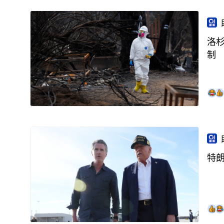
洛杉
制
特