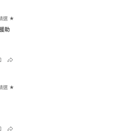
精選 ★
援助
精選 ★