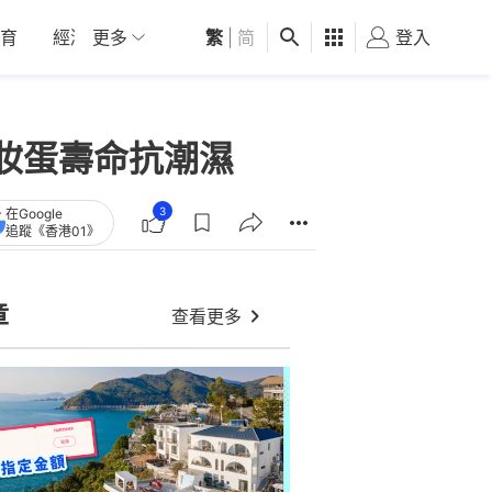
育
經濟
更多
01深圳
繁
觀點
|
简
健康
好食玩飛
登入
女
美妝蛋壽命抗潮濕
3
在Google
追蹤《香港01》
章
查看更多