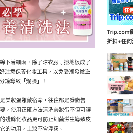
Trip.c
折扣+任何
連綿下着細雨，除了晾衣服﹑擦地板成了
好注意保養化妝工具，以免受潮發黴滋
分鐘導致「爛臉」！
是美妝蛋難敵宿命，往往都是發黴告
要，使用正確方法清洗美妝蛋不但可讓
的殘餘化妝品更可防止細菌滋生導致皮
它的功用，上妝不會浮粉。