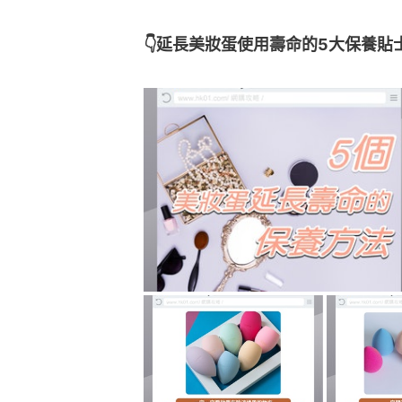
👇延長美妝蛋使用壽命的5大保養貼士