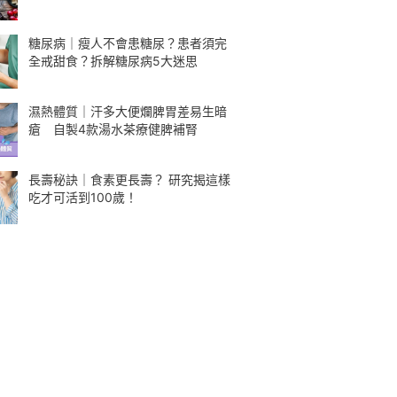
糖尿病｜瘦人不會患糖尿？患者須完
全戒甜食？拆解糖尿病5大迷思
濕熱體質｜汗多大便爛脾胃差易生暗
瘡 自製4款湯水茶療健脾補腎
長壽秘訣｜食素更長壽？ 研究揭這樣
吃才可活到100歲！