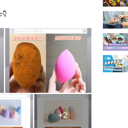
👇
+
2