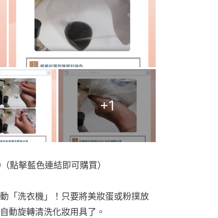
+
1
3.9（點擊藍色連結即可購買）
動「洗衣機」！只要將美妝蛋或粉撲放
自動旋轉清洗化妝用具了。