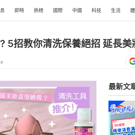
息
即時
熱榜
國際
中國
科技
生活
體
? 5招教你清洗保養絕招 延長
48
最新文