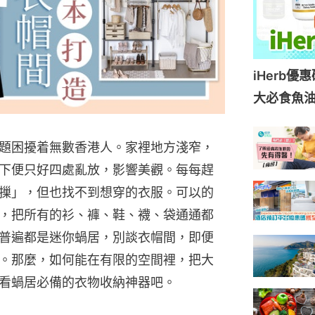
iHerb優
大必食魚
題困擾着無數香港人。家裡地方淺窄，
下便只好四處亂放，影響美觀。每每趕
摷」，但也找不到想穿的衣服。可以的
，把所有的衫、褲、鞋、襪、袋通通都
普遍都是迷你蝸居，別談衣帽間，即便
。那麼，如何能在有限的空間裡，把大
看蝸居必備的衣物收納神器吧。