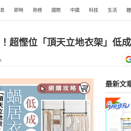
息
即時
熱榜
國際
中國
科技
生活
體
！超慳位「頂天立地衣架」低成
4
最新文