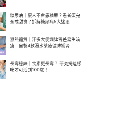
糖尿病｜瘦人不會患糖尿？患者須完
全戒甜食？拆解糖尿病5大迷思
濕熱體質｜汗多大便爛脾胃差易生暗
瘡 自製4款湯水茶療健脾補腎
長壽秘訣｜食素更長壽？ 研究揭這樣
吃才可活到100歲！