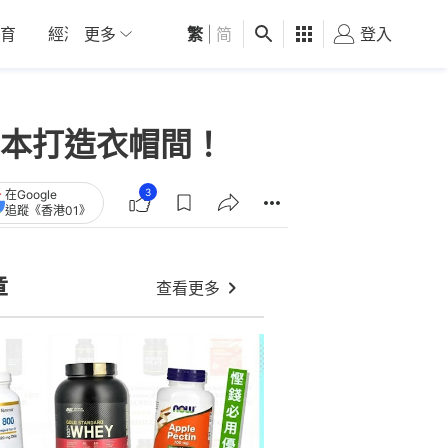
育
經濟
更多
01深圳
繁
觀點
|
简
健康
好食玩飛
登入
女
本打造衣帽間！
3
在Google
追蹤《香港01》
章
查看更多