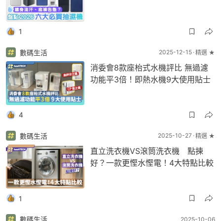
1
數碼生活
2025-12-15
精選 ★
消委會8款座枱式水機評比 無過濾
功能平3倍！即熱水機9大使用貼士
4
數碼生活
2025-10-27
精選 ★
直立洗衣機VS滾筒洗衣機 點揀
好？一款更慳水慳電！4大特點比較
1
數碼生活
2025-10-06