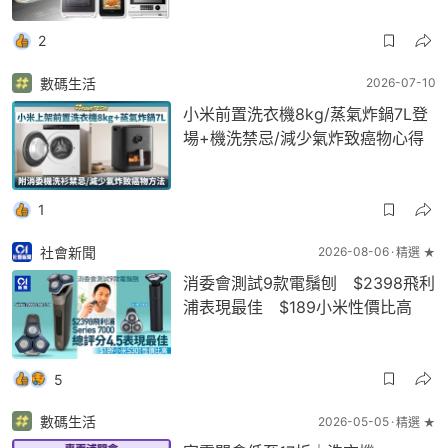
2
數碼生活
2026-07-10
小米前置洗衣機8kg/蒸氣炸鍋7L登
場+機洗禁忌/減少氣炸致癌物心得
1
社會新聞
2026-08-06
精選 ★
消委會測試9款電鬚刨 $2398飛利
浦表現最佳 $189小米性價比高
5
數碼生活
2026-05-05
精選 ★