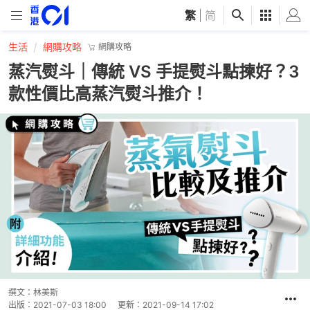
繁
|
简
生活
網購攻略
網購攻略
蒸汽熨斗｜傳統 VS 手提熨斗點揀好？3
款性價比高蒸汽熨斗推介！
撰文：
林美斯
出版：
2021-07-03 18:00
更新：
2021-09-14 17:02