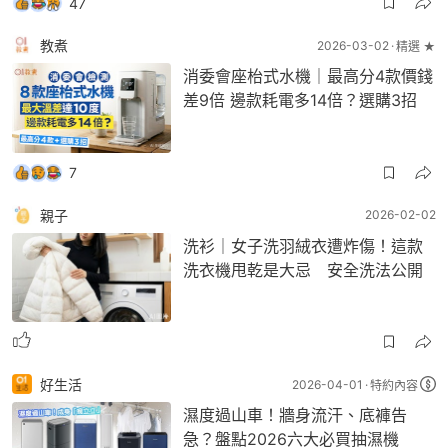
47
教煮
2026-03-02
精選 ★
消委會座枱式水機｜最高分4款價錢
差9倍 邊款耗電多14倍？選購3招
7
親子
2026-02-02
洗衫｜女子洗羽絨衣遭炸傷！這款
洗衣機甩乾是大忌 安全洗法公開
好生活
2026-04-01
特約內容
濕度過山車！牆身流汗、底褲告
急？盤點2026六大必買抽濕機