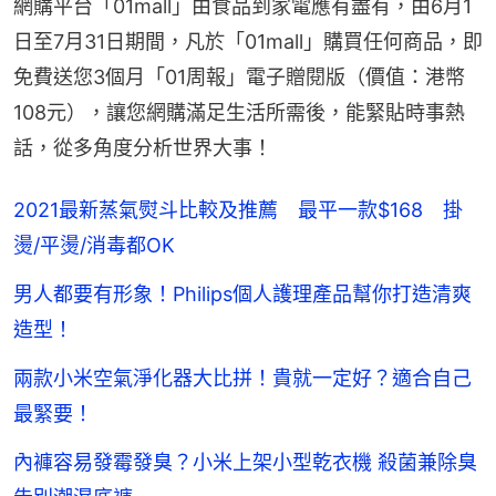
網購平台「01mall」由食品到家電應有盡有，由6月1
日至7月31日期間，凡於「01mall」購買任何商品，即
免費送您3個月「01周報」電子贈閱版（價值：港幣
108元），讓您網購滿足生活所需後，能緊貼時事熱
話，從多角度分析世界大事！
2021最新蒸氣熨斗比較及推薦 最平一款$168 掛
燙/平燙/消毒都OK
男人都要有形象！Philips個人護理產品幫你打造清爽
造型！
兩款小米空氣淨化器大比拼！貴就一定好？適合自己
最緊要！
內褲容易發霉發臭？小米上架小型乾衣機 殺菌兼除臭