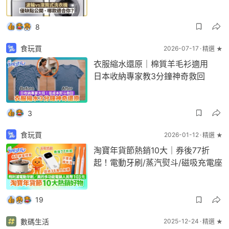
8
食玩買
2026-07-17
精選 ★
衣服縮水還原｜棉質羊毛衫適用
日本收納專家教3分鐘神奇救回
3
食玩買
2026-01-12
精選 ★
淘寶年貨節熱銷10大｜券後77折
起！電動牙刷/蒸汽熨斗/磁吸充電座
19
數碼生活
2025-12-24
精選 ★