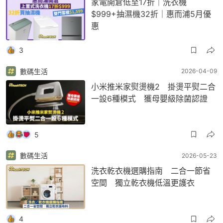
家電開倉低至17折｜洗衣機
$999+抽濕機32折｜惠而浦5月優
惠
3
數碼生活
2026-04-09
小米推米家熨燙機2 掛燙平熨二合
一設6種模式 獲母嬰級除菌認證
5
數碼生活
2026-05-23
洗衣乾衣機選購指南 二合一節省
空間 獨立乾衣機低溫更護衣
4