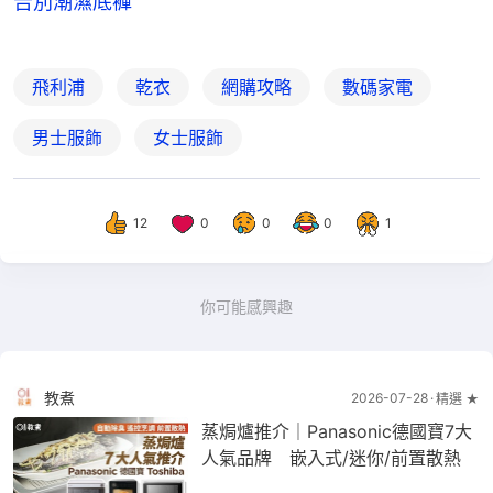
告別潮濕底褲
飛利浦
乾衣
網購攻略
數碼家電
男士服飾
女士服飾
12
0
0
0
1
你可能感興趣
教煮
2026-07-28
精選 ★
蒸焗爐推介｜Panasonic德國寶7大
人氣品牌 嵌入式/迷你/前置散熱