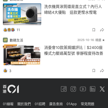
洗衣機買滾筒還是直立式？內行人
總結4大優點 這款更慳水慳電
11
數碼生活
2025-10-16
精選 ★
消委會10款蒸焗爐評比｜$2400座
檯式力壓過萬型號 寧靜程度待改善
3
01線報
關於我們
01招聘
廣告查詢
01App
常見問題