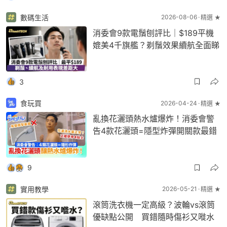
數碼生活
2026-08-06
精選 ★
消委會9款電鬚刨評比｜$189平機
媲美4千旗艦？剃鬚效果續航全面睇
3
食玩買
2026-04-24
精選 ★
亂換花灑頭熱水爐爆炸！消委會警
告4款花灑頭=隱型炸彈開關款最錯
9
實用教學
2026-05-21
精選 ★
滾筒洗衣機一定高級？波輪vs滾筒
優缺點公開 買錯隨時傷衫又嘥水