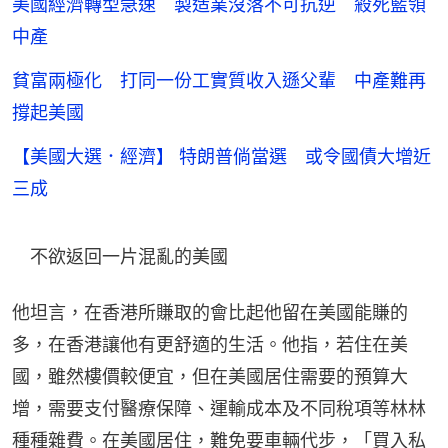
美國經濟轉型急速 製造業沒落不可抗逆 殺死藍領
中產
貧富兩極化 打同一份工實質收入遜父輩 中產難再
撐起美國
【美國大選．經濟】 特朗普倘當選 或令國債大增近
三成
　不欲返回一片混亂的美國
他坦言，在香港所賺取的會比起他留在美國能賺的
多，在香港讓他有更舒適的生活。他指，若住在美
國，雖然樓價較便宜，但在美國居住需要的預算大
增，需要支付醫療保障、運輸成本及不同稅項等林林
種種雜費。在美國居住，難免要車輛代步，「買入私