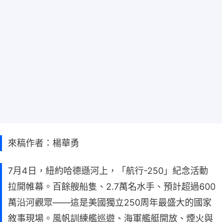
來稿作者：楊華勇
7月4日，紐約哈德遜河上，「航行-250」紀念活動
拉開帷幕。百餘艘船隻、2.7萬名水手、預計超過600
萬沿河觀眾——這是美國獨立250周年最盛大的國家
敘事現場。風帆訓練艦巡遊、海軍艦艇開放、煙火與