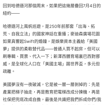
回到哈德遜河那個周末，如果把這幾層疊回7月4日的
紐約——
哈德遜河上風帆巡遊，是250年前那套「出海、拓
荒、自我立法」的國家神話在重播；麥迪森廣場花園
如果真響起Swift的婚鐘，是娛樂資本主義給「美國
夢」提供的柔軟替代品——普通人買不起房，但可以
刷專輯、買票、代入一下；新澤西體育場裏巴西對挪
威，是全球化人口在「美國主場」踢世界盃，多元但
疏離。
美國夢沒有一夜破滅，它是被一層一層剝掉的：先是
產業把梯子抽走，再是教育把電梯改成分揀機，再是
社保把兜底改成自擔，最後是共識把我們拆成你們/我