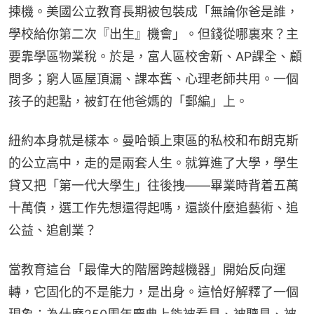
揀機。美國公立教育長期被包裝成「無論你爸是誰，
學校給你第二次『出生』機會」。但錢從哪裏來？主
要靠學區物業稅。於是，富人區校舍新、AP課全、顧
問多；窮人區屋頂漏、課本舊、心理老師共用。一個
孩子的起點，被釘在他爸媽的「郵編」上。
紐約本身就是樣本。曼哈頓上東區的私校和布朗克斯
的公立高中，走的是兩套人生。就算進了大學，學生
貸又把「第一代大學生」往後拽——畢業時背着五萬
十萬債，選工作先想還得起嗎，還談什麼追藝術、追
公益、追創業？
當教育這台「最偉大的階層跨越機器」開始反向運
轉，它固化的不是能力，是出身。​這恰好解釋了一個