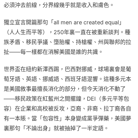
必須沖去前線，分界線幾乎就是收入和膚色。
獨立宣言開篇那句「all men are created equal」
（人人生而平等），250年裏一直在被重新談判。種
族矛盾、移民爭議、墮胎權、持槍權、州與聯邦的拉
扯——每一樣都在消解美國是誰的共識。
世界盃在紐約新澤西踢，巴西對挪威，球場裏會是葡
萄牙語、英語、挪威語、西班牙語混響。這種多元本
是美國敘事最擅長消化的部分，但今天消化不動了
——移民政策在紅藍州之間擺鐘，DEI（多元平等包
容）在企業和高校被反攻，亞裔、非裔、拉丁裔各自
有一本賬。當「包容性」本身變成黨爭彈藥，美國夢
裏那句「不論出身」就被抽掉了一半定語。