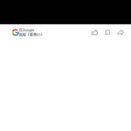
在Google
追蹤《香港01》
撰文：
鄭寧 許靖雯
出版：
2026-06-30 18:30
更新：
2026-07-08 11:22