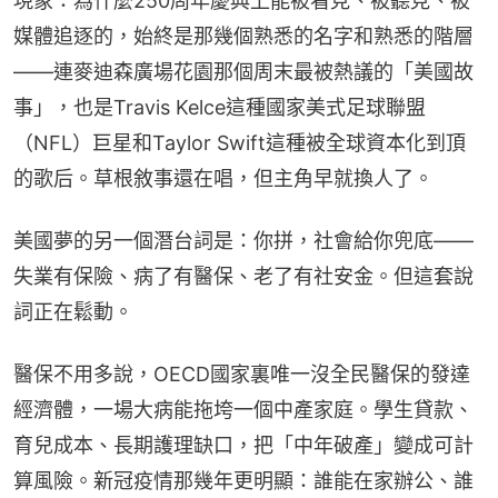
現象：為什麼250周年慶典上能被看見、被聽見、被
媒體追逐的，始終是那幾個熟悉的名字和熟悉的階層
——連麥迪森廣場花園那個周末最被熱議的「美國故
事」，也是Travis Kelce這種國家美式足球聯盟
（NFL）巨星和Taylor Swift這種被全球資本化到頂
的歌后。草根敘事還在唱，但主角早就換人了。
美國夢的另一個潛台詞是：你拼，社會給你兜底——
失業有保險、病了有醫保、老了有社安金。但這套說
詞正在鬆動。
醫保不用多說，OECD國家裏唯一沒全民醫保的發達
經濟體，一場大病能拖垮一個中產家庭。學生貸款、
育兒成本、長期護理缺口，把「中年破產」變成可計
算風險。新冠疫情那幾年更明顯：誰能在家辦公、誰