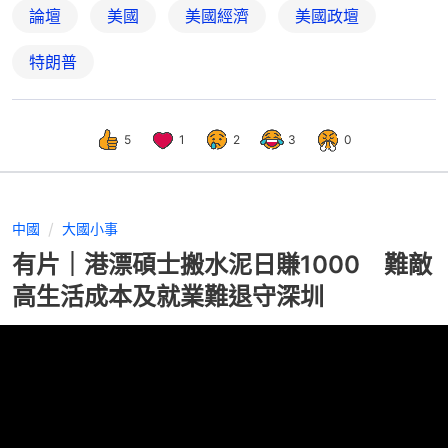
論壇
美國
美國經濟
美國政壇
特朗普
5
1
2
3
0
中國
大國小事
有片｜港漂碩士搬水泥日賺1000 難敵
高生活成本及就業難退守深圳