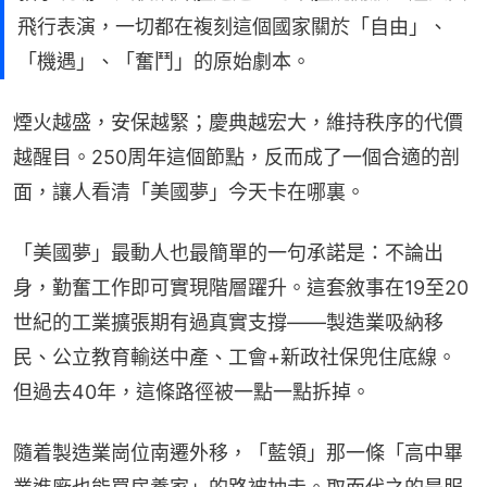
飛行表演，一切都在複刻這個國家關於「自由」、
「機遇」、「奮鬥」的原始劇本。
煙火越盛，安保越緊；慶典越宏大，維持秩序的代價
越醒目。250周年這個節點，反而成了一個合適的剖
面，讓人看清「美國夢」今天卡在哪裏。
「美國夢」最動人也最簡單的一句承諾是：不論出
身，勤奮工作即可實現階層躍升。這套敘事在19至20
世紀的工業擴張期有過真實支撐——製造業吸納移
民、公立教育輸送中產、工會+新政社保兜住底線。
但過去40年，這條路徑被一點一點拆掉。
隨着製造業崗位南遷外移，「藍領」那一條「高中畢