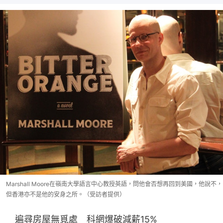
Marshall Moore在嶺南大學語言中心教授英語，問他會否想再回到美國，他說不，
但香港亦不是他的安身之所。（受訪者提供）
　遍尋房屋無覓處　科網爆破減薪15%