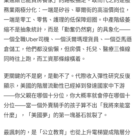
業進廠也能買房養家」的路被抽走。取而代之的是服
務業兩極分化：一端是矽谷、華爾街的高溢價崗位，
一端是零工、零售、護理的低保障迴圈。中產階級萎
縮不是抽象統計，而是「勤奮仍然窮」的具象化——
一個全職Uber司機、一個沃爾瑪理貨員、一個亞馬遜
倉儲工，他們都沒偷懶，但房價、托兒、醫療三條線
同時往上跑，而工資那條線橫着。
更關鍵的不是窮，是動不了。代際收入彈性研究反復
顯示，美國的階層流動性已經掉到發達國家中下游
——你父親在哪個十分位，你大概率就會停在哪個十
分位——當一個外賣騎手的孩子算不出「我將來能當
什麼」，「美國夢」的第一塊基石就裂了。
最諷刺的，是「公立教育」也從上升電梯變成階層分