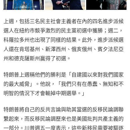
上週，包括三名民主社會主義者在內的四名進步派候
選人在紐約市競爭激烈的民主黨初選中獲勝；週二，
科羅拉多州也出現了同樣的結果。此外，進步派候選
人還在肯塔基州、新澤西州、俄亥俄州、賓夕法尼亞
州和德克薩斯州贏得了初選。
特朗普上週稱他們的勝利是「自建國以來對我們國家
的最大威脅」。他說，「我們只有在愚蠢、無知和不
明智的情況下才會輸掉中期選舉。」
特朗普將自己的反共言論與助其當選的反移民論調聯
繫起來，而反移民論調歷來也是美國批判共產主義的
一部分。川普週五一度表示，這些新移民需要被驅逐