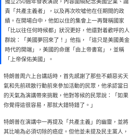
獨立250週年發表演說，內容圍繞紀念美國企業、譴
責「共產主義者」，以及再次吹噓他在任期間的政
績。在開場白中，他如以住的集會上一再聲稱國家
「比以往任何時候都」狀況更好，他還對着歡呼的人
群說：「美國夢回來了！」他指，「這只是美國黃金
時代的開端」，美國的命運「由上帝書寫」，並稱
「上帝保佑美國」。
特朗普周六上台講話時，首先感謝了那些不顧惡劣天
氣和先前疏散行動前來參加活動的民眾，他承認當日
的天氣為演講帶來挑戰，他對等候的民眾說：「如果
你覺得這很容易，那就大錯特錯了。」
特朗普在演講中一再提及「共產主義」的幽靈，並將
其比喻為必須切除的癌症。但他並未提及民主黨人，