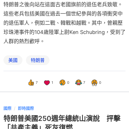
特朗普之後向站在這面古老國旗前的退伍老兵致敬。
這些老兵包括美國在過去一個世紀參與的各項衝突中
的退伍軍人，例如二戰、韓戰和越戰。其中，曾親歷
珍珠港事件的104歲陸軍上尉Ken Schubring，受到了
人群的熱烈歡呼。
美國
特朗普
7
1
0
7
0
國際
即時國際
特朗普美國250週年總統山演說 抨擊
「共產主義」死灰復燃