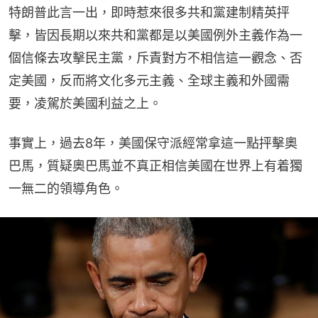
特朗普此言一出，即時惹來很多共和黨建制精英抨
擊，皆因長期以來共和黨都是以美國例外主義作為一
個信條去攻擊民主黨，斥責對方不相信這一觀念、否
定美國，反而將文化多元主義、全球主義和外國需
要，凌駕於美國利益之上。
事實上，過去8年，美國保守派經常拿這一點抨擊奧
巴馬，質疑奧巴馬並不真正相信美國在世界上有着獨
一無二的領導角色。