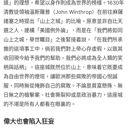
道」的理想，希望以身作則成為世界的榜樣。1630年
清教徒領袖溫斯羅普（John Winthrop）在前往麻薩
諸塞之時提出「山上之城」的比喻，原意並非自比天
選之人、建構「美國例外論」，而是在「我們將如同
山上之城，舉世矚目」之後緊接着說，「在我們所承
擔的這項事工中，倘若我們對上帝心存虛假，以致其
收回現今給予我們的幫助，我們必將成為全人類的笑
柄與話柄」。這座城既然位於山上，意味着它既要成
為自由世界的燈塔，讓歐洲那些腐敗的帝國心悅誠
服，同時無從掩飾自己的腐敗。不論是貧富懸殊、無
日無之的槍擊案、社會撕裂抑或是政治暴力，這座城
的不堪是所有人都看在眼裏的。
偉大也會陷入狂妄