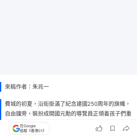
來稿作者：朱兆一
費城的初夏，沿街掛滿了紀念建國250周年的旗幟，
自由鐘旁，裝扮成開國元勳的導覽員正領着孩子們重
溫1776年的故事。作為獨立宣言與美國憲法的誕生
在Google
追蹤《香港01》
地，這座城市理所當然地承擔起這場慶典歷史的重