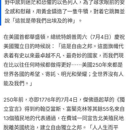
野中感到迷茫和恐懼的以色列人，為了尋求眼前的安
全感和慰藉，用黃金鑄造了一隻牛犢，對着它跳舞並
說「這就是帶我們出埃及的神」。
在美國首都華盛頓，總統特朗普周六（7月4日）慶祝
美國獨立日的時候說：「這是自由之邦。這面旗幟代
表着有史以來最卓越不凡、最奇妙的國家，而我們現
在比以往任何時候都做得更好⋯⋯美國250年來都是
世界各國的希望、寄託、明光和榮耀；全世界沒有人
能及我們。」
250年前，亦即1776年的7月4日，傑佛遜起草的《獨
立宣言》得到約翰亞當斯、富蘭克林等其餘55名來自
13個殖民地的代表通過，在費城一同宣告北美殖民地
脫離英國統治，建立自由獨立之邦。「人人生而平