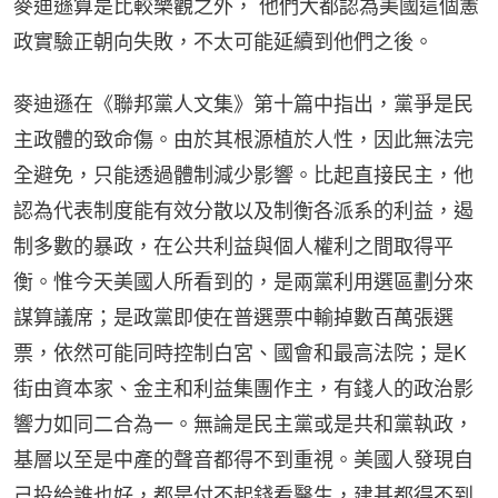
麥迪遜算是比較樂觀之外， 他們大都認為美國這個憲
政實驗正朝向失敗，不太可能延續到他們之後。
麥迪遜在《聯邦黨人文集》第十篇中指出，黨爭是民
主政體的致命傷。由於其根源植於人性，因此無法完
全避免，只能透過體制減少影響。比起直接民主，他
認為代表制度能有效分散以及制衡各派系的利益，遏
制多數的暴政，在公共利益與個人權利之間取得平
衡。惟今天美國人所看到的，是兩黨利用選區劃分來
謀算議席；是政黨即使在普選票中輸掉數百萬張選
票，依然可能同時控制白宮、國會和最高法院；是K
街由資本家、金主和利益集團作主，有錢人的政治影
響力如同二合為一。無論是民主黨或是共和黨執政，
基層以至是中產的聲音都得不到重視。美國人發現自
己投給誰也好，都是付不起錢看醫生，建基都得不到