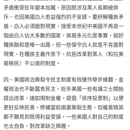
矛盾衝突近年變本加厲，原因既涉及黑人長期被排
斥，也因美國白人愈益強烈的不安感。要紓解種族矛
盾，白人必須面對現實，接受本世紀中美國不再是一
個由白人佔大多數的國家，族裔多元化是事實，搞好
種族融和是唯一出路，但一些保守白人就是不肯面對
現實，在種族主義作祟下，抗拒改革對黑人（和拉美
裔移民）不公道的制度。
四、美國政治撕裂令民主制度有效運作舉步維艱，金
權政治也不斷蠶食民主。近年美國一些有識之士開始
提出改革，諸如限制金權，提倡「排序投票制」以便
更好反映民意，修補當前兩黨撕裂生態，但權貴精英
都不願見到既得利益受損，一些美國人對自己的制度
也太自負，對改革缺乏興趣。