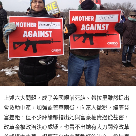
上述六大問題，成了美國眼前死結。希拉里雖然提出
會救助中產，加強監管華爾街，向富人徵稅，縮窄貧
富差距，但不少評論都指出她與富豪權貴過從甚密，
改革金權政治決心成疑，也看不出她有大刀闊斧改革