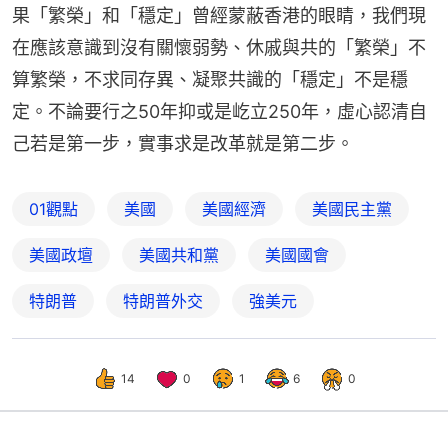
果「繁榮」和「穩定」曾經蒙蔽香港的眼睛，我們現
在應該意識到沒有關懷弱勢、休戚與共的「繁榮」不
算繁榮，不求同存異、凝聚共識的「穩定」不是穩
定。不論要行之50年抑或是屹立250年，虛心認清自
己若是第一步，實事求是改革就是第二步。
01觀點
美國
美國經濟
美國民主黨
美國政壇
美國共和黨
美國國會
特朗普
特朗普外交
強美元
14
0
1
6
0