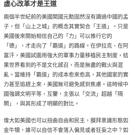
虛心改革才是王道
兩個半世紀前的美國開國元勳固然沒有讀過中國的孟
子，但「山上之城」的概念其實契合「王道」。只是
美國後來開始相信自己的「力」可以推行它的
「德」，才走向了「霸道」的路線。在伊拉克、在阿
富汗，美國試圖用強大的軍事力量移植民主制度，結
果世界看到的不是文化感召，而是無盡的戰火與混
亂。當維持「霸道」的成本愈來愈高，其他國家的實
力甚至追趕上來，美國無可避免感到焦慮。這時候中
國強調文明平等、互鑒，主張以「交流」超越「隔
閡」，與其形成了明顯的對比。
偉大如美國也可以扭曲自由和民主，膜拜意識形態如
金牛犢，誰可以自信不會落入偏見或者狂妄之中？如