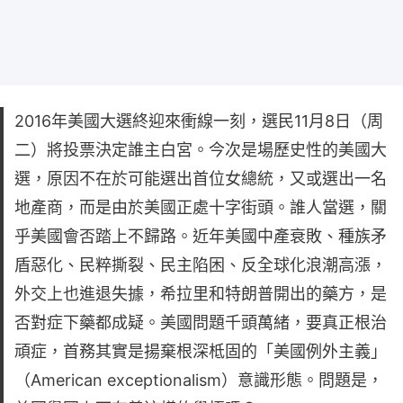
2016年美國大選終迎來衝線一刻，選民11月8日（周
二）將投票決定誰主白宮。今次是場歷史性的美國大
選，原因不在於可能選出首位女總統，又或選出一名
地產商，而是由於美國正處十字街頭。誰人當選，關
乎美國會否踏上不歸路。近年美國中產衰敗、種族矛
盾惡化、民粹撕裂、民主陷困、反全球化浪潮高漲，
外交上也進退失據，希拉里和特朗普開出的藥方，是
否對症下藥都成疑。美國問題千頭萬緒，要真正根治
頑症，首務其實是揚棄根深柢固的「美國例外主義」
（American exceptionalism）意識形態。問題是，