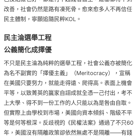
改善，社會仍然是路有凍死骨。愈來愈多人不再信任
民主體制，寧願追隨民粹KOL。
民主淪選舉工程
公義簡化成擇優
不只是民主淪為純粹的選舉工程，社會公義亦被簡化
為名不副實的「擇優主義」（Meritocracy），宣稱
在美國只要努力，就能走得遠、爬得高。表面上機會
平等，以致菁英的贏家自詡成就全憑一己付出，考不
上大學、得不到一份工作的人只能以為是咎由自取。
但實際上由學校到市場，美國向資本傾斜、階級不平
等是何等根深。反歧視的《民權法案》通過了不只60
年，美國沒有隔離政策卻依然無處不是隔離——有錢