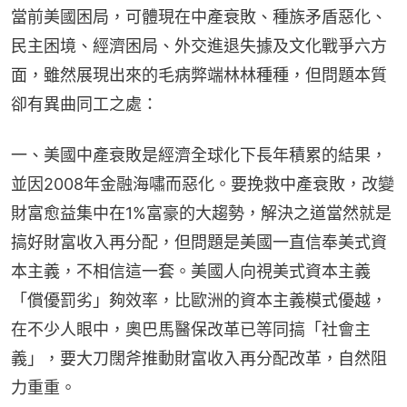
當前美國困局，可體現在中產衰敗、種族矛盾惡化、
民主困境、經濟困局、外交進退失據及文化戰爭六方
面，雖然展現出來的毛病弊端林林種種，但問題本質
卻有異曲同工之處：
一、美國中產衰敗是經濟全球化下長年積累的結果，
並因2008年金融海嘯而惡化。要挽救中產衰敗，改變
財富愈益集中在1%富豪的大趨勢，解決之道當然就是
搞好財富收入再分配，但問題是美國一直信奉美式資
本主義，不相信這一套。美國人向視美式資本主義
「償優罰劣」夠效率，比歐洲的資本主義模式優越，
在不少人眼中，奧巴馬醫保改革已等同搞「社會主
義」，要大刀闊斧推動財富收入再分配改革，自然阻
力重重。