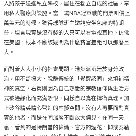
人將孩子送進私立學校，居住在獨立自成的社區，享
用私人醫療與設施。當一場NBA冠軍戰的門票叫價上
萬美元的時候，獲得球隊班主邀請安坐包廂的特朗
普，坦言現實是沒有錢的人只可以看電視直播。仿佛
在美國，根本不應該疑問為什麼貧富差距可以那麼巨
大。
面對着大大小小的社會問題，進步派沉迷於身分政
治，用不斷擴大、脫離傳統的「覺醒認同」來填補精
神的真空，右翼則因為自己熟悉的宗教信仰與生活方
式被邊緣化而充滿怨恨，同樣自以為在捍衛真理。加
上矽谷精英精心營造的虛擬空間，沒有人再要面對真
實的他者，而是在同溫層不斷放大偏見。在同一天
裏，看到的是特朗普的偉論、官方的煙花，抑或泰勒