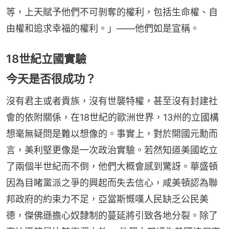
等，上天賦予他們不可剝奪的權利，包括生命權、自
由權和追求幸福的權利。」——他們如是宣稱。
18世紀立國實驗
今天是否很成功？
沒有君主或者貴族，沒有世襲特權，甚至沒有封建社
會的依附關係，在18世紀的歐洲世界，13州的立國構
想毫無疑問是難以想像的。事實上，對於開國元勳而
言，美利堅更像是一次政治實驗。若然知道美國屹立
了兩個半世紀而不倒，他們大概會感到驚訝。華盛頓
因為目睹黨派之爭的興起而失去信心，咸美頓認為聯
邦政府的約束力不足，亞當斯慨嘆人民缺乏公民美
德，傑佛遜擔心奴隸制的蔓延將引致各地分裂。除了