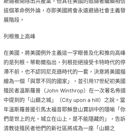
斯通被開除出共產黨，但其在美國的追隨者繼續相信
這個革命例外論，亦即美國將會永遠避過社會主義發
展階段。
列根推上高峰
在美國，將美國例外主義這一字眼普及化和推向高峰
的是列根。蒂勒爾指出，列根拒絕接受卡特時代的停
滯不前，也不認同尼克遜時代的一套，決意將美國描
繪為一個「與眾不同的國家」，並引用17世紀初美國
殖民者溫斯羅普（John Winthrop）在一次著名佈道
中提到的「山巔之城」（City upon a hill）之說。當
年溫斯羅普援引馬太福音耶穌登山寶訓中的隱喻「你
們是世上的光，城立在山上，是不能隱藏的」，告訴
清教徒殖民者他們的新社區將成為一座「山巔之