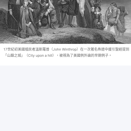
17世紀初美國殖民者溫斯羅普（John Winthrop）在一次著名佈道中援引聖經提到
「山巔之城」（City upon a hill），被視為了美國例外論的早期例子。