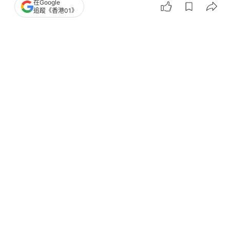
在Google
追蹤《香港01》
撰文：
聯合早報
出版：
2026-08-04 20:00
更新：
2026-08-05 13:32