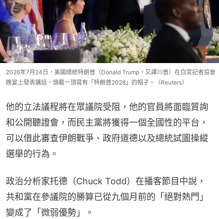
2026年7月24日，美國總統特朗普（Donald Trump，又譯川普）在白宮記者協會
晚宴上發表講話，頭戴一頂寫有「特朗普2028」的帽子。（Reuters）
他的立法議程將在眾議院受阻，他的官員將面臨質詢
和公開聽證會，而民主黨將獲得一個全國性的平台，
可以借此審查伊朗戰爭、政府道德以及總統試圖操縱
選舉的行為。
政治分析家托德（Chuck Todd）在播客節目中說，
共和黨在參議院的勝算已從九個月前的「絕對熱門」
變成了「微弱優勢」。