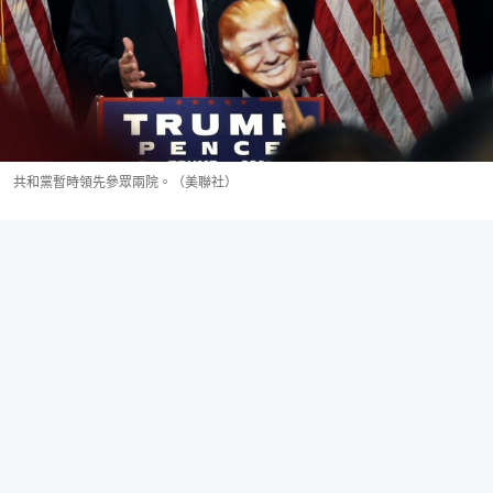
共和黨暫時領先參眾兩院。（美聯社）