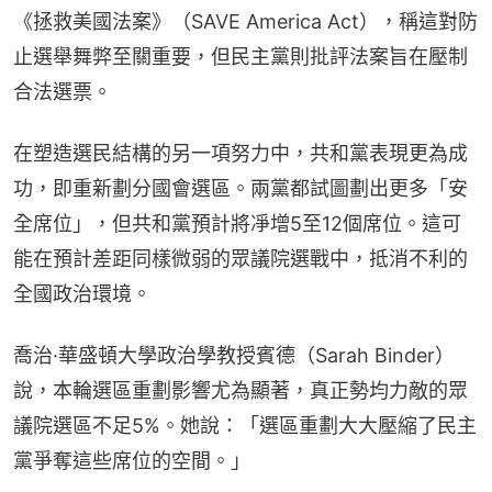
《拯救美國法案》（SAVE America Act），稱這對防
止選舉舞弊至關重要，但民主黨則批評法案旨在壓制
合法選票。
在塑造選民結構的另一項努力中，共和黨表現更為成
功，即重新劃分國會選區。兩黨都試圖劃出更多「安
全席位」，但共和黨預計將凈增5至12個席位。這可
能在預計差距同樣微弱的眾議院選戰中，抵消不利的
全國政治環境。
喬治·華盛頓大學政治學教授賓德（Sarah Binder）
說，本輪選區重劃影響尤為顯著，真正勢均力敵的眾
議院選區不足5%。她說：「選區重劃大大壓縮了民主
黨爭奪這些席位的空間。」