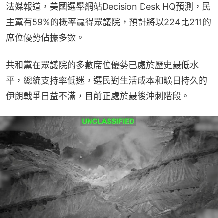
法媒報道，美國選舉網站Decision Desk HQ預測，民
主黨有59%的概率贏得眾議院，預計將以224比211的
席位優勢佔據多數。
共和黨在眾議院的多數席位優勢已處於歷史最低水
平，總統支持率低迷，選民對生活成本和曠日持久的
伊朗戰爭日益不滿，目前正處於最後沖刺階段。