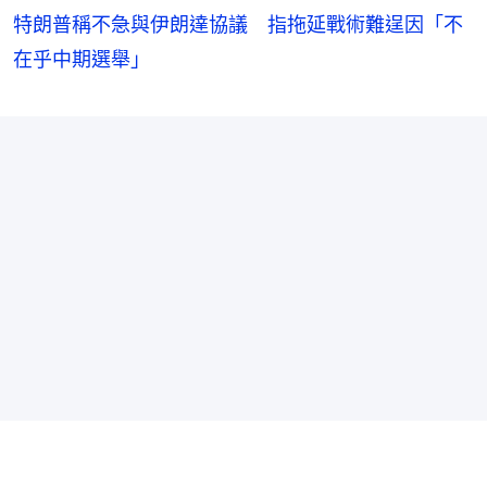
特朗普稱不急與伊朗達協議 指拖延戰術難逞因「不
在乎中期選舉」