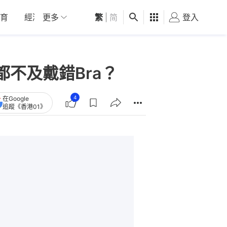
育
經濟
更多
01深圳
繁
觀點
|
简
健康
好食玩飛
登入
女
不及戴錯Bra？
4
在Google
追蹤《香港01》