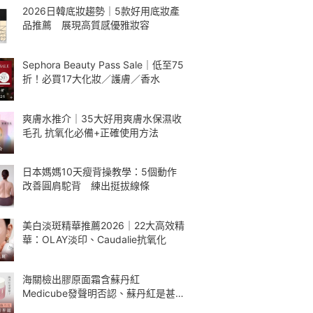
2026日韓底妝趨勢｜5款好用底妝產
品推薦 展現高質感優雅妝容
Sephora Beauty Pass Sale｜低至75
折！必買17大化妝／護膚／香水
爽膚水推介｜35大好用爽膚水保濕收
毛孔 抗氧化必備+正確使用方法
日本媽媽10天瘦背操教學：5個動作
改善圓肩駝背 練出挺拔線條
美白淡斑精華推薦2026｜22大高效精
華：OLAY淡印、Caudalie抗氧化
海關檢出膠原面霜含蘇丹紅
Medicube發聲明否認、蘇丹紅是甚
麼