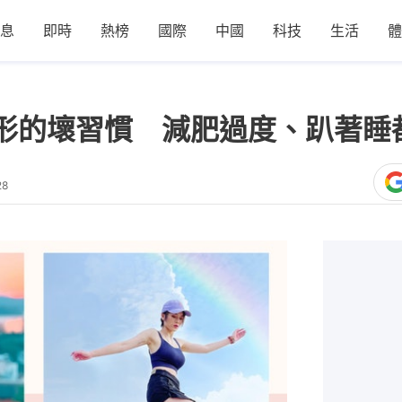
息
即時
熱榜
國際
中國
科技
生活
體
形的壞習慣 減肥過度、趴著睡都
28