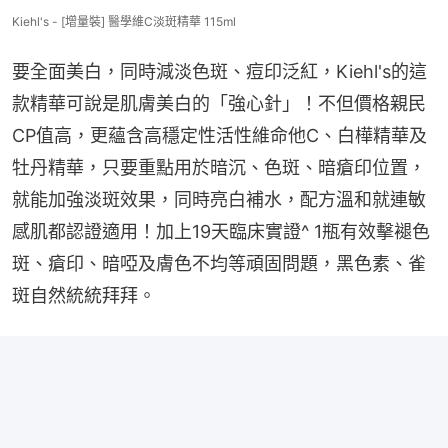
Kiehl's - [增量裝] 醫學維C淡斑精華 115ml
要全面美白，同時減淡色斑、痘印泛紅，Kiehl's的這
款精華可說是肌膚美白的「強心針」！不但價格親民
CP值高，更蘊含高穩定性活性維命他C、白樺精華及
牡丹精華，只要重點用於暗沉、色斑、暗瘡印位置，
就能加強淡斑效果，同時亮白補水，配方溫和就連敏
感肌都認證適用！加上19天臨床實證^ 1瓶有效擊褪色
斑、瘡印、暗啞及膚色不均等頑固問題，黑色素、雀
斑自然統統拜拜。