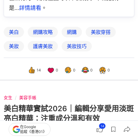
是...
詳情請看
。
美白
網購攻略
網購
美妝穿搭
美妝
護膚美妝
美妝技巧
14
0
0
0
0
女生
美容手帳
美白精華實試2026｜編輯分享愛用淡斑
亮白精華：注重成分溫和有效
14
在Google
追蹤《香港01》