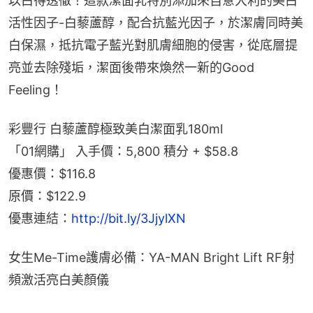
以白得透徹！這款潔面乳特別添加來自意大利的美白
活性因子-白藜蘆醇，配合抗藍光因子，於潔膚同時美
白保濕，抵抗電子藍光對肌膚細胞的侵害，從底層提
亮並去除殘垢，潔面後帶來煥然一新的Good 
Feeling！
彩豐行 白藜蘆醇極致美白潔面乳180ml
「01網購」 入手價：5,800 積分 + $58.8
優惠價：$116.8
原價：$122.9
優惠連結：
http://bit.ly/3JjylXN
女生Me-Time護膚必備：YA-MAN Bright Lift RF射
頻激活亮白美顏儀