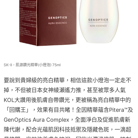
SK-II - 肌源鑽光精華(小燈泡) 75ml
要說到貴婦級的亮白精華，相信這款小燈泡一定走不
掉，不但被日本女神綾瀨遙力推，甚至被眾多人氣
KOL大讚用後肌膚自帶鑽光，更被稱為亮白精華中的
「回購王」，效果有目共睹！全因精華蘊含Pitera™及
GenOptics Aura Complex，全面淨白及促進肌膚新
陳代謝，配合光蘊肌因科技抵禦及隱藏色斑，一滴超