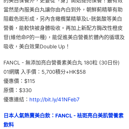
的美白保養外，更要從「身」開始提亮保養！最有效
當然是內服美白丸讓你由內白到外，朝鮮薊精華有助
阻截色斑形成，另內含橄欖葉精華及L-胱氨酸等美白
營養，能較快被身體吸收。再加上新配方酶改性橙皮
苷(維他命P的一種)，能促進美白營養於體內的循環及
吸收，美白效果Double Up！
FANCL - 無添加亮白營養素美白丸 180粒 (30日份)
01網購 入手價：5,700積分+HK$58
優惠價：$115
原價：$330
優惠連結：
http://bit.ly/41NFeb7
日本人氣熱賣美白飲：FANCL - 袪斑亮白美肌營養素
飲料 