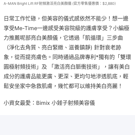
A-MAN Bright Lift RF射頻激活亮白美顏儀 (官方零售優惠價：$2,880)
日常工作忙碌，但美容的儀式感依然不能少！想一邊
享受Me-Time一邊感受美容院級的護膚享受？小編極
力推薦呢部亮白美顏儀，它透過「肌循環」三步曲
（淨化去角質、亮白緊緻、滋養鎮靜) 針對衰老跡
象，從而提亮膚色。同時通過品牌專利*獨有的「雙環
圓極射頻技術」及 「激活亮白脈衝技術」，讓有美白
成分的護膚品能更廣、更深、更均勻地滲透肌底，輕
鬆安坐家中急救肌膚，幾忙都可以維持美白亮麗！
小資女最愛：Bimix 小錘子射頻美容儀