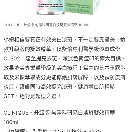
CLINIQUE - 升級版 勻淨科研亮白淡斑雙效精華 100ml
小編相信要真正有效美白淡斑，不一定要靠醫美。這
款升級版的雙效精華，以雙倍專利醫學級淡斑成份
CL302，達至提亮去斑、減淡色素痘印的兩大目標，
效果媲美專業醫學級的美白療程！當中的日本玉露萃
取及米糠萃取成分更能修護肌膚屏障，以及預防皮膚
炎症，護膚同時高效提亮淡斑，健康嫩白肌輕鬆
GET，絕對是超值之選！
CLINIQUE - 升級版 勻淨科研亮白淡斑雙效精華 
100ml
「01網購」 入手價：27,500 積分 + $275