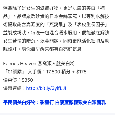
燕窩除了是女生的滋補好物，更是肌膚的美白「補
品」。品牌嚴選珍貴的日本金絲燕窩，以專利水解技
術提取飽含高濃度的「燕窩酸」及「表皮生長因子」
並製成粉狀，每晚一包混合暖水服用，便能徹底解決
女生苦惱的暗沉、泛黃問題，同時更能活化細胞及助
眠護肝，讓你每早醒來都有白亮好氣息！
Faeries Heaven 燕窩類人肽美白粉
「01網購」 入手價：17,500 積分 + $175
優惠價：$350
優惠連結：
http://bit.ly/3yifLJl
平民價美白好物：彩豐行 白藜蘆醇極致美白潔面乳