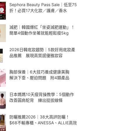
Sephora Beauty Pass Sale｜低至75
折！必買17大化妝／護膚／香水
減肥｜韓國爆紅「坐姿減肥運動」！
簡單4個動作坐著就能輕鬆瘦5kg
2026日韓底妝趨勢｜5款好用底妝產
品推薦 展現高質感優雅妝容
胸部保養｜6大技巧養成健康美胸
解決下垂、壓迫問題 附4類產品
日本媽媽10天瘦背操教學：5個動作
改善圓肩駝背 練出挺拔線條
防曬推薦2026｜38大高評防曬！
$68不輸專櫃、ANESSA、ALLIE高效