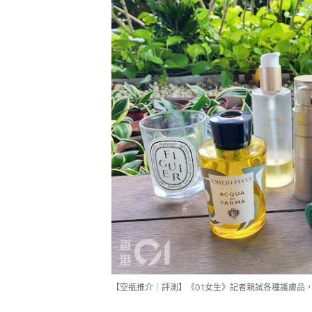
【空瓶推介｜評測】《01女生》記者親試各種護膚品，