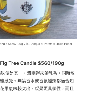
le $560/190g；(右) Acqua di Parma x Emilio Pucci
ig Tree Candle $560/190g
無花果味便是其一，清幽得來帶乳香，同時散
雅感覺。無論香水或香氛蠟燭都適合知
花果氣味較突出，感覺更具個性，而且