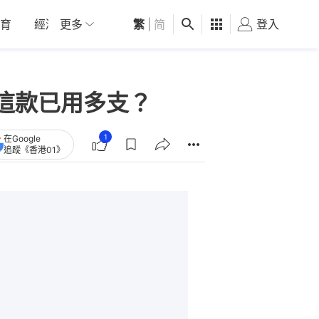
育
經濟
更多
01深圳
繁
觀點
|
简
健康
好食玩飛
登入
女
這款已用多支？
1
在Google
追蹤《香港01》