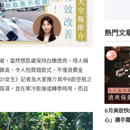
熱門文
者，當然想肌膚保持白嫩透亮，得人稱
算高，令人怕買錯款式，不僅浪費金
01女生》記者為大家推介其中8款空瓶之
保濕，並在寒冷乾燥或轉季時用，而且
8月美妝快
心」護手霜