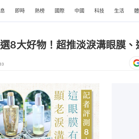
息
即時
熱榜
國際
中國
科技
生活
體
選8大好物！超推淡淚溝眼膜、
33