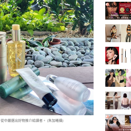
從中嚴選出好物推介給讀者。 (朱加曦攝)