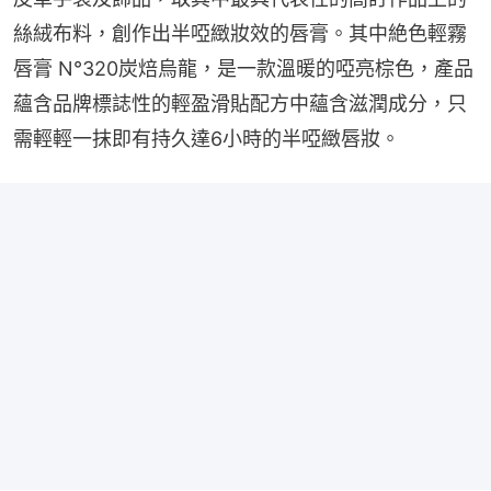
絲絨布料，創作出半啞緻妝效的唇膏。其中絶色輕霧
唇膏 N°320炭焙烏龍，是一款溫暖的啞亮棕色，產品
蘊含品牌標誌性的輕盈滑貼配方中蘊含滋潤成分，只
需輕輕一抹即有持久達6小時的半啞緻唇妝。