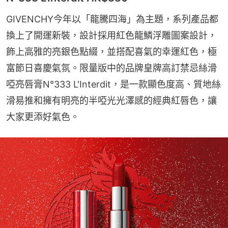
GIVENCHY今年以「龍騰四海」為主題，系列產品都
換上了開運新裝，設計採用紅色龍鱗浮雕圖案設計，
飾上高雅的亮銀色點綴，並搭配喜氣的幸運紅色，極
富節日喜慶氣氛。限量版中的品牌皇牌高訂禁忌絲滑
啞亮唇膏N°333 L'Interdit，是一款顯色度高、質地絲
滑易推和擁有明亮的半啞光光澤感的經典紅唇色，讓
大家更添好氣色。