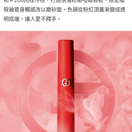
和＃200肉桂冷棕，打造浪漫粉嫩啞緻唇妝。限定版
唇釉管身觸感改以磨砂面，色調從粉紅頂蓋漸變成透
明底端，讓人愛不釋手。