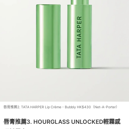
唇膏推薦2. TATA HARPER Lip Crème - Bubbly HK$430（Net-A-Porter）
唇膏推薦3. HOURGLASS UNLOCKED輕霧感