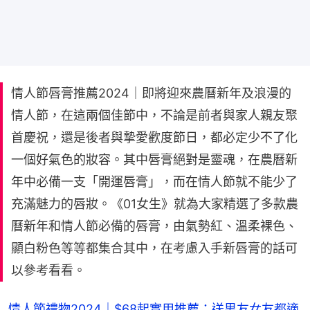
情人節唇膏推薦2024｜即將迎來農曆新年及浪漫的
情人節，在這兩個佳節中，不論是前者與家人親友聚
首慶祝，還是後者與摯愛歡度節日，都必定少不了化
一個好氣色的妝容。其中唇膏絕對是靈魂，在農曆新
年中必備一支「開運唇膏」，而在情人節就不能少了
充滿魅力的唇妝。《01女生》就為大家精選了多款農
曆新年和情人節必備的唇膏，由氣勢紅、溫柔裸色、
顯白粉色等等都集合其中，在考慮入手新唇膏的話可
以參考看看。
情人節禮物2024｜$68起實用推薦：送男友女友都適