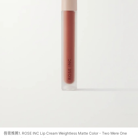
唇膏推薦1. ROSE INC Lip Cream Weightless Matte Color - Two Were One