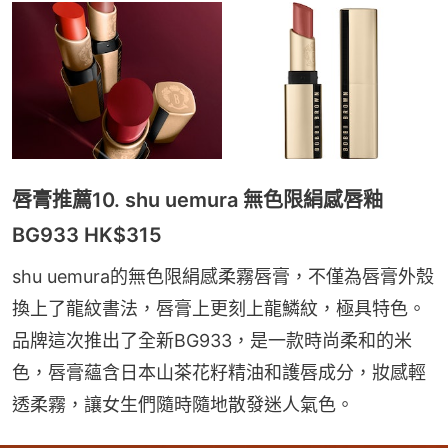
唇膏推薦10. shu uemura 無色限絹感唇釉
BG933 HK$315
shu uemura的無色限絹感柔霧唇膏，不僅為唇膏外殼
換上了龍紋書法，唇膏上更刻上龍鱗紋，極具特色。
品牌這次推出了全新BG933，是一款時尚柔和的米
色，唇膏蘊含日本山茶花籽精油和護唇成分，妝感輕
透柔霧，讓女生們隨時隨地散發迷人氣色。