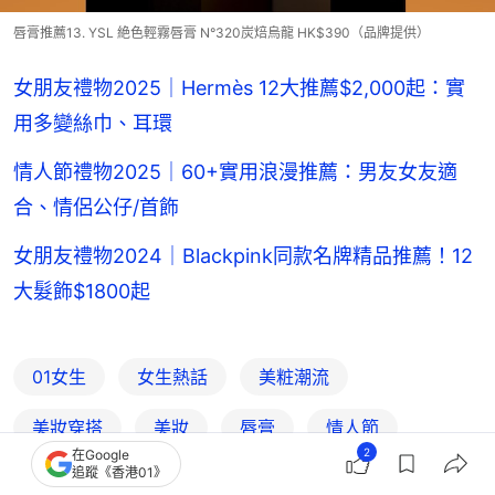
唇膏推薦13. YSL 絶色輕霧唇膏 N°320炭焙烏龍 HK$390（品牌提供）
女朋友禮物2025｜Hermès 12大推薦$2,000起：實
用多變絲巾、耳環
情人節禮物2025｜60+實用浪漫推薦：男友女友適
合、情侶公仔/首飾
女朋友禮物2024｜Blackpink同款名牌精品推薦！12
大髮飾$1800起
01女生
女生熱話
美粧潮流
美妝穿搭
美妝
唇膏
情人節
2
在Google
追蹤《香港01》
情人節禮物提案
givenchy
Bobbi Brown