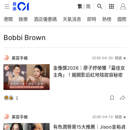
繁
|
简
港聞
娛樂
酒店優惠碼
天氣消息
即時
熱榜
國際
Bobbi Brown
美容手帳
2026-04-20
精選 ★
金像獎2026｜廖子妤榮獲「最佳女
主角」！揭開影后紅地毯妝容秘密
2
美容手帳
2026-04-13
精選 ★
有色潤唇膏15大推薦｜Jisoo金裕貞