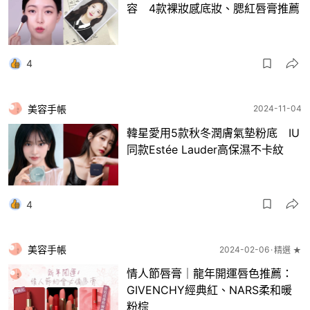
容 4款裸妝感底妝、腮紅唇膏推薦
4
美容手帳
2024-11-04
韓星愛用5款秋冬潤膚氣墊粉底 IU
同款Estée Lauder高保濕不卡紋
4
美容手帳
2024-02-06
精選 ★
情人節唇膏｜龍年開運唇色推薦：
GIVENCHY經典紅、NARS柔和暖
粉棕