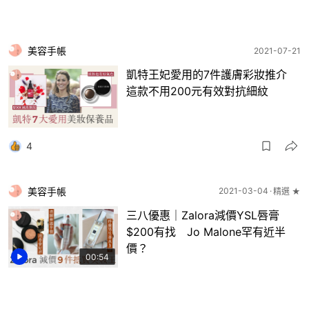
美容手帳
2021-07-21
凱特王妃愛用的7件護膚彩妝推介
這款不用200元有效對抗細紋
4
美容手帳
2021-03-04
精選 ★
三八優惠｜Zalora減價YSL唇膏
$200有找 Jo Malone罕有近半
價？
00:54
2