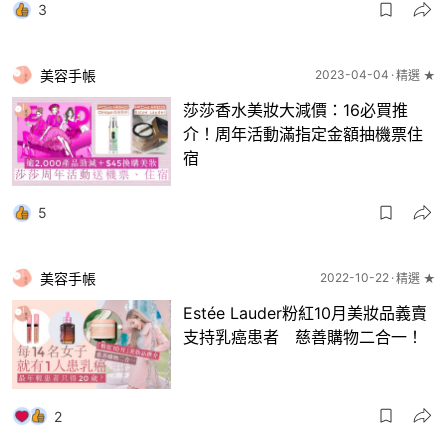
3
美容手帳
2023-04-04
精選 ★
莎莎香水美妝大減價：16必買推
介！周年活動滿指定金額抽機票住
宿
5
美容手帳
2022-10-22
精選 ★
Estée Lauder粉紅10月美妝品義賣
支持乳癌患者 慈善購物二合一！
2