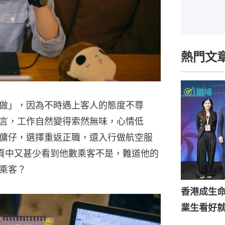
熱門文
做」，因為不時遇上客人的態度不尊
言，工作自然變得索然無味，心情低
傭仔，選擇重返正職，還入行做航空服
k專頁中又甚少看到他數乘客不是，難道他的
乘客？
香港成生
業生看好