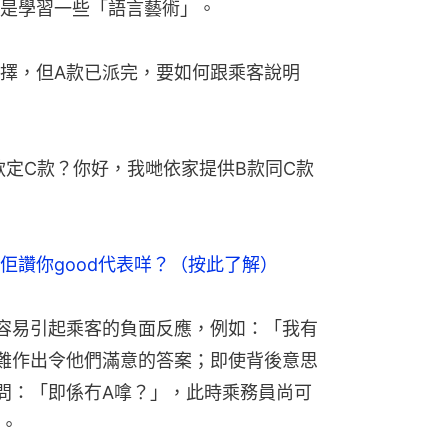
是學習一些「語言藝術」。
擇，但A款已派完，要如何跟乘客說明
款定C款？你好，我哋依家提供B款同C款
佢讚你good代表咩？（按此了解）
容易引起乘客的負面反應，例如：「我有
難作出令他們滿意的答案；即使背後意思
問：「即係冇A嗱？」，此時乘務員尚可
。