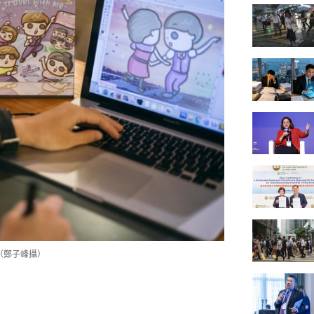
（鄭子峰攝）