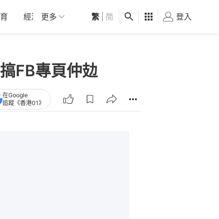
育
經濟
更多
01深圳
繁
觀點
|
简
健康
好食玩飛
登入
女
搞FB專頁仲攰
在Google
追蹤《香港01》