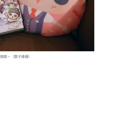
預期。（鄭子峰攝）