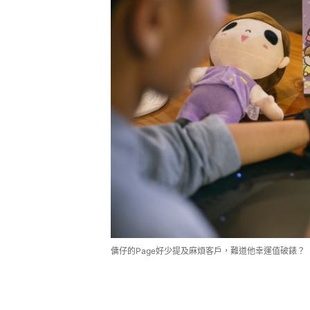
傭仔的Page好少提及麻煩客戶，難道他幸運值破錶？