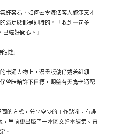
氣好容易，如何去令每個客人都滿意才
的滿足感都是即時的。「收到一句多
卡，已經好開心。」
時蝕錢」
的卡通人物上，漫畫版傭仔戴着紅領
仔曾暗暗許下目標，期望有天為卡通配
用漫畫插圖的方式，分享空少的工作點滴。有趣
粉絲，早前更出版了一本圖文繪本結集。曾
否定。