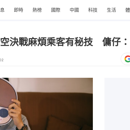
息
即時
熱榜
國際
中國
科技
生活
體
空決戰麻煩乘客有秘技 傭仔：
02