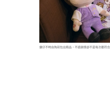
傭仔不時自掏荷包出精品，不過銷情卻不是每次都符合