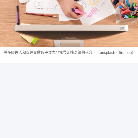
許多經理人和管理文獻似乎致力地找尋創造奇蹟的秘方。（unsplash／firmbee）