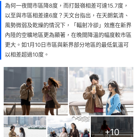
為何一夜間市區降8度，而打鼓嶺相差可達15.7度，
以至與市區相差達6度？天文台指出，在天朗氣清、
風勢微弱及乾燥的情況下，「輻射冷卻」效應在新界
內陸的空曠地區更為顯著，在晚間降溫的幅度較市區
更大。如1月10日市區與新界部分地區的最低氣溫可
以相差超過10度。
+
10