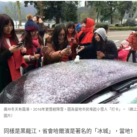
廣州冬天有霜凍，2016年更曾經降雪。圖為當地市民堆起小雪人「打卡」。（網上
圖片）
同樣是黑龍江，省會哈爾濱是著名的「冰城」，當地1