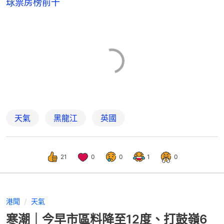
球票房榜前十
天氣
黑龍江
英國
21
0
0
1
0
港聞
天氣
寒潮｜今早市區料降至12度、打鼓嶺6