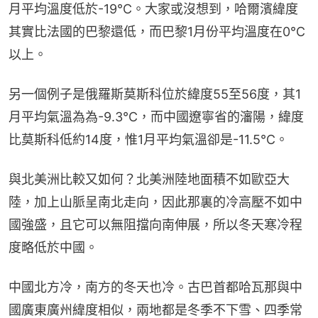
月平均溫度低於-19℃。大家或沒想到，哈爾濱緯度
其實比法國的巴黎還低，而巴黎1月份平均溫度在0℃
以上。
另一個例子是俄羅斯莫斯科位於緯度55至56度，其1
月平均氣溫為為-9.3℃，而中國遼寧省的瀋陽，緯度
比莫斯科低約14度，惟1月平均氣溫卻是-11.5℃。
與北美洲比較又如何？北美洲陸地面積不如歐亞大
陸，加上山脈呈南北走向，因此那裏的冷高壓不如中
國強盛，且它可以無阻擋向南伸展，所以冬天寒冷程
度略低於中國。
中國北方冷，南方的冬天也冷。古巴首都哈瓦那與中
國廣東廣州緯度相似，兩地都是冬季不下雪、四季常