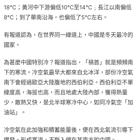
18℃；黃河中下游偏低10℃至14℃﹔長江以南偏低
8℃；到了華南沿海，也偏低了5℃左右。
有報道認為，在世界同一緯道上，中國是冬天最冷的
國家。
為甚麼中國特別冷？報道指出，「禍首」就是頻頻南
下的寒流。冷空氣最早大都來自北冰洋，部份冷空氣
南下會經過歐亞大陸腹地的西伯利亞。西伯利亞不單
緯度高，海拔也高，而且地處大陸內部，獲得熱量
少，散熱又快，是北半球寒冷中心，如同冷氣空「加
油站」。
冷空氣在此加強和積蓄能量後，便在西北氣流引導下
爆發，形成寒流，不斷入侵在其南方的中國。