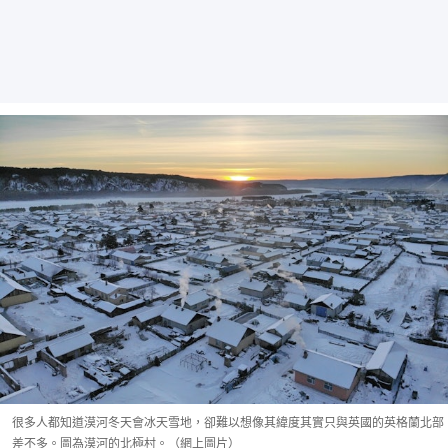
很多人都知道漠河冬天會冰天雪地，卻難以想像其緯度其實只與英國的英格蘭北部
差不多。圖為漠河的北極村。（網上圖片）