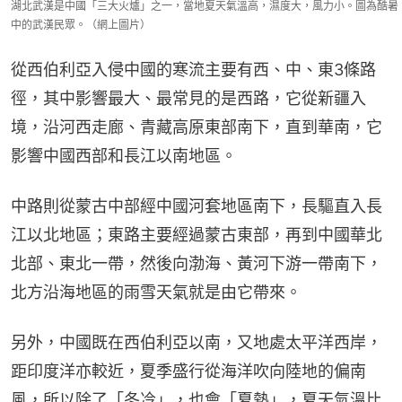
湖北武漢是中國「三大火爐」之一，當地夏天氣溫高，濕度大，風力小。圖為酷暑
中的武漢民眾。（網上圖片）
從西伯利亞入侵中國的寒流主要有西、中、東3條路
徑，其中影響最大、最常見的是西路，它從新疆入
境，沿河西走廊、青藏高原東部南下，直到華南，它
影響中國西部和長江以南地區。
中路則從蒙古中部經中國河套地區南下，長驅直入長
江以北地區；東路主要經過蒙古東部，再到中國華北
北部、東北一帶，然後向渤海、黃河下游一帶南下，
北方沿海地區的雨雪天氣就是由它帶來。
另外，中國既在西伯利亞以南，又地處太平洋西岸，
距印度洋亦較近，夏季盛行從海洋吹向陸地的偏南
風，所以除了「冬冷」，也會「夏熱」，夏天氣溫比