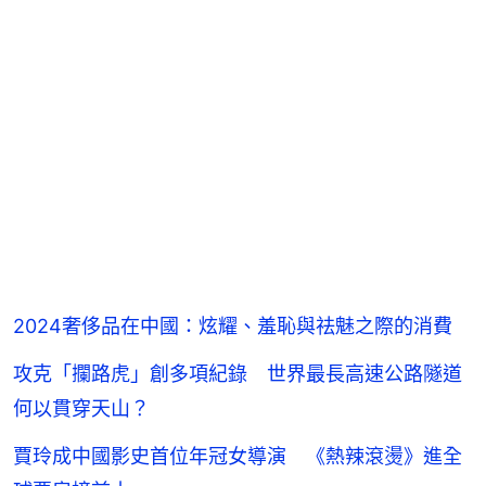
2024奢侈品在中國：炫耀、羞恥與祛魅之際的消費
攻克「攔路虎」創多項紀錄 世界最長高速公路隧道
何以貫穿天山？
賈玲成中國影史首位年冠女導演 《熱辣滾燙》進全