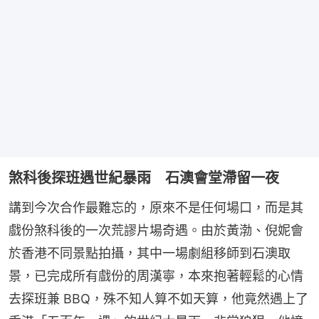
煞科後探班遇世紀暴雨 石澳會堂滯留一夜
講到今次合作最難忘的，原來不是任何場口，而是其
戲份煞科後的一次荒謬片場奇遇。由於黃渤、倪妮會
於香港不同景點拍攝，其中一場劇組移師到石澳取
景，已完成所有戲份的周漢寧，本來抱著輕鬆的心情
去探班兼 BBQ，殊不知人算不如天算，他竟然遇上了