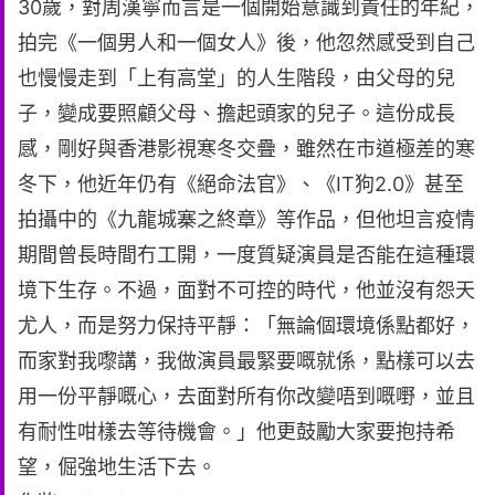
30歲，對周漢寧而言是一個開始意識到責任的年紀，
拍完《一個男人和一個女人》後，他忽然感受到自己
也慢慢走到「上有高堂」的人生階段，由父母的兒
子，變成要照顧父母、擔起頭家的兒子。這份成長
感，剛好與香港影視寒冬交疊，雖然在市道極差的寒
冬下，他近年仍有《絕命法官》、《IT狗2.0》甚至
拍攝中的《九龍城寨之終章》等作品，但他坦言疫情
期間曾長時間冇工開，一度質疑演員是否能在這種環
境下生存。不過，面對不可控的時代，他並沒有怨天
尤人，而是努力保持平靜：「無論個環境係點都好，
而家對我嚟講，我做演員最緊要嘅就係，點樣可以去
用一份平靜嘅心，去面對所有你改變唔到嘅嘢，並且
有耐性咁樣去等待機會。」他更鼓勵大家要抱持希
望，倔強地生活下去。