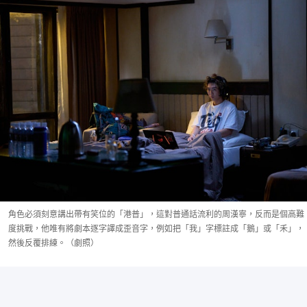
角色必須刻意講出帶有笑位的「港普」，這對普通話流利的周漢寧，反而是個高難
度挑戰，他唯有將劇本逐字譯成歪音字，例如把「我」字標註成「鵝」或「禾」，
然後反覆排練。（劇照）