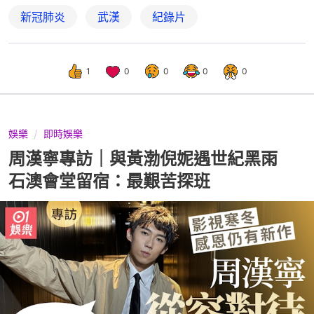
新冠肺炎
武漢
紀錄片
1
0
0
0
0
娛樂
即時娛樂
周漢寧專訪｜與黃渤倪妮遇世紀黑雨
石澳會堂留宿：最艱苦探班