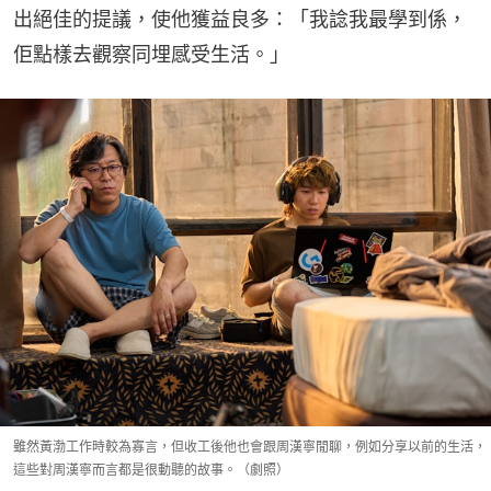
出絕佳的提議，使他獲益良多：「我諗我最學到係，
佢點樣去觀察同埋感受生活。」
雖然黃渤工作時較為寡言，但收工後他也會跟周漢寧閒聊，例如分享以前的生活，
這些對周漢寧而言都是很動聽的故事。（劇照）