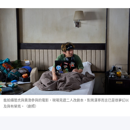
能拍攝管虎與黃渤參與的電影，現場見證二人改劇本，對周漢寧而言已是很夢幻以
及與有榮焉。（劇照）