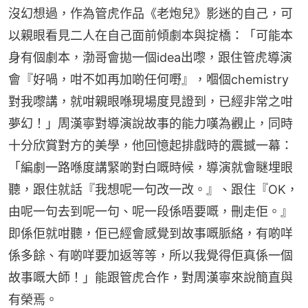
沒幻想過，作為管虎作品《老炮兒》影迷的自己，可
以親眼看見二人在自己面前傾劇本與掟橋：「可能本
身有個劇本，渤哥會拋一個idea出嚟，跟住管虎導演
會『好喎，咁不如再加啲任何嘢』，嗰個chemistry
對我嚟講，就咁親眼喺現場度見證到，已經非常之咁
夢幻！」周漢寧對導演說故事的能力嘆為觀止，同時
十分欣賞對方的美學，他回憶起排戲時的震撼一幕：
「編劇一路喺度講緊啲對白嘅時候，導演就會瞇埋眼
聽，跟住就話『我想呢一句改一改。』、跟住『OK，
由呢一句去到呢一句、呢一段係唔要嘅，刪走佢。』
即係佢就咁聽，佢已經會感覺到故事嘅脈絡，有啲咩
係多餘、有啲咩要加返等等，所以我覺得佢真係一個
故事嘅大師！」能跟管虎合作，對周漢寧來說簡直與
有榮焉。