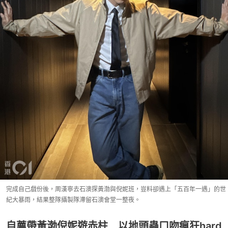
完成自己戲份後，周漢寧去石澳探黃渤與倪妮班，豈料卻遇上「五百年一遇」的世
紀大暴雨，結果整隊攝製隊滯留石澳會堂一整夜。
自薦帶黃渤倪妮遊赤柱 以地頭蟲口吻瘋狂hard