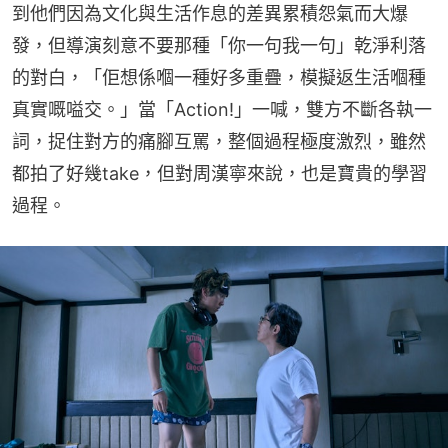
到他們因為文化與生活作息的差異累積怨氣而大爆
發，但導演刻意不要那種「你一句我一句」乾淨利落
的對白，「佢想係嗰一種好多重疊，模擬返生活嗰種
真實嘅嗌交。」當「Action!」一喊，雙方不斷各執一
詞，捉住對方的痛腳互罵，整個過程極度激烈，雖然
都拍了好幾take，但對周漢寧來說，也是寶貴的學習
過程。