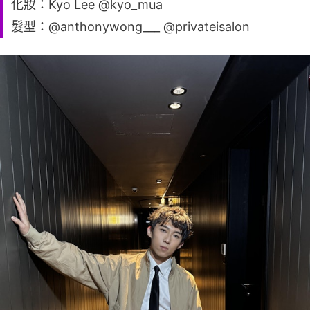
化妝：Kyo Lee @kyo_mua
髮型：@anthonywong___ @privateisalon