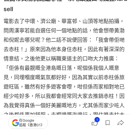
sell
電影去了中環、濟公廟、華富邨、山頂等地點拍攝，
問周漢寧若能自選任何一個地點的話，他會想帶黃渤
和倪妮去哪兒呢？他二話不說便回答：「我會帶佢哋
去赤柱！」原來因為他本身住赤柱，因此有著深深的
情意結，之後他更以稱職東道主的口吻大力推廣：
「佢係有最靚嘅全港島嘅日落，呢個係我個人嘅意
見，同埋嗰度嘅氣氛都好好，因為其實以前赤柱係旅
遊旺區，雖然有好多遊客會嚟，咁但係而家相對地已
經少咗好多，所以我都會經常同大家去推銷赤柱！因
為我覺得真係一個好美麗嘅地方，尤其係而家少咗人
之後都係更加舒服，去嗰邊嘅海邊行，跟住喺赤柱大
1
在Google
街行下，仲有美利樓……」一字一句，都讓人切切實
追蹤《香港01》