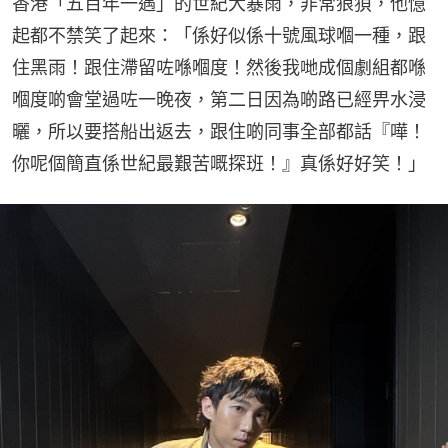
香港「五百年一遇」的世紀大暴雨，非常狼狽，他憶
起都不禁笑了起來：「係好似係十號風球嗰一種，跟
住黑雨！跟住滯留咗喺嗰度！然後我哋成個劇組都喺
嗰度啲會堂過咗一晚夜，第二日因為啲路已經畀水浸
曬，所以要搭船出返去，跟住啲同事全部都話『嘩！
你呢個簡直係世紀最艱苦嘅探班！』真係好好笑！」