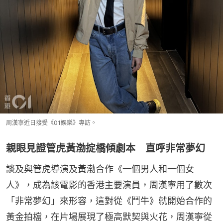
周漢寧近日接受《01娛樂》專訪。
親眼見證管虎黃渤掟橋傾劇本 直呼非常夢幻
談及與管虎導演及黃渤合作《一個男人和一個女
人》，成為該電影的香港主要演員，周漢寧用了數次
「非常夢幻」來形容，這對從《鬥牛》就開始合作的
黃金拍檔，在片場展現了極高默契與火花，周漢寧從