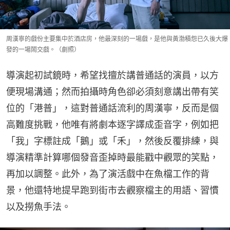
周漢寧的戲份主要集中於酒店房，他最深刻的一場戲，是他與黃渤積怨已久後大爆
發的一場鬧交戲。（劇照）
導演起初試鏡時，希望找擅於講普通話的演員，以方
便現場溝通；然而拍攝時角色卻必須刻意講出帶有笑
位的「港普」，這對普通話流利的周漢寧，反而是個
高難度挑戰，他唯有將劇本逐字譯成歪音字，例如把
「我」字標註成「鵝」或「禾」，然後反覆排練，與
導演精準計算哪個發音歪掉時最能戳中觀眾的笑點，
再加以調整。此外，為了演活戲中在魚檔工作的背
景，他還特地提早跑到街市去觀察檔主的用語、習慣
以及撈魚手法。