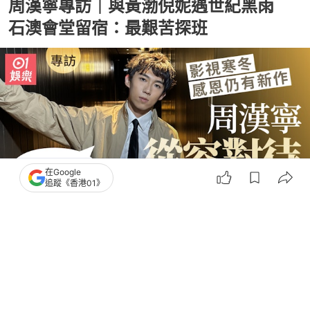
周漢寧專訪｜與黃渤倪妮遇世紀黑雨
石澳會堂留宿：最艱苦探班
在Google
追蹤《香港01》
撰文：
鄧穎琪
出版：
2026-06-08 11:00
更新：
2026-06-08 17:38