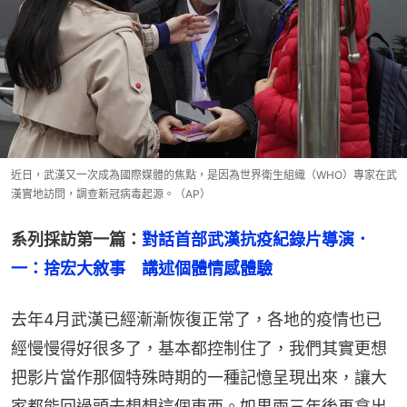
近日，武漢又一次成為國際媒體的焦點，是因為世界衛生組織（WHO）專家在武
漢實地訪問，調查新冠病毒起源。（AP）
系列採訪第一篇：
對話首部武漢抗疫紀錄片導演．
一：捨宏大敘事　講述個體情感體驗
去年4月武漢已經漸漸恢復正常了，各地的疫情也已
經慢慢得好很多了，基本都控制住了，我們其實更想
把影片當作那個特殊時期的一種記憶呈現出來，讓大
家都能回過頭去想想這個東西。如果兩三年後再拿出