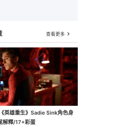
章
查看更多
英雄重生》Sadie Sink角色身
尾解釋/17+彩蛋