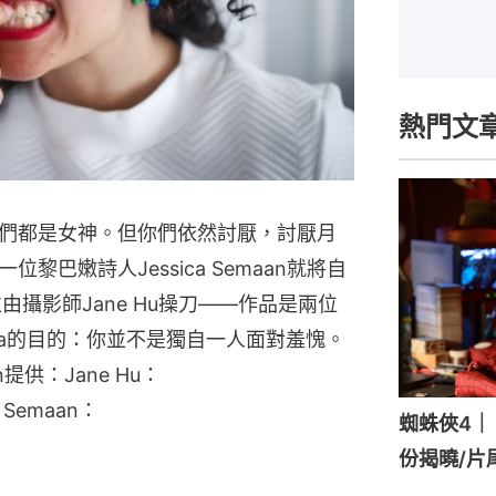
熱門文
們都是女神。但你們依然討厭，討厭月
巴嫩詩人Jessica Semaan就將自
由攝影師Jane Hu操刀——作品是兩位
ica的目的：你並不是獨自一人面對羞愧。
an提供：Jane Hu：
ca Semaan：
蜘蛛俠4｜《
份揭曉/片