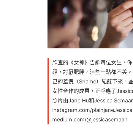
欣宜的《女神》告訴每位女生，你
經，討厭肥胖，這些一點都不美。一位黎
己的羞愧（Shame）紀錄下來，並
女性合作的成果，正呼應了Jess
照片由Jane Hu和Jessica Sema
instagram.com/plainjaneJessi
medium.com/@jessicasemaan