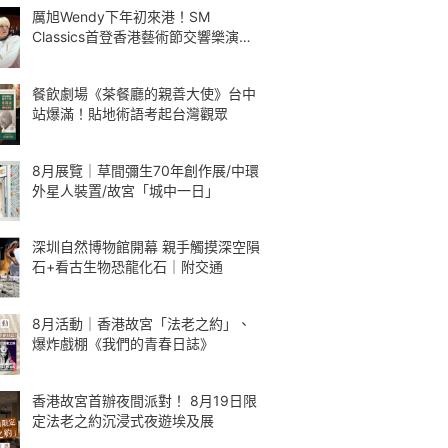
厲旭Wendy下年初來港！SM
Classics首登香港藝術節交響樂演繹
Kpop
餐飲劇場《茶餐廳的親善大使》台中
站爆滿！貼地術語考起台灣觀眾
8月展覽｜草間彌生70年創作展/中環
外星人裝置/故宮「城中一日」
深圳自然博物館開幕 親手觸摸深空隕
石+看古生物恐龍化石｜附交通
8月活動｜香港故宮「法老之約」、
爆炸戲棚《我們的青春日誌》
香港故宮首辦夜間派對！ 8月19日限
定法老之約沉浸式夜遊埃及展