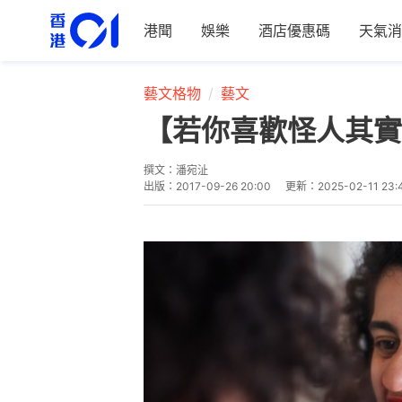
港聞
娛樂
酒店優惠碼
天氣消
藝文格物
藝文
【若你喜歡怪人其實
撰文：
潘宛沚
出版：
2017-09-26 20:00
更新：
2025-02-11 23: