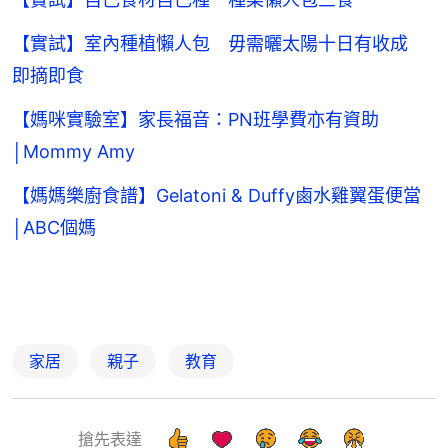
【實試】室內種植懶人包 毋需曬太陽十日有收成
即摘即食
【媽咪實驗室】家長福音：PN班學費亦有資助
│Mommy Amy
【媽媽樂廚食譜】Gelatoni & Duffy鹵水雞翼蛋便當
│ABC個媽
家居
親子
教育
搶先表達