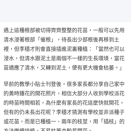
遇上這種根部被切得齊齊整整的花苗，一般可以先用
清水浸著根部「催根」，待長出少部根後再移到土
裡，但李穩才則會直接插進泥裏種植：「當然也可以
浸水，但清水跟泥土是兩個不一樣的生長環境，當花
苗適應了清水，又轉到泥土，便有更大機會枯萎。」
早前的教學小貼士刊登後，很多家長都分享自己家中
的黃時鍾花的開花照片，相信大部分人收到學校派花
的時苗時間相若，為什麼有家長的花這麼快就開花，
但有的仍未長出花呢？李穩才猜測有學校並非派種子
或花苗，而是已種植一、兩年的枝莖，用「插枝」的
方法繼續培植，不易枯萎亦較易開花。