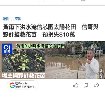
港聞
突發
黃雨下洪水淹信芯園太陽花田 信哥與
夥計搶救花苗 預損失$10萬
在Google
追蹤《香港01》
撰文：
黃學潤