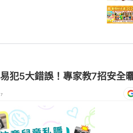
易犯5大錯誤！專家教7招安全
17