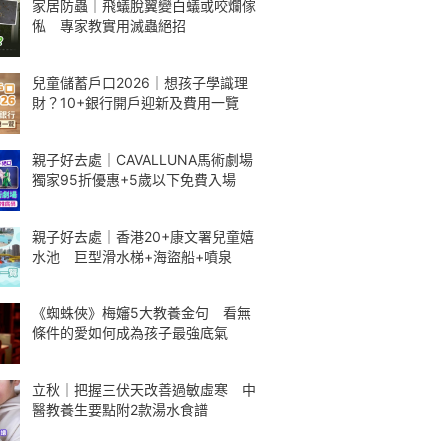
家居防蟲｜飛蟻脫翼變白蟻或咬爛傢
俬 專家教實用滅蟲絕招
兒童儲蓄戶口2026｜想孩子學識理
財？10+銀行開戶迎新及費用一覽
親子好去處｜CAVALLUNA馬術劇場
獨家95折優惠+5歲以下免費入場
親子好去處｜香港20+康文署兒童嬉
水池 巨型滑水梯+海盜船+噴泉
《蜘蛛俠》梅嬸5大教養金句 看無
條件的愛如何成為孩子最強底氣
立秋｜把握三伏天改善過敏虛寒 中
醫教養生要點附2款湯水食譜