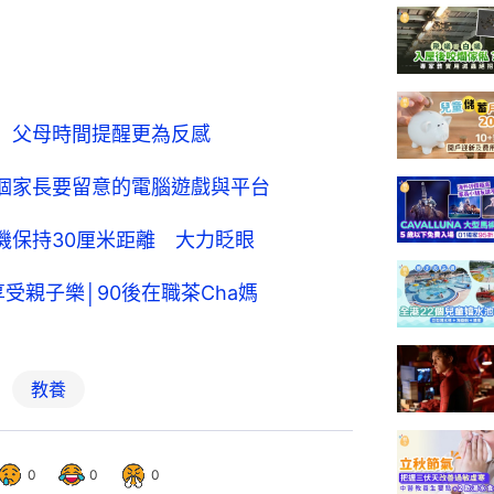
 父母時間提醒更為反感
個家長要留意的電腦遊戲與平台
機保持30厘米距離 大力眨眼
受親子樂│90後在職茶Cha媽
教養
0
0
0