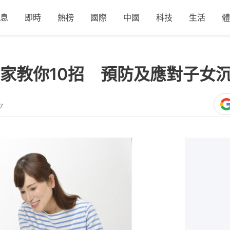
息
即時
熱榜
國際
中國
科技
生活
體
家教你10招 預防及應對子女
7