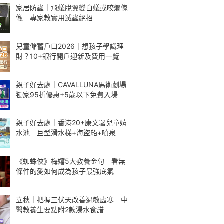
家居防蟲｜飛蟻脫翼變白蟻或咬爛傢
俬 專家教實用滅蟲絕招
兒童儲蓄戶口2026｜想孩子學識理
財？10+銀行開戶迎新及費用一覽
親子好去處｜CAVALLUNA馬術劇場
獨家95折優惠+5歲以下免費入場
親子好去處｜香港20+康文署兒童嬉
水池 巨型滑水梯+海盜船+噴泉
《蜘蛛俠》梅嬸5大教養金句 看無
條件的愛如何成為孩子最強底氣
立秋｜把握三伏天改善過敏虛寒 中
醫教養生要點附2款湯水食譜