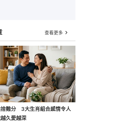
章
查看更多
難捨難分 3大生肖組合感情令人
處越久愛越深