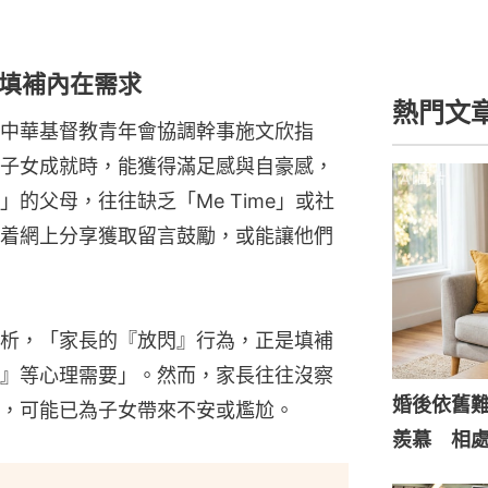
填補內在需求
熱門文
中華基督教青年會協調幹事施文欣指
子女成就時，能獲得滿足感與自豪感，
的父母，往往缺乏「Me Time」或社
着網上分享獲取留言鼓勵，或能讓他們
析，「家長的『放閃』行為，正是填補
』等心理需要」。然而，家長往往沒察
婚後依舊
，可能已為子女帶來不安或尷尬。
羨慕 相