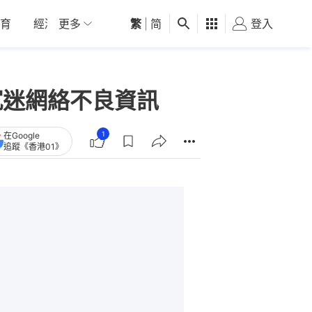
育
經濟
更多
01深圳
繁
觀點
|
简
健康
好食玩飛
登入
女
沉迷網絡不良資訊
1
在Google
追蹤《香港01》