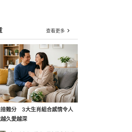
章
查看更多
難捨難分 3大生肖組合感情令人
處越久愛越深