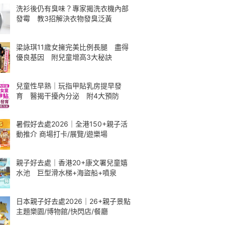
洗衫後仍有臭味？專家揭洗衣機內部
發霉 教3招解決衣物發臭泛黃
梁詠琪11歲女擁完美比例長腿 盡得
優良基因 附兒童增高3大秘訣
兒童性早熟｜玩指甲貼乳房提早發
育 醫揭干擾內分泌 附4大預防
暑假好去處2026｜全港150+親子活
動推介 商場打卡/展覽/遊樂場
親子好去處｜香港20+康文署兒童嬉
水池 巨型滑水梯+海盜船+噴泉
日本親子好去處2026｜26+親子景點
主題樂園/博物館/快閃店/餐廳