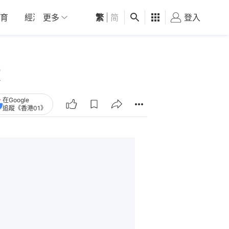
育
經濟
更多
01深圳
繁
觀點
|
简
健康
好食玩飛
登入
女
在Google
追蹤《香港01》