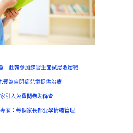
而改變 赴韓參加練習生面試屢敗屢戰
 免費為自閉症兒童提供治療
學家引入免費問卷助篩查
！專家：每個家長都要學情緒管理