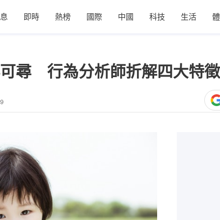
息
即時
熱榜
國際
中國
科技
生活
體
跡可尋 行為分析師折解四大特徵
59