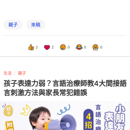
親子
來稿
2
2
0
0
0
生活
親子
孩子表達力弱？言語治療師教4大間接語
言刺激方法與家長常犯錯誤