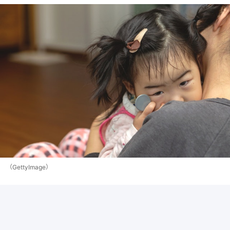
（GettyImage）