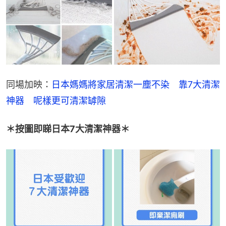
同場加映：
日本媽媽將家居清潔一塵不染　靠7大清潔
神器　呢樣更可清潔罅隙
＊按圖即睇日本7大清潔神器＊