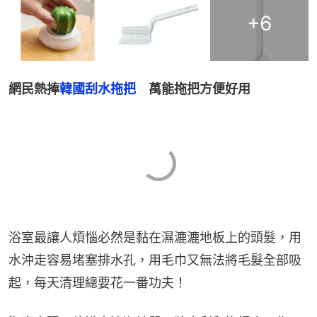
+
6
網民熱捧
韓國刮水拖把
　萬能拖把方便好用
浴室最讓人煩惱必然是黏在濕漉漉地板上的頭髮，用
水沖走容易堵塞排水孔，用毛巾又無法將毛髮全部吸
起，每天清理總要花一番功夫！