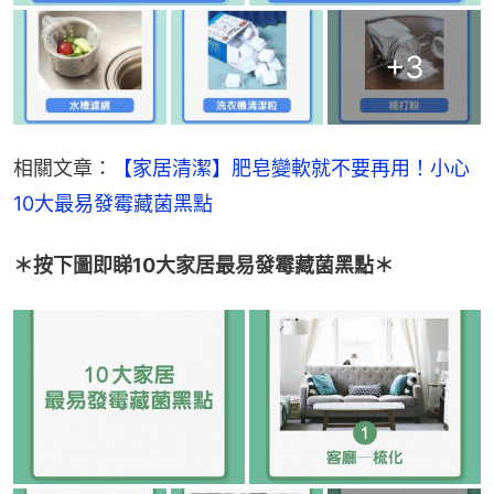
+
3
相關文章：
【家居清潔】肥皂變軟就不要再用！小心
10大最易發霉藏菌黑點
＊按下圖即睇10大家居最易發霉藏菌黑點＊