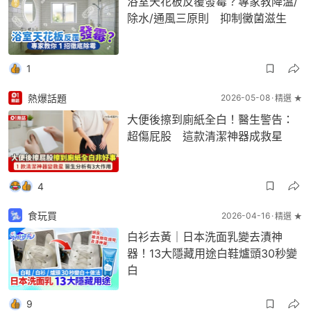
浴室天花板反覆發霉？專家教降溫/
除水/通風三原則 抑制黴菌滋生
1
熱爆話題
2026-05-08
精選 ★
大便後擦到廁紙全白！醫生警告：
超傷屁股 這款清潔神器成救星
4
食玩買
2026-04-16
精選 ★
白衫去黃｜日本洗面乳變去漬神
器！13大隱藏用途白鞋爐頭30秒變
白
9