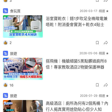
3
食玩買
2026-03-17
精選 ★
浴室寶乾衣｜錯1步吹足全晚嘥電兼
唔乾！附消委會實測＋乾衣4貼士
2
旅遊
2026-05-06
精選 ★
搭飛機｜機艙細菌5黑點髒過廁所8
倍！專家教取酒店2物變保護神器
16
旅遊
2026-01-29
精選 ★
高級酒店｜廁所為何有2個馬桶？內
行人揭真實用途勁貼心但少人知