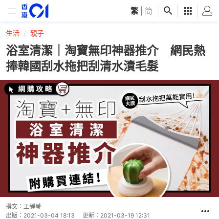
繁
|
简
生活
親子
浴室清潔｜淘寶無印神器推介 網民熱
捧韓國刮水拖把刮清水漬毛髮
撰文：
王靜瑩
出版：
2021-03-04 18:13
更新：
2021-03-19 12:31