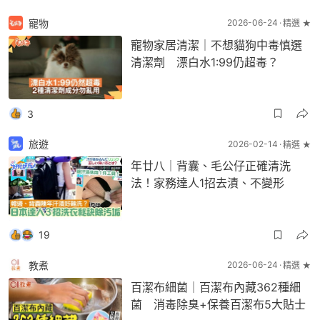
寵物
2026-06-24
精選 ★
寵物家居清潔｜不想貓狗中毒慎選
清潔劑 漂白水1:99仍超毒？
3
旅遊
2026-02-14
精選 ★
年廿八｜背囊、毛公仔正確清洗
法！家務達人1招去漬、不變形
19
教煮
2026-06-24
精選 ★
百潔布細菌｜百潔布內藏362種細
菌 消毒除臭+保養百潔布5大貼士