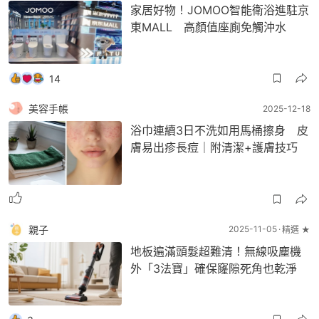
家居好物！JOMOO智能衛浴進駐京
東MALL 高顏值座廁免觸沖水
14
美容手帳
2025-12-18
浴巾連續3日不洗如用馬桶擦身 皮
膚易出疹長痘｜附清潔+護膚技巧
親子
2025-11-05
精選 ★
地板遍滿頭髮超難清！無線吸塵機
外「3法寶」確保窿隙死角也乾淨