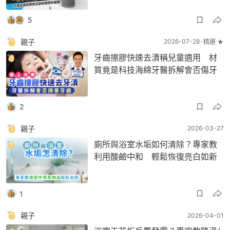
5
親子
2026-07-28
精選 ★
牙齒擦膠快速去漬稱兒童適用 材
質竟是科技海綿牙醫拆解會否傷牙
2
親子
2026-03-27
廁所與浴室水垢如何清除？專家教
利用酸鹼中和 輕鬆恢復亮白如新
1
親子
2026-04-01