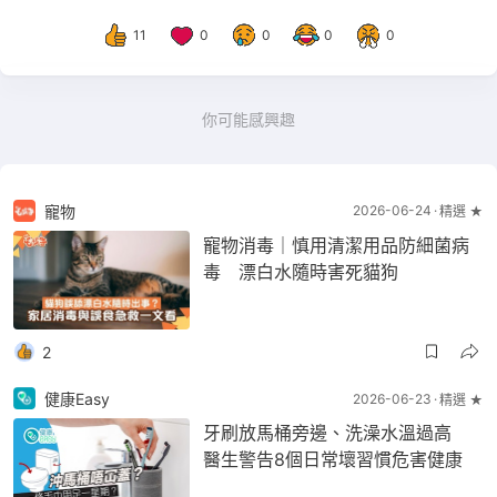
11
0
0
0
0
你可能感興趣
寵物
2026-06-24
精選 ★
寵物消毒｜慎用清潔用品防細菌病
毒 漂白水隨時害死貓狗
2
健康Easy
2026-06-23
精選 ★
牙刷放馬桶旁邊、洗澡水溫過高
醫生警告8個日常壞習慣危害健康