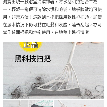
淘寶出現一款浴室清潔神器，將水刮和拖把合二為
一，輕輕一拖便可清除水漬和毛髮，地板牆壁均可使
用，非常方便！這款刮水拖把採用軟性拖把頭，即使
在濕水情況下仍可黏住毛髮和灰塵，連帶刮起，亦可
當作普通掃把和地拖使用，在地毯上進行清潔！