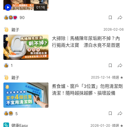
01:16
90
親子
2026-02-06
大掃除｜馬桶陳年尿垢刷不掉？內
行揭兩大法寶 漂白水竟不是首選
1
親子
2025-12-14
精選 ★
煮食爐、窗戶「3位置」勿用清潔劑
清潔！隨時越抹越髒、損壞設備
5
健康Easy
2026-01-20
精選 ★