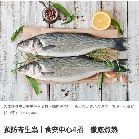
裂頭絛蟲主要寄生在三文魚、鱸魚等魚中，感染後要表現為疲倦、腹瀉、飢餓感、
貧血等。（magnific）
預防寄生蟲｜食安中心4招 徹底煮熟