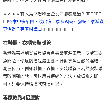
痕跡，是在進食之後留下的黑色排洩物所致。
🔼🔼🔼🔼有人竟然想喺屋企養四腳嚟驅蟲？👉🏻👉🏻👉🏻
👉🏻
蛇家中多曱甴、蚊出沒　家長領養四腳蛇回家滅蟲
真係得？專家咁講…
👈🏻👈🏻👈🏻👈🏻🔼🔼🔼🔼
在鞋櫃、衣櫃安裝暖管
香港蟲害控制從業員協會會長梁廣源表示，要處理衣
魚問題，環境防治是最重要。針對衣魚喜歡的陰暗、
潮濕位置，例如鞋櫃、衣櫃，安裝暖管。若然安裝暖
管較困難的話，可以用最傳統的方法，放樟腦丸即
可，只要保持環境乾爽便可以。
專家教路4招應對