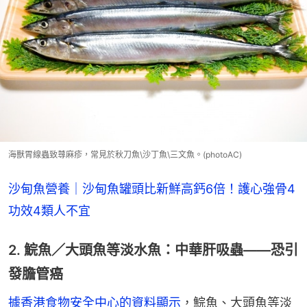
海獸胃線蟲致蕁麻疹，常見於秋刀魚\沙丁魚\三文魚。(photoAC)
沙甸魚營養｜沙甸魚罐頭比新鮮高鈣6倍！護心強骨4
功效4類人不宜
2. 鯇魚／大頭魚等淡水魚：中華肝吸蟲——恐引
發膽管癌
據香港食物安全中心的資料顯示
，鯇魚、大頭魚等淡