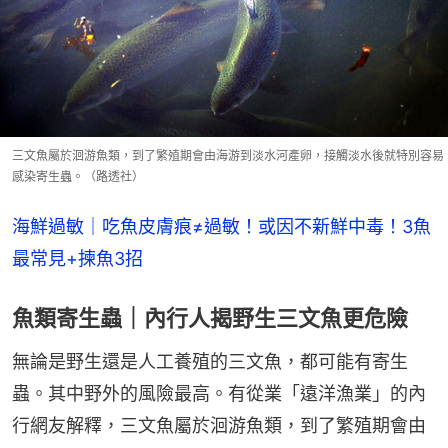
三文魚屬於洄游魚類，到了繁殖期會由海游到淡水河產卵，接觸淡水後就特別容易
感染寄生蟲。（路透社）
海鮮過敏｜吃魚皮膚痕≠過敏！或因不新鮮中毒！3魚
最常見+揀魚3招
魚類寄生蟲｜內行人揭野生三文魚更危險
無論是野生還是人工養殖的三文魚，都可能有寄生
蟲。其中野外的風險最高。有從業「遠洋漁業」的內
行網友解釋，三文魚屬於洄游魚類，到了繁殖期會由