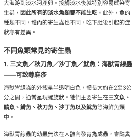
大海游到淡水河產卵。接觸淡水後就特別容易感染寄
生蟲，
因此所有的淡水魚類都不能生吃
。此外，魚的
種類不同，體內的寄生蟲也不同，吃下肚後引起的症
狀亦有差異。
不同魚類常見的寄生蟲
1. 三文魚／秋刀魚／沙丁魚／魷魚：海獸胃線蟲
——可致蕁麻疹
海獸胃線蟲的外觀呈半透明白色，體長大約在2至3公
分之間，通常呈現螺旋狀。牠們主要寄生在
三文魚、
鯖魚、鯡魚、秋刀魚、沙丁魚以及魷魚
等海鮮魚類
中。
海獸胃線蟲的幼蟲無法在人體內發育為成蟲，會隨糞