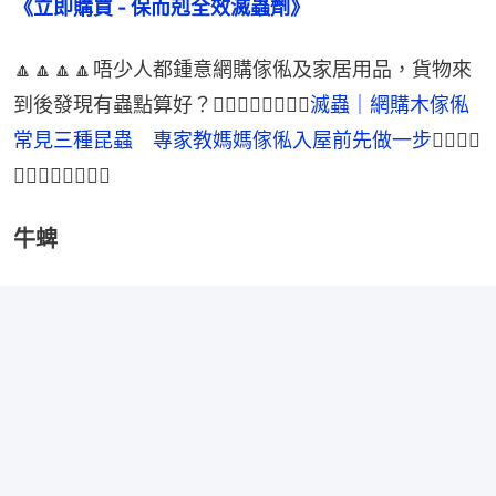
《立即購買 - 保而剋全效滅蟲劑》
🔼🔼🔼🔼唔少人都鍾意網購傢俬及家居用品，貨物來
到後發現有蟲點算好？👉🏻👉🏻👉🏻👉🏻
滅蟲｜網購木傢俬
常見三種昆蟲　專家教媽媽傢俬入屋前先做一步
👈🏻👈🏻
👈🏻👈🏻🔼🔼🔼🔼
牛蜱