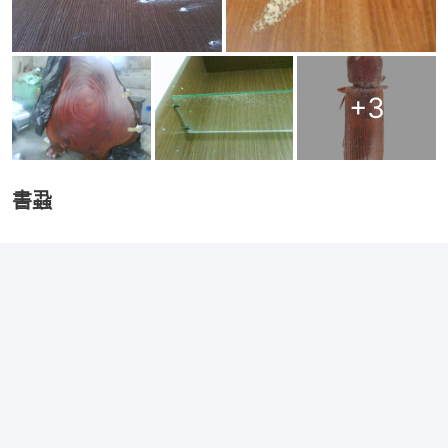
+
3
書蝨