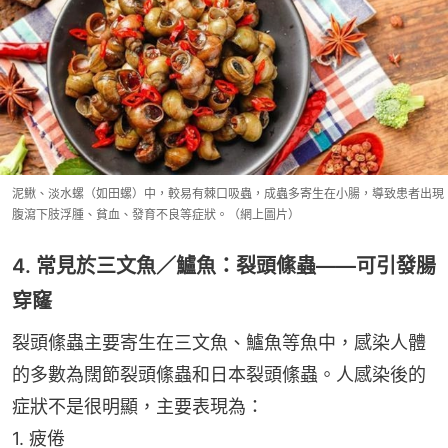
泥鰍、淡水螺（如田螺）中，較易有棘口吸蟲，成蟲多寄生在小腸，導致患者出現
腹瀉下肢浮腫、貧血、發育不良等症狀。（網上圖片）
4. 常見於三文魚／鱸魚：裂頭絛蟲——可引發腸
穿窿
裂頭絛蟲主要寄生在三文魚、鱸魚等魚中，感染人體
的多數為闊節裂頭絛蟲和日本裂頭絛蟲。人感染後的
症狀不是很明顯，主要表現為：
1. 疲倦