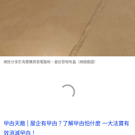
網民分享於淘寶購買張電腦枱，最近發現有蝨（網絡截圖）
曱甴天敵 | 屋企有曱甴？了解曱甴怕什麼 一大法寶有
效消滅曱甴！