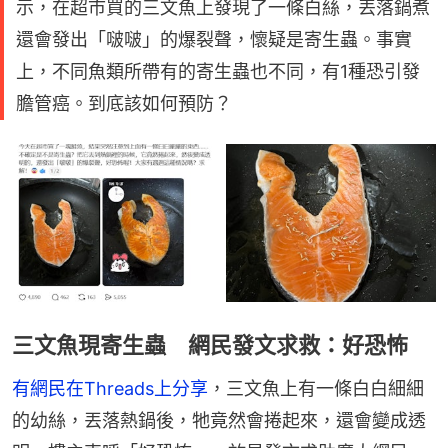
示，在超市買的三文魚上發現了一條白絲，丟落鍋煮
還會發出「啵啵」的爆裂聲，懷疑是寄生蟲。事實
上，不同魚類所帶有的寄生蟲也不同，有1種恐引發
膽管癌。到底該如何預防？
三文魚現寄生蟲 網民發文求救：好恐怖
有網民在Threads上分享
，三文魚上有一條白白細細
的幼絲，丟落熱鍋後，牠竟然會捲起來，還會變成透