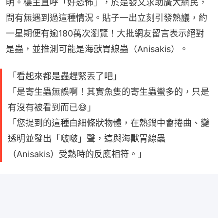
明。樓主直呼「好恐怖」，於是發文求助廣大網民，
問有無遇到過這種情況。貼子一出立刻引發熱議，約
一星期便有逾180萬次瀏覽！大批網友留言表示絕對
是蟲，並推測可能是海獸胃線蟲（Anisakis）。
「看起來都是蟲趕緊丟了吧」
「是寄生蟲無誤啊！其實魚隻的寄生蟲蠻多的，只是
有沒有被看到而已😅」
「您提到的這種白細條狀物體，在熱鍋中會捲曲、變
透明並發出「啵啵」聲，這與海獸胃線蟲
（Anisakis）受熱時的反應相符。」