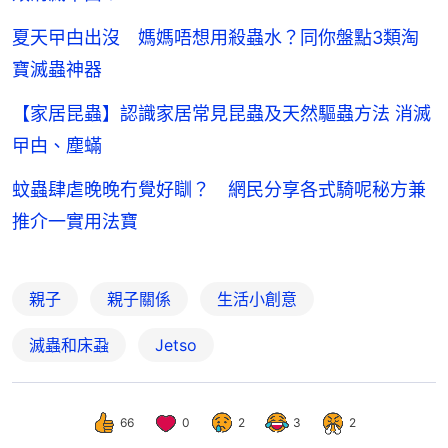
夏天曱甴出沒 媽媽唔想用殺蟲水？同你盤點3類淘
寶滅蟲神器
【家居昆蟲】認識家居常見昆蟲及天然驅蟲方法 消滅
曱甴、塵蟎
蚊蟲肆虐晚晚冇覺好瞓？ 網民分享各式騎呢秘方兼
推介一實用法寶
親子
親子關係
生活小創意
滅蟲和床蝨
Jetso
66
0
2
3
2