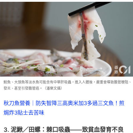
鯇魚、大頭魚等淡水魚可能含有中華肝吸蟲，進入人體後，嚴重會導致膽管梗阻、
發炎、甚至引發膽管癌。（潘樂文攝）
秋刀魚營養｜防失智降三高奧米加3多過三文魚！煎
焗炸3貼士去苦味
3. 泥鰍／田螺：棘口吸蟲——致貧血發育不良