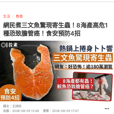
生活
教煮
網民煮三文魚驚現寄生蟲！8海產高危1
種恐致膽管癌！食安預防4招
撰文：
王詩欣
出版：
2026-08-05 12:46
更新：
2026-08-05 17:07