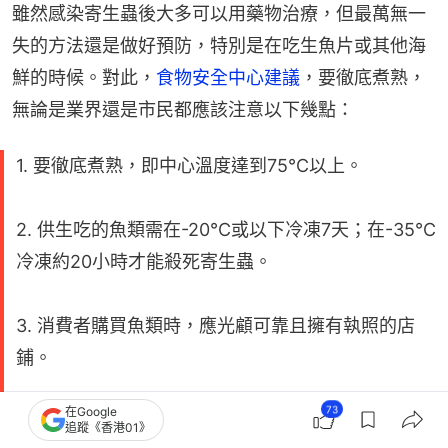
雖然感染寄生蟲後大多可以用藥物治療，但最萬無一
失的方法還是做好預防，特別是在吃生魚片或其他海
鮮的時候。對此，
食物安全中心建議
，要徹底煮熟，
無論是業界還是市民都應該注意以下幾點：
1. 要徹底煮熟，即中心溫度達到75°C以上。
2. 供生吃的魚類需在-20°C或以下冷凍7天；在-35°C
冷凍約20小時才能殺死寄生蟲。
3. 消費者購買魚類時，應光顧可靠且擁有執照的店
鋪。
73
在Google
4. 長者、幼童、孕婦及免疫系統較弱人士，不宜生吃
追蹤《香港01》