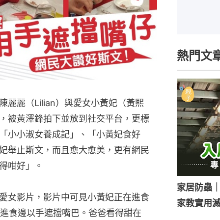
熱門文
麗麗（Lilian）與愛女小黃妃（黃熙
，被黃澤鋒拍下並放到社交平台，更標
「小小淑女養成記」、「小黃妃食好
妃舉止斯文，而且愈大愈美，更有網民
得咁好」。
家居防蟲
載愛女影片，影片中可見小黃妃正在進食
家教實用
進食邊以手遮擋嘴巴。爸爸看得甜在