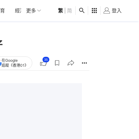
育
經濟
更多
01深圳
繁
觀點
|
简
健康
好食玩飛
登入
女
仔
35
在Google
追蹤《香港01》