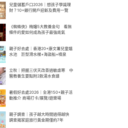
兒童儲蓄戶口2026｜想孩子學識理
財？10+銀行開戶迎新及費用一覽
《蜘蛛俠》梅嬸5大教養金句 看無
條件的愛如何成為孩子最強底氣
親子好去處｜香港20+康文署兒童嬉
水池 巨型滑水梯+海盜船+噴泉
立秋｜把握三伏天改善過敏虛寒 中
醫教養生要點附2款湯水食譜
暑假好去處2026｜全港150+親子活
動推介 商場打卡/展覽/遊樂場
親子調查｜孩子越大時間過得越快
調查揭家庭旅行黃金期僅約7年