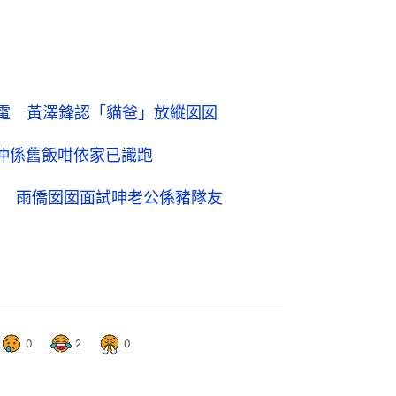
g放電 黃澤鋒認「貓爸」放縱囡囡
仲係舊飯咁依家已識跑
 雨僑囡囡面試呻老公係豬隊友
0
2
0