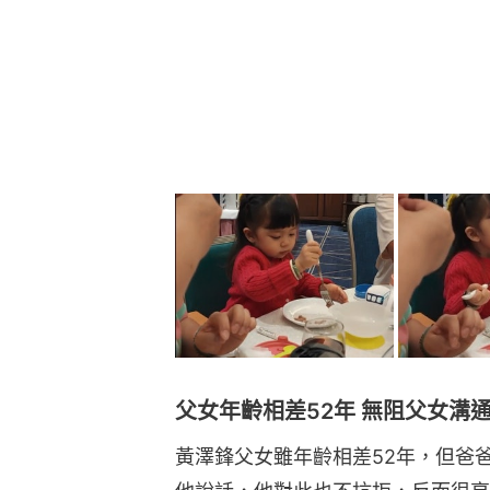
父女年齡相差52年 無阻父女溝
黃澤鋒父女雖年齡相差52年，但爸