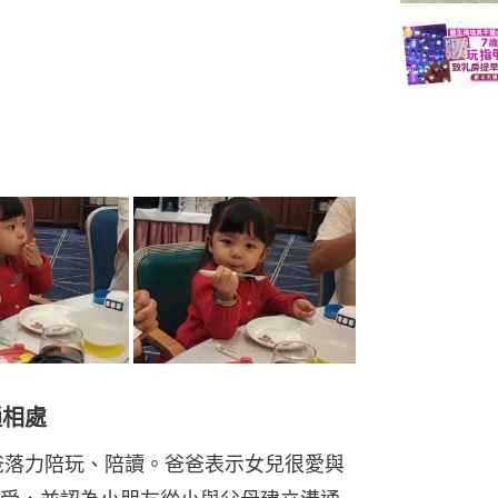
通相處
爸落力陪玩、陪讀。爸爸表示女兒很愛與