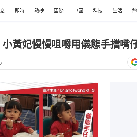
息
即時
熱榜
國際
中國
科技
生活
體
 小黃妃慢慢咀嚼用儀態手擋嘴
0