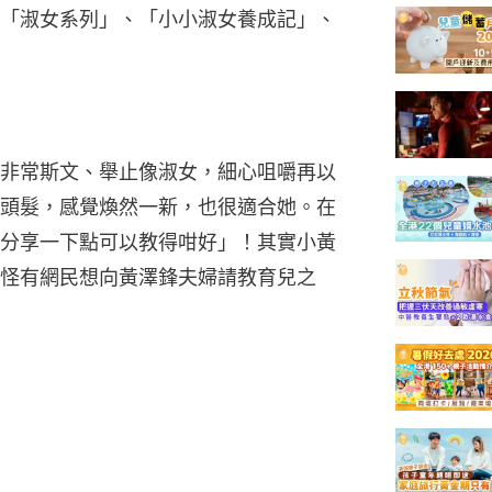
「淑女系列」、「小小淑女養成記」、
非常斯文、舉止像淑女，細心咀嚼再以
頭髮，感覺煥然一新，也很適合她。在
分享一下點可以教得咁好」！其實小黃
怪有網民想向黃澤鋒夫婦請教育兒之