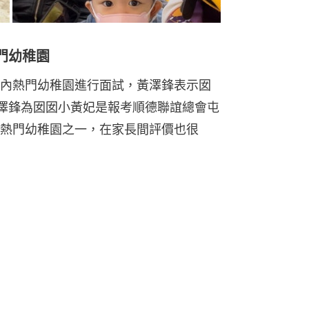
門幼稚園
內熱門幼稚園進行面試，黃澤鋒表示囡
黃澤鋒為囡囡小黃妃是報考順德聯誼總會屯
熱門幼稚園之一，在家長間評價也很