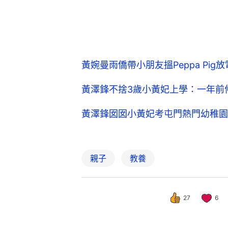
黃婉曼雨僑帶小朋友搵Peppa Pi
黃澤鋒不捨3歲小黃妃上學：一年前
黃澤鋒囡囡小黃妃考屯門熱門幼稚園
親子
教養
27
6