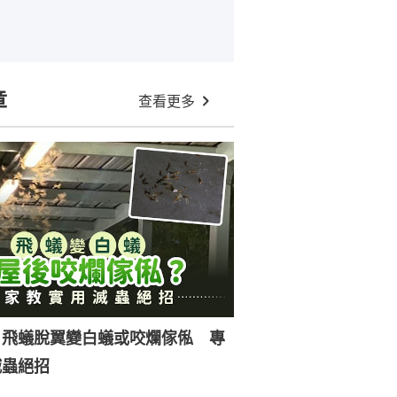
章
查看更多
｜飛蟻脫翼變白蟻或咬爛傢俬 專
滅蟲絕招