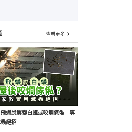
章
查看更多
｜飛蟻脫翼變白蟻或咬爛傢俬 專
滅蟲絕招