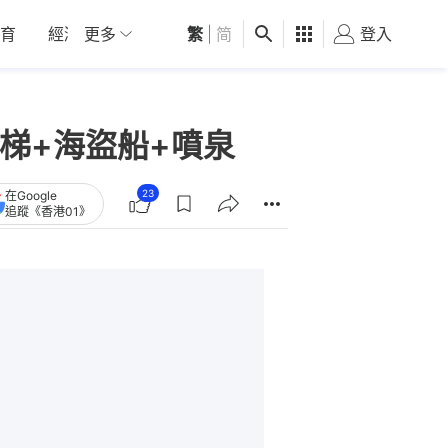
育
經濟
更多
01深圳
繁
觀點
|
简
健康
好食玩飛
登入
女
梯+海盜船+噴泉
23
在Google
追蹤《香港01》