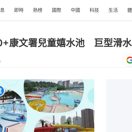
息
即時
熱榜
國際
中國
科技
生活
體
0+康文署兒童嬉水池 巨型滑水
5