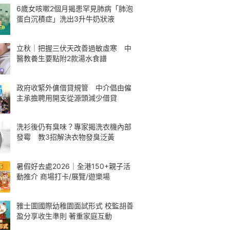
6歲女咳嗽2個月揭患罕見肺病「肺泡
蛋白沉積症」洗出3升牛奶狀液
立秋｜把握三伏天改善過敏虛寒 中
醫教養生要點附2款湯水食譜
政府收緊外傭借貸規管 中介倡由僱
主承擔聘用開支從源頭減少借貸
洗衫後仍有臭味？專家揭洗衣機內部
發霉 教3招解決衣物發臭泛黃
暑假好去處2026｜全港150+親子活
動推介 商場打卡/展覽/遊樂場
雅士圖國際幼稚園面試形式 校監胡善
盈分享收生準則 著重家庭互動