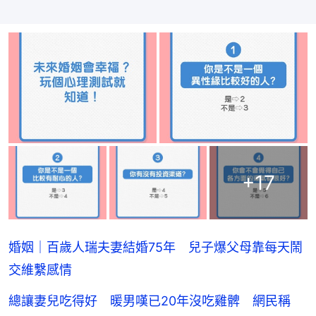
+
17
婚姻｜百歲人瑞夫妻結婚75年 兒子爆父母靠每天鬧
交維繫感情
總讓妻兒吃得好 暖男嘆已20年沒吃雞髀 網民稱