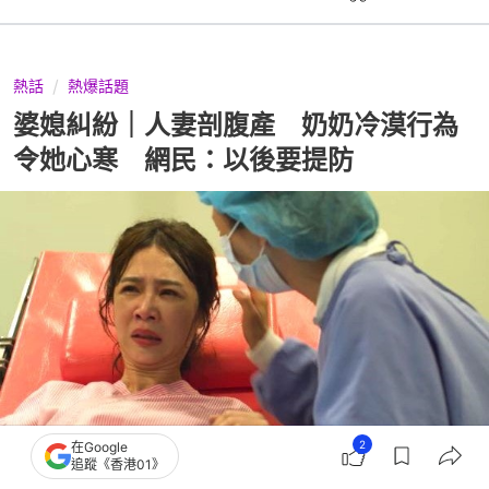
熱話
熱爆話題
婆媳糾紛｜人妻剖腹產 奶奶冷漠行為
令她心寒 網民：以後要提防
2
在Google
追蹤《香港01》
撰文：
聯合新聞網