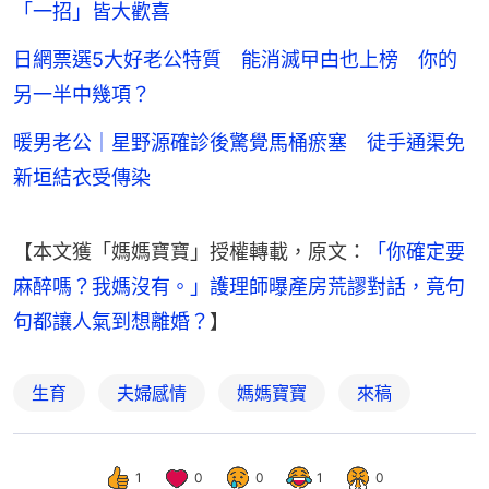
「一招」皆大歡喜
日網票選5大好老公特質 能消滅曱甴也上榜 你的
另一半中幾項？
暖男老公｜星野源確診後驚覺馬桶瘀塞 徒手通渠免
新垣結衣受傳染
【本文獲「媽媽寶寶」授權轉載，原文：
「你確定要
麻醉嗎？我媽沒有。」護理師曝產房荒謬對話，竟句
句都讓人氣到想離婚？
】
生育
夫婦感情
媽媽寶寶
來稿
1
0
0
1
0