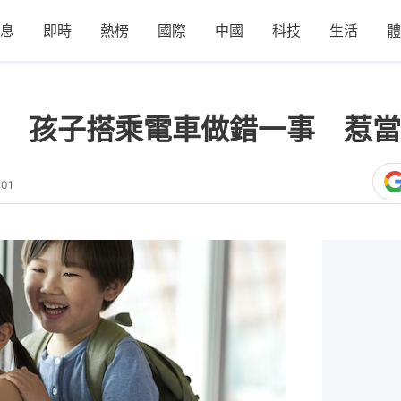
息
即時
熱榜
國際
中國
科技
生活
體
 孩子搭乘電車做錯一事 惹當
:01