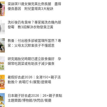
梁詠琪11歲女擁完美比例長腿 盡得
優良基因 附兒童增高3大秘訣
洗衫後仍有臭味？專家揭洗衣機內部
發霉 教3招解決衣物發臭泛黃
教養｜付出極多卻被當理所當然？專
家：父母太沉默害孩子不懂感恩
研究揭胎兒時期已建立飲食偏好 孕
婦常吃蔬菜或有助孩子減少偏食
暑假好去處2026｜全港150+親子活
動推介 商場打卡/展覽/遊樂場
日本親子好去處2026｜26+親子景點
主題樂園/博物館/快閃店/餐廳