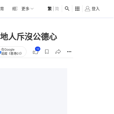
育
經濟
更多
01深圳
繁
觀點
|
简
健康
好食玩飛
登入
女
地人斥沒公德心
10
在Google
追蹤《香港01》