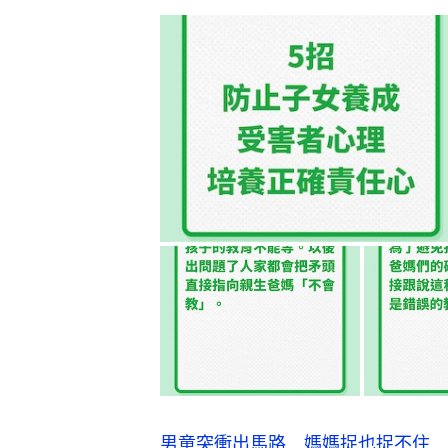
男童突衝出馬路 媽媽捉也捉不住 