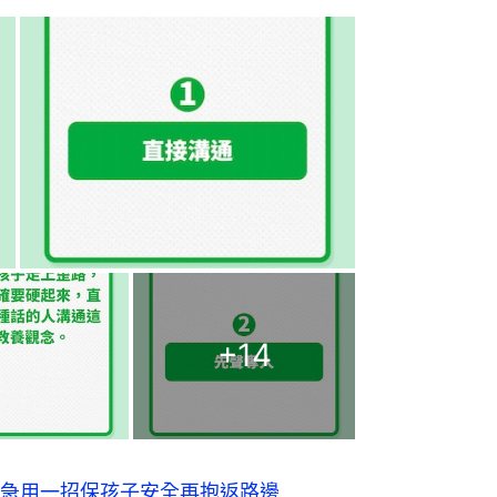
+
14
急用一招保孩子安全再抱返路邊