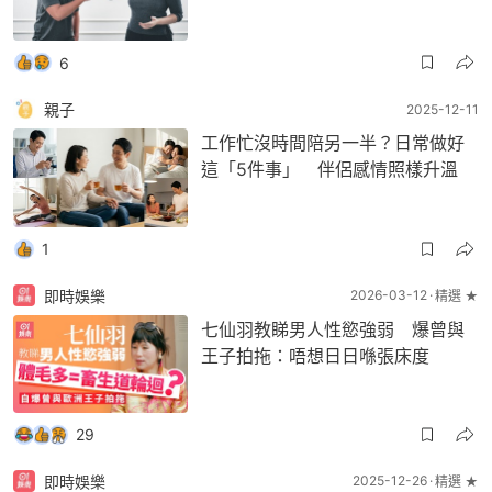
6
親子
2025-12-11
工作忙沒時間陪另一半？日常做好
這「5件事」 伴侶感情照樣升溫
1
即時娛樂
2026-03-12
精選 ★
七仙羽教睇男人性慾強弱 爆曾與
王子拍拖：唔想日日喺張床度
29
即時娛樂
2025-12-26
精選 ★