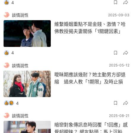
4
談情說性
2025-09-03
維繫婚姻重點不是金錢、激情？哈
佛教授揭夫妻關係「1關鍵因素」
4
談情說性
2025-05-12
曖昧期應該幾耐？她主動男方卻退
縮 過來人教「1期限」及時止損
4
談情說性
2025-08-21
暗戀對象傳訊息時回覆「1回應」感
覺超曖昧？ 網友點頭：馬上沉船