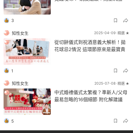
3
知性女生
2025-04-09
精選 ★
從切餅儀式到祝酒意義大解析！拋
花球忌2情況 這環節原來是最寶貴
1
知性女生
2025-07-08
精選 ★
中式婚禮儀式太繁複？準新人/父母
最易忽略的16個細節 附化解建議
5