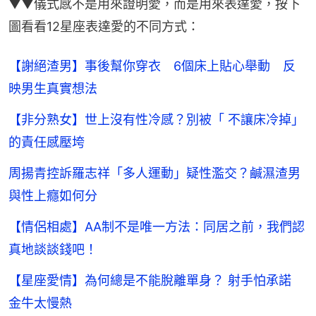
▼▼儀式感不是用來證明愛，而是用來表達愛，按下
圖看看12星座表達愛的不同方式：
【謝絕渣男】事後幫你穿衣 6個床上貼心舉動 反
映男生真實想法
【非分熟女】世上沒有性冷感？別被「 不讓床冷掉」
的責任感壓垮
周揚青控訴羅志祥「多人運動」疑性濫交？鹹濕渣男
與性上癮如何分
【情侶相處】AA制不是唯一方法：同居之前，我們認
真地談談錢吧！
【星座愛情】為何總是不能脫離單身？ 射手怕承諾
金牛太慢熱