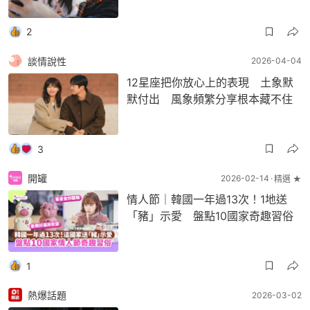
2
談情說性
2026-04-04
12星座把你放心上的表現 土象默
默付出 風象頻繁分享根本藏不住
3
開罐
2026-02-14
精選 ★
情人節｜韓國一年過13次！1地送
「豬」示愛 盤點10國家奇趣習俗
1
熱爆話題
2026-03-02