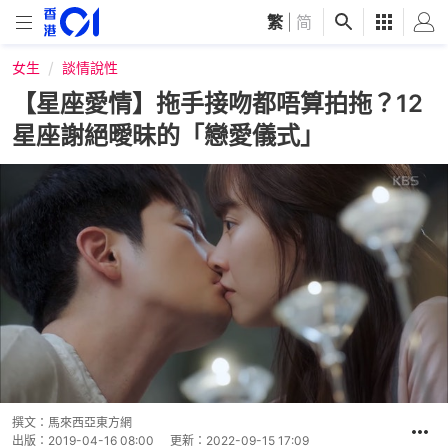
繁
|
简
女生
談情說性
【星座愛情】拖手接吻都唔算拍拖？12
星座謝絕曖昧的「戀愛儀式」
撰文：
馬來西亞東方網
出版：
2019-04-16 08:00
更新：
2022-09-15 17:09