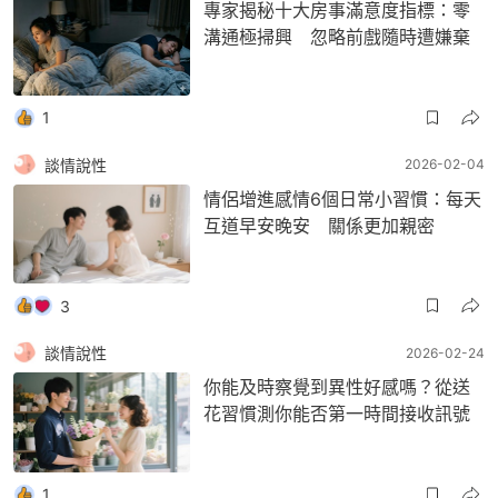
專家揭秘十大房事滿意度指標：零
溝通極掃興 忽略前戲隨時遭嫌棄
1
談情說性
2026-02-04
情侶增進感情6個日常小習慣：每天
互道早安晚安 關係更加親密
3
談情說性
2026-02-24
你能及時察覺到異性好感嗎？從送
花習慣測你能否第一時間接收訊號
1