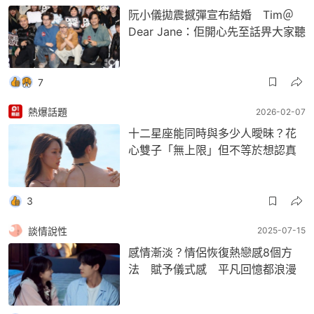
阮小儀拋震撼彈宣布結婚 Tim＠
Dear Jane：佢開心先至話畀大家聽
7
熱爆話題
2026-02-07
十二星座能同時與多少人曖昧？花
心雙子「無上限」但不等於想認真
3
談情說性
2025-07-15
感情漸淡？情侶恢復熱戀感8個方
法 賦予儀式感 平凡回憶都浪漫