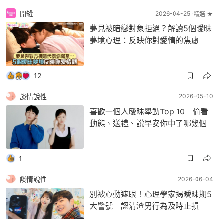
開罐
2026-04-25
精選 ★
夢見被暗戀對象拒絕？解讀5個曖昧
夢境心理：反映你對愛情的焦慮
12
談情說性
2026-05-10
喜歡一個人曖昧舉動Top 10 偷看
動態、送禮、說早安你中了哪幾個
1
談情說性
2026-06-04
別被心動遮眼！心理學家揭曖昧期5
大警號 認清渣男行為及時止損