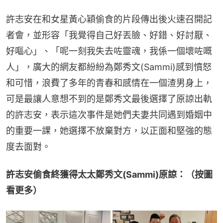
許志安在和女星黃心穎偷食的片段傳出後火速召開記
者會，並形容「我覺得自己好丟臉、好錯、好討厭、
好嘔心」、「呢一刻我失去咗靈魂，我係一個壞咗嘅
人」，廣大的網友都紛紛為鄭秀文(Sammi)感到憤怒
和可惜，浪費了多年的青春和感情在一個渣男身上，
可是最讓人意想不到的是鄭秀文最後選擇了原諒出軌
的許志安，表示這次事件是她們夫妻共同遇到婚姻中
的重要一課，她選擇不放棄對方，以正面和堅強的態
度去面對。
許志安偷食終獲得太太鄭秀文(Sammi)原諒：（按圖
看更多）