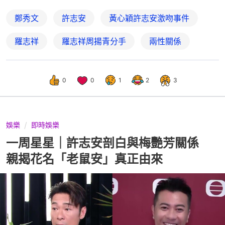
鄭秀文
許志安
黃心穎許志安激吻事件
羅志祥
羅志祥周揚青分手
兩性關係
0
0
1
2
3
娛樂
即時娛樂
一周星星｜許志安剖白與梅艷芳關係
親揭花名「老鼠安」真正由來