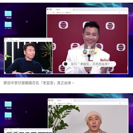
節目中安仔還親揭花名「老鼠安」真正由來。