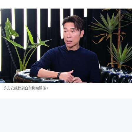
許志安感性剖白與梅姐關係。