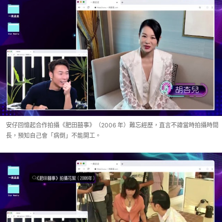
安仔回憶起合作拍攝《肥田囍事》（2006 年）難忘經歷，直言不諱當時拍攝時間
長，預知自己會「病倒」不能開工。