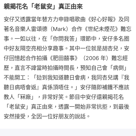
親揭花名「老鼠安」真正由來
安仔又透露當年替方力申錄唱歌曲《好心好報》及同
著名音樂人雷頌德（Mark）合作《世紀未煙花》難忘
事。一如以往，在「你問我答」環節中，安仔多名圈
中好友隔空亮相分享趣事。其中一位就是胡杏兒，安
仔回憶起合作拍攝《肥田囍事》（2006 年）難忘經
歷，直言不諱當時拍攝時間長，預知自己會「病倒」
不能開工：「攰到我知道聽日會病，我同杏兒講『我
聽日病唔會返』真係頂唔住。」安仔隨即補鑊不應該
教人「冧廠」，非常好笑。節目中安仔還親揭花名
「老鼠安」真正由來，透露一開始非常抗拒，到最後
安然接受，全因一位好朋友的說話。