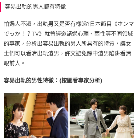
容易出軌的男人都有特徵
怕遇人不淑，出軌男又是否有樣睇?日本節目《ホンマ
でっか！？TV》就曾經邀請過心理、兩性等不同領域
的專家，分析出容易出軌的男人所具有的特質，讓女
士們可以看清出軌渣男，許文避免踩中渣男陷阱看清
眼前人。
容易出軌的男性特徵：(按圖看專家分析)