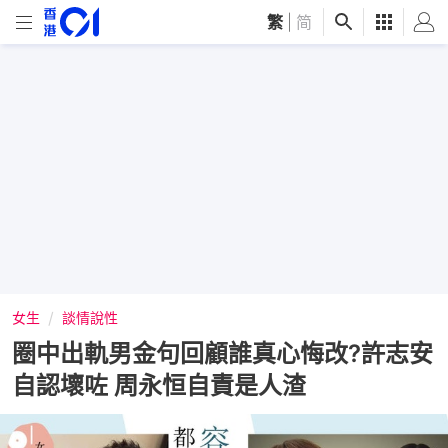
繁
|
简
女生
談情說性
圈中出軌男金句回顧誰真心悔改?許志安
自認壞咗 周永恒自責是人渣