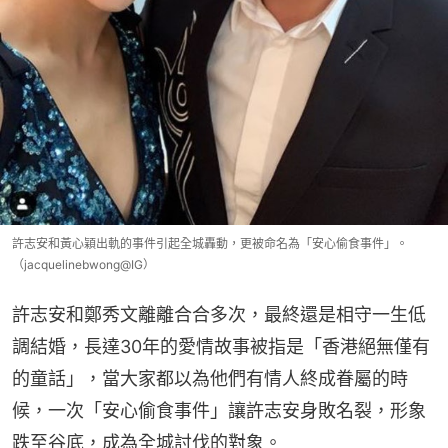
許志安和黃心穎出軌的事件引起全城轟動，更被命名為「安心偷食事件」。
（jacquelinebwong@IG）
許志安和鄭秀文離離合合多次，最終還是相守一生低
調結婚，長達30年的愛情故事被指是「香港絕無僅有
的童話」，當大家都以為他們有情人終成眷屬的時
候，一次「安心偷食事件」讓許志安身敗名裂，形象
跌至谷底，成為全城討伐的對象。