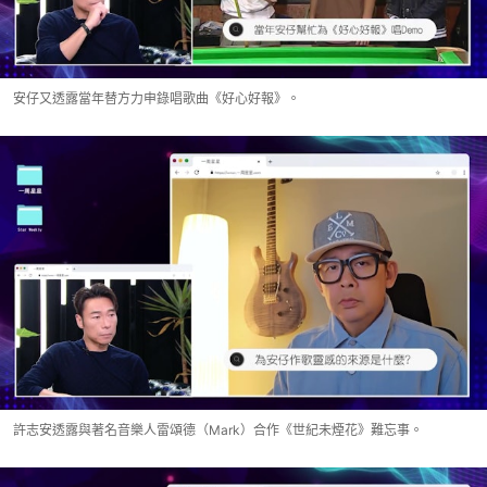
安仔又透露當年替方力申錄唱歌曲《好心好報》。
許志安透露與著名音樂人雷頌德（Mark）合作《世紀未煙花》難忘事。