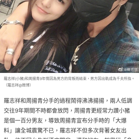
羅志祥(小豬)和周揚青9年情因為男方的背叛而結束，男方因出軌成為千夫所指。
（羅志祥@微博）
羅志祥和周揚青分手的過程鬧得沸沸揚揚，兩人低調
交往9年期間不時都會放閃，周揚青更經常力讚小豬
是個一百分男友，導致周揚青宣布分手時的「大爆
料」讓全城震驚不已，羅志祥不但多次背著女友出