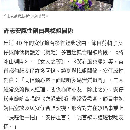
許志安接受主持許文軒訪問。
許志安感性剖白與梅姐關係
出道 40 年的安仔擁有多首經典歌曲，節目剪輯了安
仔與師傅梅艷芳（梅姐）多首經典合唱歌片段，《將
冰山劈開》、《女人之苦》、《笑看風雲變》等，首
首都勾起安仔許多回憶。談到與梅姐關係，安仔感性
剖白：「同佢傾心靈上面嘅嘢多過實質嘅嘢」，二人
經常交流做人道理，關係亦師亦友。除此之外，安仔
與車婉婉合唱的《會過去的》非常受歡迎，節目中婉
婉隔空談及與安仔合唱契機，形容對方在歌唱事業上
「扶咗佢一把」，安仔坦言：「呢首歌印證咗我哋友
情。」