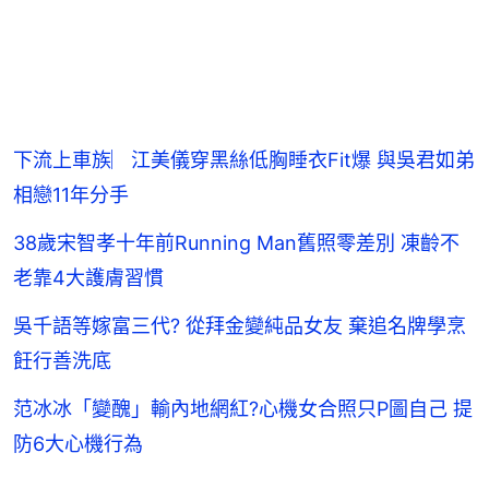
下流上車族︳江美儀穿黑絲低胸睡衣Fit爆 與吳君如弟
相戀11年分手
38歲宋智孝十年前Running Man舊照零差別 凍齡不
老靠4大護膚習慣
吳千語等嫁富三代? 從拜金變純品女友 棄追名牌學烹
飪行善洗底
范冰冰「變醜」輸內地網紅?心機女合照只P圖自己 提
防6大心機行為