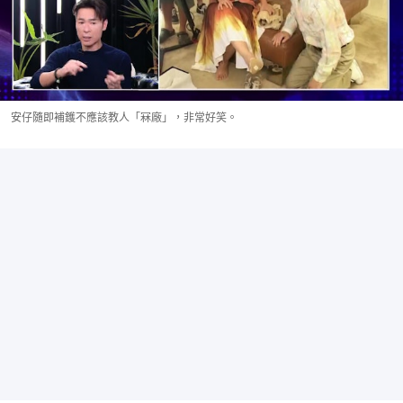
安仔隨即補鑊不應該教人「冧廠」，非常好笑。