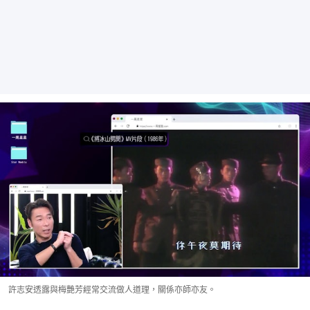
許志安透露與梅艷芳經常交流做人道理，關係亦師亦友。