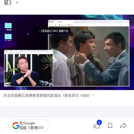
星》。
許志安最難忘與偶像梁朝偉同劇演出《新紥師兄 1988》。
6
在Google
追蹤《香港01》