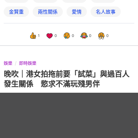
金賢重
兩性關係
愛情
名人故事
1
0
0
0
0
娛樂
即時娛樂
晚吹｜港女拍拖前要「試菜」與過百人
發生關係 慾求不滿玩殘男伴