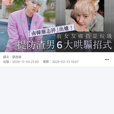
撰文：
劉思婷
出版：
2020-11-04 21:00
更新：
2025-02-13 15:07