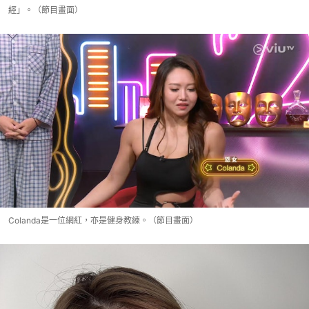
經」。（節目畫面）
Colanda是一位網紅，亦是健身教練。（節目畫面）