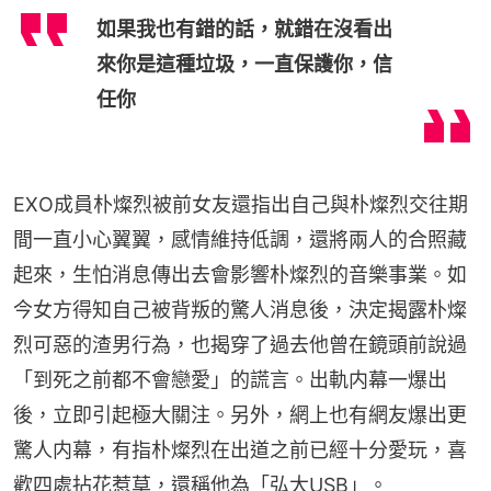
如果我也有錯的話，就錯在沒看出
來你是這種垃圾，一直保護你，信
任你
EXO成員朴燦烈被前女友還指出自己與朴燦烈交往期
間一直小心翼翼，感情維持低調，還將兩人的合照藏
起來，生怕消息傳出去會影響朴燦烈的音樂事業。如
今女方得知自己被背叛的驚人消息後，決定揭露朴燦
烈可惡的渣男行為，也揭穿了過去他曾在鏡頭前說過
「到死之前都不會戀愛」的謊言。出軌内幕一爆出
後，立即引起極大關注。另外，網上也有網友爆出更
驚人内幕，有指朴燦烈在出道之前已經十分愛玩，喜
歡四處拈花惹草，還稱他為「弘大USB」。