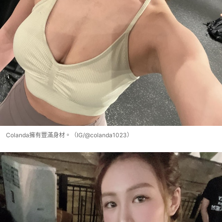
Colanda擁有豐滿身材。（IG/@colanda1023）