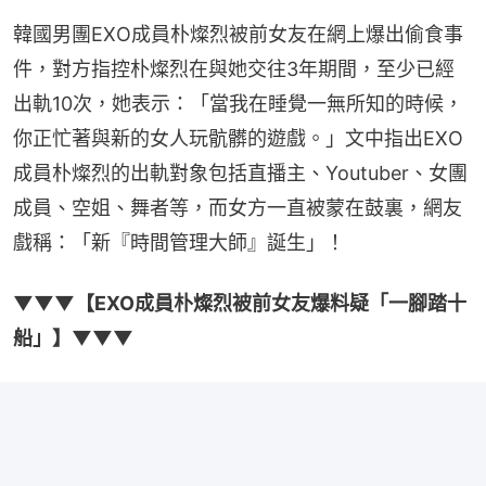
韓國男團EXO成員朴燦烈被前女友在網上爆出偷食事
件，對方指控朴燦烈在與她交往3年期間，至少已經
出軌10次，她表示：「當我在睡覺一無所知的時候，
你正忙著與新的女人玩骯髒的遊戲。」文中指出EXO
成員朴燦烈的出軌對象包括直播主、Youtuber、女團
成員、空姐、舞者等，而女方一直被蒙在鼓裏，網友
戲稱：「新『時間管理大師』誕生」！
▼▼▼【EXO成員朴燦烈被前女友爆料疑「一腳踏十
船」】▼▼▼