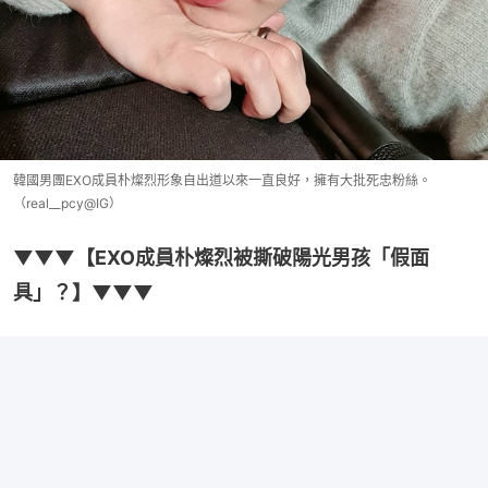
韓國男團EXO成員朴燦烈形象自出道以來一直良好，擁有大批死忠粉絲。
（real__pcy@IG）
▼▼▼【EXO成員朴燦烈被撕破陽光男孩「假面
具」？】▼▼▼