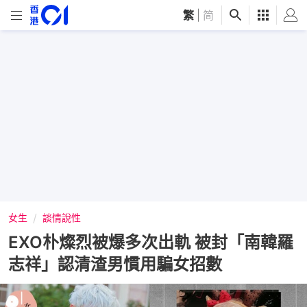
繁
|
简
女生
談情說性
EXO朴燦烈被爆多次出軌 被封「南韓羅
志祥」認清渣男慣用騙女招數