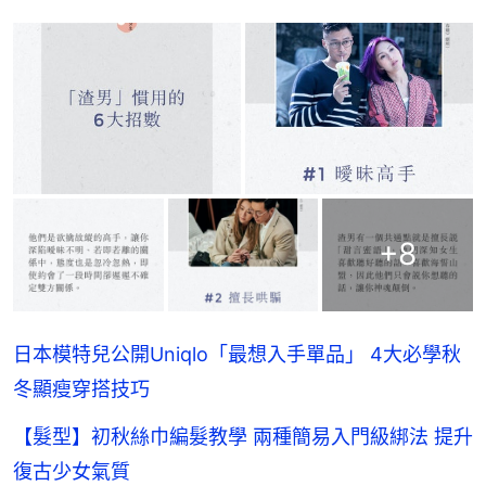
+
8
日本模特兒公開Uniqlo「最想入手單品」 4大必學秋
冬顯瘦穿搭技巧
【髮型】初秋絲巾編髮教學 兩種簡易入門級綁法 提升
復古少女氣質