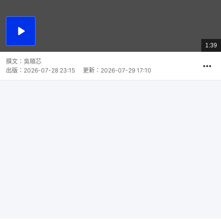
播
放
1:39
總
影
共
片
時
撰文：
吳順芯
間
出版：
2026-07-28 23:15
更新：
2026-07-29 17:10