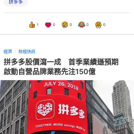
拼多多
1
0
0
0
0
經濟
財經快訊
拼多多股價瀉一成 首季業績遜預期
啟動自營品牌業務先注150億