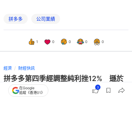
拼多多
公司業績
1
0
0
0
0
經濟
財經快訊
拼多多第四季經調整純利挫12% 遜於
預期 惟美股仍收升近半成
3
在Google
追蹤《香港01》