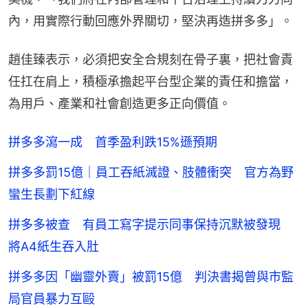
內，用實際行動回應外界關切，堅決再造拼多多」。
趙佳臻表示，必須把安全合規刻在骨子裏，把社會責
任扛在肩上，積極承擔起平台型企業的責任和擔當，
為用戶、產業和社會創造更多正向價值。
拼多多瀉一成 首季盈利跌15%遜預期
拼多多罰15億｜員工吞紙滅證、肢體衝突 官方為野
蠻生長劃下紅線
拼多多被查 有員工寫字提示同事保持沉默被發現
將A4紙生吞入肚
拼多多因「幽靈外賣」被罰15億 判決書揭曾與市監
局官員暴力互毆