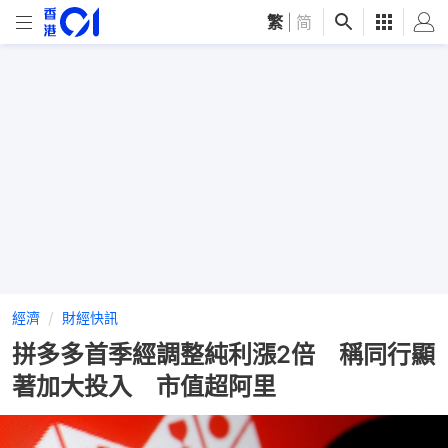
繁
|
简
經濟
財經快訊
拼多多首季經調整純利漲2倍 稱同行顯
著加大投入 市值超阿里