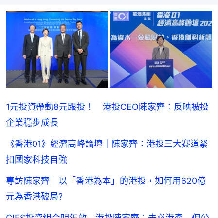
1元投資帶動8元跟投！ 港投CEO陳家齊：反映被投
企業穩步成長
《香港01》經濟高峰論壇｜陳家齊：港投三大賽道緊
扣國家科技自強
專訪陳家齊｜以「香港為本」的港投，如何用620億
元為香港破局?
CIES投資組合明年啟 港投陳家齊︰未必港產 但公