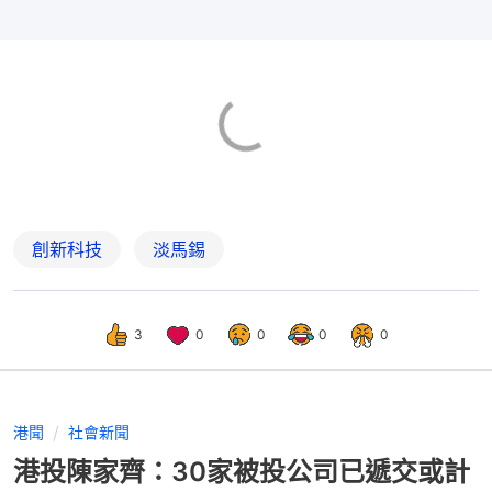
創新科技
淡馬錫
3
0
0
0
0
港聞
社會新聞
港投陳家齊：30家被投公司已遞交或計