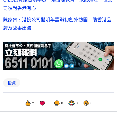
司須對香港有心
陳家齊﹕港投公司擬明年籌辦初創外訪團 助香港品
牌及故事出海
投資
2
0
0
0
0