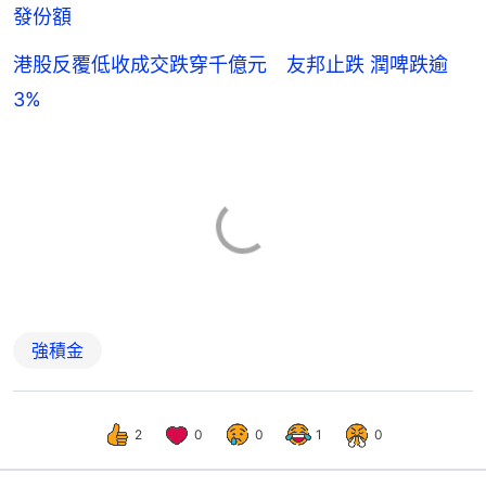
發份額
港股反覆低收成交跌穿千億元 友邦止跌 潤啤跌逾
3%
強積金
2
0
0
1
0