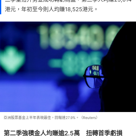
港元，年初至今則人均賺18,525港元。
亞洲股票基金上半年表現最佳，回報達27.9%。（Reuters）
第二季強積金人均賺逾2.5萬 扭轉首季虧損