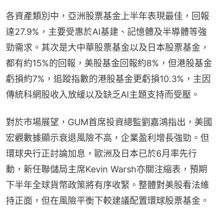
各資產類別中，亞洲股票基金上半年表現最佳，回報
達27.9%，主要受惠於AI基建、記憶體及半導體等強
勁需求。其次是大中華股票基金以及日本股票基金，
都有約15%的回報，美股基金回報約8%，但港股基金
虧損約7%，追蹤指數的港股基金更虧損10.3%，主因
傳統科網股收入放緩以及缺乏AI主題支持而受壓。
對於市場展望，GUM首席投資總監劉嘉鴻指出，美國
宏觀數據顯示衰退風險不高，企業盈利增長強勁。但
環球央行正討論加息，歐洲及日本已於6月率先行
動，新任聯儲局主席Kevin Warsh亦關注縮表，預期
下半年全球貨幣政策將有序收緊。整體對美股看法維
持正面，但在風險平衡下較建議配置環球股票基金。