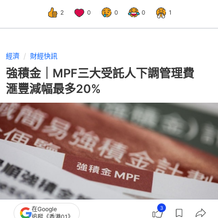
2
0
0
0
1
經濟
財經快訊
強積金｜MPF三大受託人下調管理費
滙豐減幅最多20%
3
在Google
追蹤《香港01》