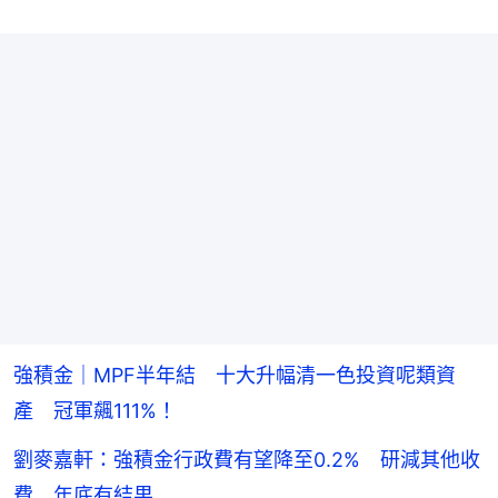
強積金｜MPF半年結 十大升幅清一色投資呢類資
產 冠軍飆111%！
劉麥嘉軒：強積金行政費有望降至0.2% 研減其他收
費 年底有結果