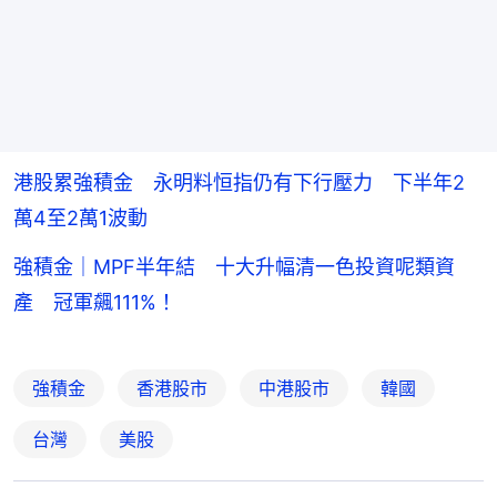
港股累強積金 永明料恒指仍有下行壓力 下半年2
萬4至2萬1波動
強積金｜MPF半年結 十大升幅清一色投資呢類資
產 冠軍飆111%！
強積金
香港股市
中港股市
韓國
台灣
美股