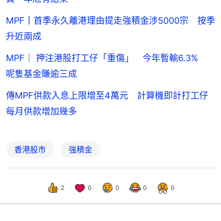
MPF丨首季永久離港理由提走強積金涉5000宗 按季
升近兩成
MPF｜ 押注港股打工仔「重傷」 今年暫輸6.3%
呢隻基金賺逾三成
傳MPF供款入息上限增至4萬元 計算機即計打工仔
每月供款增加幾多
香港股市
強積金
2
0
0
0
0