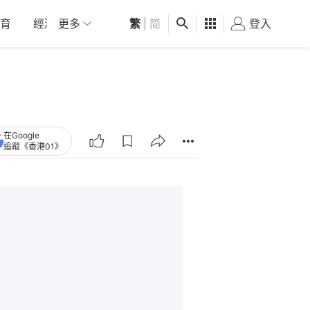
育
經濟
更多
01深圳
繁
觀點
|
简
健康
好食玩飛
登入
女
在Google
追蹤《香港01》