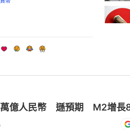
貨幣
6萬億人民幣 遜預期 M2增長
5