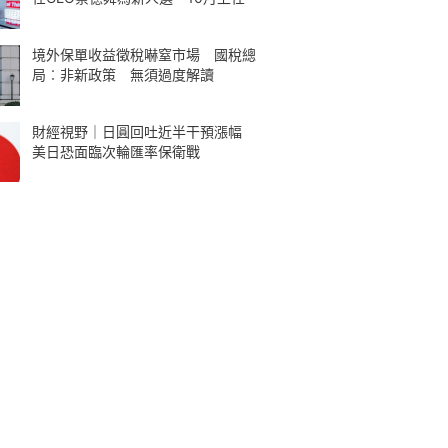
境外保單收益徵稅嚇窒市場 國稅總
局︰非新政策 無須過度解讀
財經視野｜日圓回吐近半干預漲幅
美日恐面臨次輪匯率保衛戰