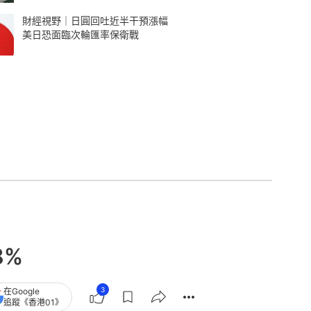
財經視野｜日圓回吐近半干預漲幅
美日恐面臨次輪匯率保衛戰
8%
3
在Google
追蹤《香港01》