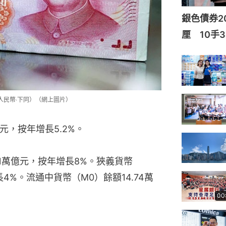
銀色債券20
厘 10手3
人民幣‧下同）（網上圖片）
億元，按年增長5.2%。
71萬億元，按年增長8%。狹義貨幣
長4%。流通中貨幣（M0）餘額14.74萬
00