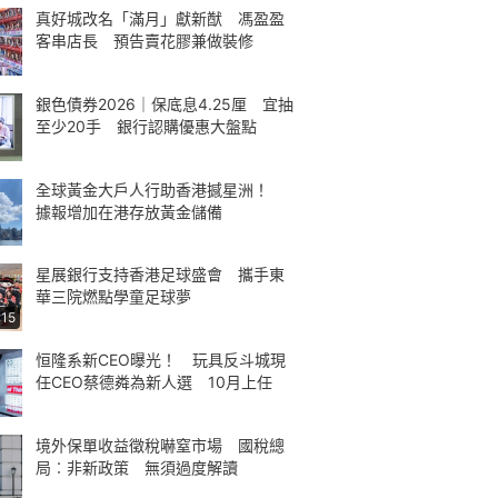
真好城改名「滿月」獻新猷 馮盈盈
客串店長 預告賣花膠兼做裝修
銀色債券2026｜保底息4.25厘 宜抽
至少20手 銀行認購優惠大盤點
全球黃金大戶人行助香港撼星洲！
據報增加在港存放黃金儲備
星展銀行支持香港足球盛會 攜手東
華三院燃點學童足球夢
:15
恒隆系新CEO曝光！ 玩具反斗城現
任CEO蔡德粦為新人選 10月上任
境外保單收益徵稅嚇窒市場 國稅總
局︰非新政策 無須過度解讀