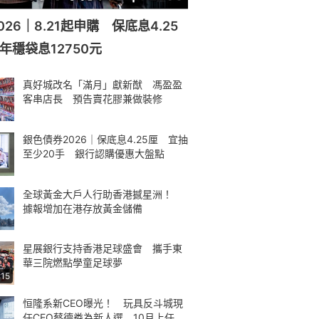
26｜8.21起申購 保底息4.25
年穩袋息12750元
真好城改名「滿月」獻新猷 馮盈盈
客串店長 預告賣花膠兼做裝修
銀色債券2026｜保底息4.25厘 宜抽
至少20手 銀行認購優惠大盤點
全球黃金大戶人行助香港撼星洲！
據報增加在港存放黃金儲備
星展銀行支持香港足球盛會 攜手東
華三院燃點學童足球夢
:15
恒隆系新CEO曝光！ 玩具反斗城現
任CEO蔡德粦為新人選 10月上任