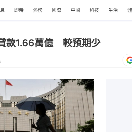
息
即時
熱榜
國際
中國
科技
生活
體
款1.66萬億 較預期少
5