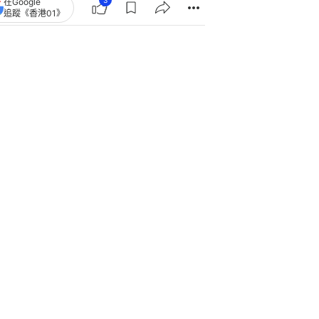
3
在Google
追蹤《香港01》