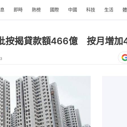
息
即時
熱榜
國際
中國
科技
生活
體
按揭貸款額466億 按月增加4
53