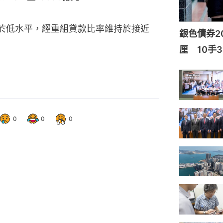
持於低水平，經重組貸款比率維持於接近
銀色債券20
厘 10手3
0
0
0