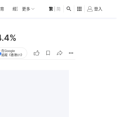
育
經濟
更多
01深圳
繁
觀點
|
简
健康
好食玩飛
登入
女
.4%
在Google
追蹤《香港01》