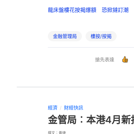
龍床盤樓花按揭爆額 恐掀撻訂潮 
金融管理局
樓按/按揭
搶先表達
經濟
財經快訊
金管局︰本港4月新
撰文：
黃捷