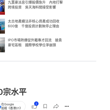
九置豪派息引爆股價急升 內地打擊
跨境投資 吳天海料間接受影響
太古地產續沽非核心資產成功回收
600億 千億投資計劃無停止理由
IPO市場熱爆促外籍專才回流 搶貴
豪宅區租 國際學校學位爭崩頭
0宗水平
2
在Google
追蹤《香港01》