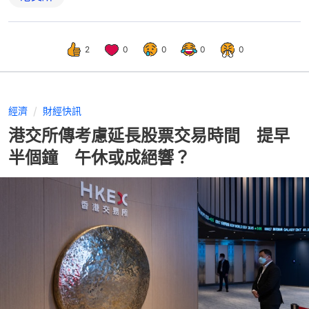
2
0
0
0
0
經濟
財經快訊
港交所傳考慮延長股票交易時間 提早
半個鐘 午休或成絕響？