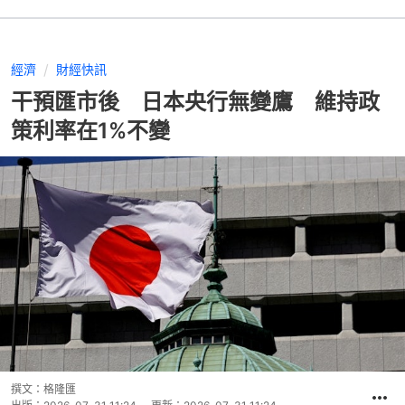
經濟
財經快訊
干預匯市後 日本央行無變鷹 維持政
策利率在1%不變
撰文：
格隆匯