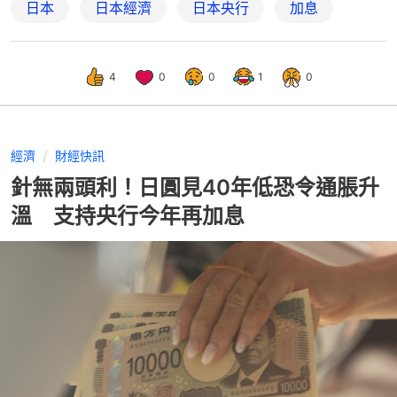
日本
日本經濟
日本央行
加息
4
0
0
1
0
經濟
財經快訊
針無兩頭利！日圓見40年低恐令通脹升
溫 支持央行今年再加息