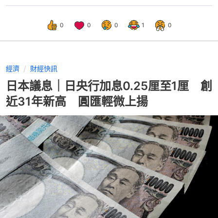
0
0
0
1
0
經濟
財經快訊
日本議息｜日央行加息0.25厘至1厘 創
近31年新高 圓匯輕微上揚