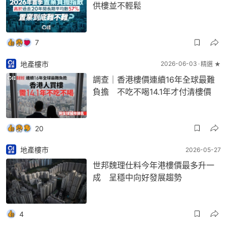
供樓並不輕鬆
7
地產樓市
2026-06-03
精選 ★
調查｜香港樓價連續16年全球最難
負擔 不吃不喝14.1年才付清樓價
20
地產樓市
2026-05-27
世邦魏理仕料今年港樓價最多升一
成 呈穩中向好發展趨勢
4