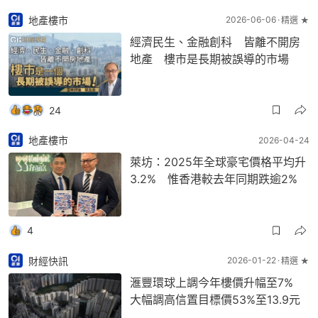
地產樓市
2026-06-06
精選 ★
經濟民生、金融創科 皆離不開房
地產 樓市是長期被誤導的市場
24
地產樓市
2026-04-24
萊坊：2025年全球豪宅價格平均升
3.2% 惟香港較去年同期跌逾2%
4
財經快訊
2026-01-22
精選 ★
滙豐環球上調今年樓價升幅至7%
大幅調高信置目標價53%至13.9元