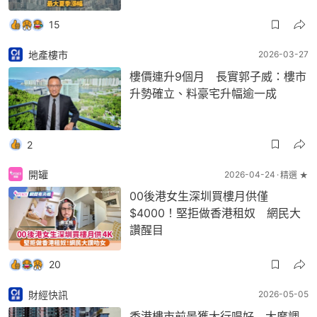
15
地產樓市
2026-03-27
樓價連升9個月 長實郭子威：樓市
升勢確立、料豪宅升幅逾一成
2
開罐
2026-04-24
精選 ★
00後港女生深圳買樓月供僅
$4000！堅拒做香港租奴 網民大
讚醒目
20
財經快訊
2026-05-05
香港樓市前景獲大行唱好 大摩調