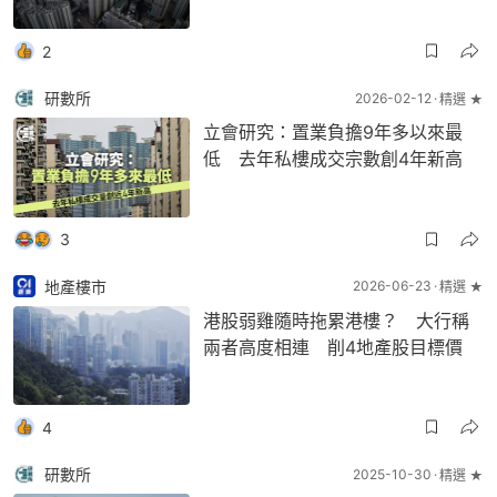
2
研數所
2026-02-12
精選 ★
立會研究：置業負擔9年多以來最
低 去年私樓成交宗數創4年新高
3
地產樓市
2026-06-23
精選 ★
港股弱雞隨時拖累港樓？ 大行稱
兩者高度相連 削4地產股目標價
4
研數所
2025-10-30
精選 ★