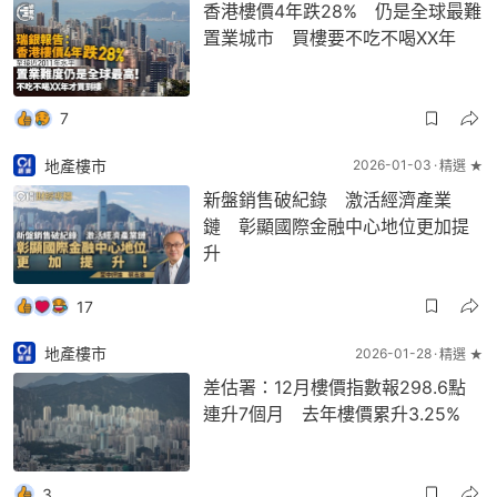
香港樓價4年跌28% 仍是全球最難
置業城市 買樓要不吃不喝XX年
7
地產樓市
2026-01-03
精選 ★
新盤銷售破紀錄 激活經濟產業
鏈 彰顯國際金融中心地位更加提
升
17
地產樓市
2026-01-28
精選 ★
差估署：12月樓價指數報298.6點
連升7個月 去年樓價累升3.25%
3