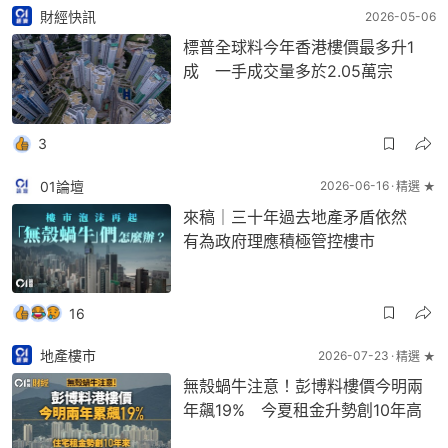
財經快訊
2026-05-06
標普全球料今年香港樓價最多升1
成 一手成交量多於2.05萬宗
3
01論壇
2026-06-16
精選 ★
來稿｜三十年過去地產矛盾依然
有為政府理應積極管控樓市
16
地產樓市
2026-07-23
精選 ★
無殼蝸牛注意！彭博料樓價今明兩
年飆19% 今夏租金升勢創10年高