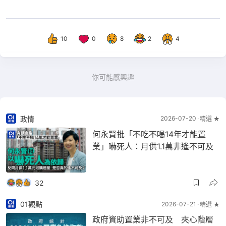
10
0
8
2
4
你可能感興趣
政情
2026-07-20
精選 ★
何永賢批「不吃不喝14年才能置
業」嚇死人：月供1.1萬非遙不可及
32
01觀點
2026-07-21
精選 ★
政府資助置業非不可及 夾心階層