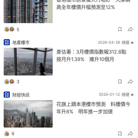
高全年樓價升幅預測至12%
5
地產樓市
2026-04-28
精選 ★
差估署：3月樓價指數報312.8點
按月升1.39% 連升10個月
3
財經快訊
2026-01-12
精選 ★
花旗上調本港樓市預測 料樓價今
年升8% 明年進一步加速
6