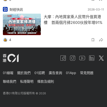
財經快訊
2026-03-11
大摩︰內地買家乘人民幣升值買港
樓 首兩個月掃2600伙按年增91%
4
01線報
關於我們
01招聘
廣告查詢
01App
常見問題
聯絡我們
私隱聲明
條款及細則
香港01有限公司版權所有 ©
2026