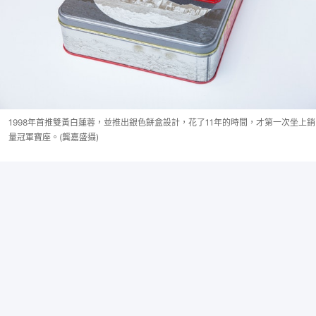
1998年首推雙黃白蓮蓉，並推出銀色餅盒設計，花了11年的時間，才第一次坐上銷
量冠軍寶座。(龔嘉盛攝)