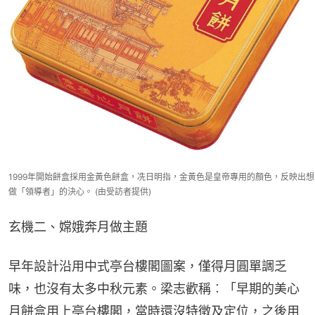
1999年開始餅盒採用金黃色餅盒，冼日明指，金黃色是皇帝專用的顏色，反映出想
做「領導者」的決心。 (由受訪者提供)
玄機二、嫦娥奔月做主題
早年設計沿用中式亭台樓閣圖案，僅得月圓單調乏
味，也沒有太多中秋元素。梁志歡稱︰「早期的美心
月餅盒用上亭台樓閣，當時還沒特徵及定位，之後用