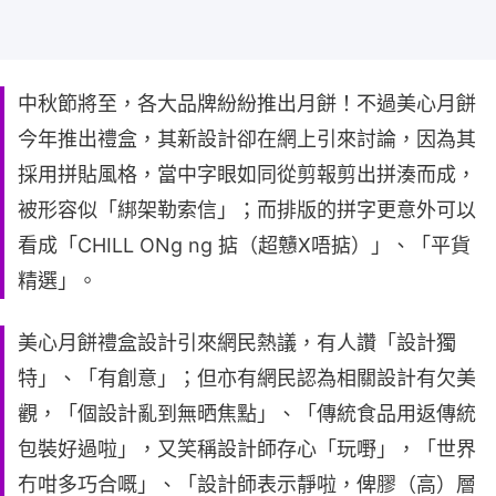
中秋節將至，各大品牌紛紛推出月餅！不過美心月餅
今年推出禮盒，其新設計卻在網上引來討論，因為其
採用拼貼風格，當中字眼如同從剪報剪出拼湊而成，
被形容似「綁架勒索信」；而排版的拼字更意外可以
看成「CHILL ONg ng 掂（超戇X唔掂）」、「平貨
精選」。
美心月餅禮盒設計引來網民熱議，有人讚「設計獨
特」、「有創意」；但亦有網民認為相關設計有欠美
觀，「個設計亂到無晒焦點」、「傳統食品用返傳統
包裝好過啦」，又笑稱設計師存心「玩嘢」，「世界
冇咁多巧合嘅」、「設計師表示靜啦，俾膠（高）層