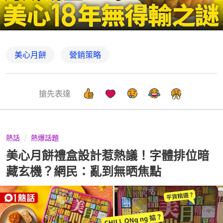
美心月餅
營銷策略
搶先表達
熱話
熱爆話題
美心月餅禮盒設計惹熱議！字體排位暗
藏玄機？網民：亂到無晒焦點