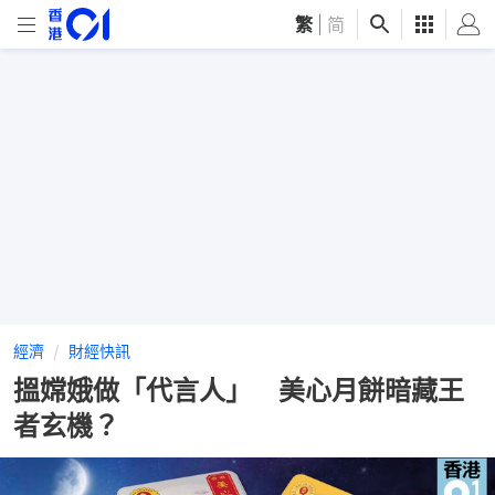
繁
|
简
經濟
財經快訊
搵嫦娥做「代言人」 美心月餅暗藏王
者玄機？