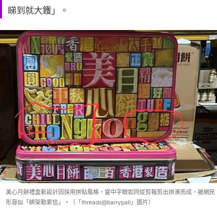
睇到就大鑊」。
美心月餅禮盒新設計因採用拼貼風格，當中字眼如同從剪報剪出拼湊而成，被網民
形容似「綁架勒索信」。（「threads@barrypali」圖片）