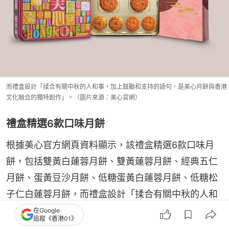
而禮盒設計「揉合有關中秋的人和事，加上鼓勵和支持的語句，是美心月餅與香港
文化融合的獨特創作」。（圖片來源：美心官網）
禮盒精選6款口味月餅
根據美心官方網頁資料顯示，該禮盒精選6款口味月
餅，包括雙黃白蓮蓉月餅、雙黃蓮蓉月餅、經典五仁
月餅、蛋黃豆沙月餅、低糖蛋黃白蓮蓉月餅、低糖松
子仁白蓮蓉月餅，而禮盒設計「揉合有關中秋的人和
事，加上鼓勵和支持的語句，是美心月餅與香港文化
在Google
追蹤《香港01》
融合的獨特創作」，購買禮盒會附送1個精美紙袋，佳