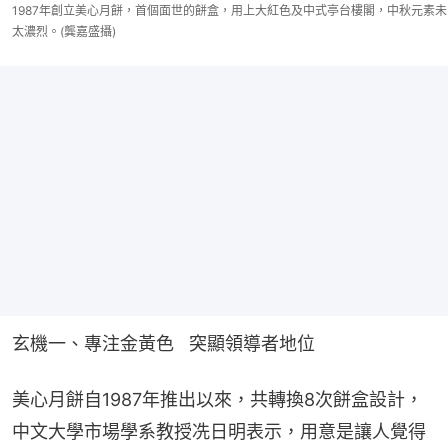
1987年創立美心月餅，首個面世的餅盒，用上大紅色及中式亭台樓閣，中秋元素未
太濃烈。(龔嘉盛攝)
玄機一、專注金黃色   突顯領導者地位
美心月餅自1987年推出以來，共轉換8次餅盒設計，
中文大學市場學系教授冼日明表示，用意是讓人覺得