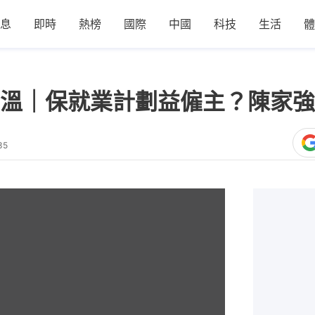
息
即時
熱榜
國際
中國
科技
生活
體
溫｜保就業計劃益僱主？陳家強
35