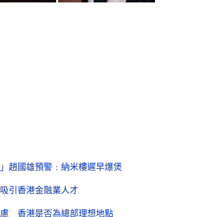
」趙國雄預警﹕納米樓遲早爆煲
吸引香港金融業人才
慮 香港是否為總部理想地點