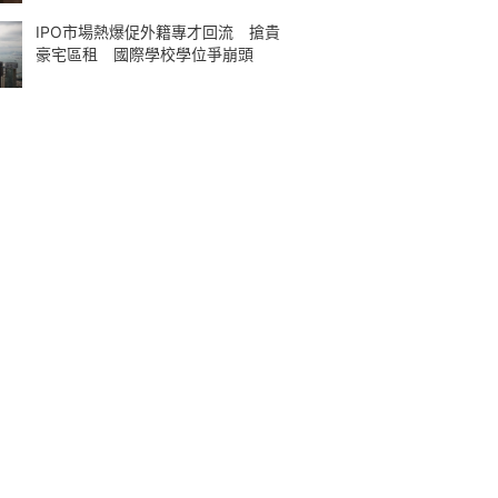
IPO市場熱爆促外籍專才回流 搶貴
豪宅區租 國際學校學位爭崩頭