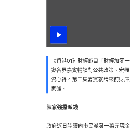
播
放
影
片
《香港01》財經節目「財經加零
邀各界嘉賓暢談對公共政策、宏觀
資心得。第二集嘉賓就請來前財庫
家強。
陳家強撐派錢
政府近日陸續向市民派發一萬元現金