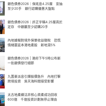
銀色債券2026｜保底息4.25厘 宜抽
至少20手 銀行認購優惠大盤點
銀色債券2026｜許正宇稱4.25厘高於
定存 中銀籲至少認購20手
內地據報對境外保單收益徵稅 恐慌
情緒蔓延本港地產股 新地瀉5%
銀色債券2026 | 港府下午5時公布新
一批銀債發行細節
九置豪派息引爆股價急升 內地打擊
跨境投資 吳天海料間接受影響
太古地產續沽非核心資產成功回收
600億 千億投資計劃無停止理由