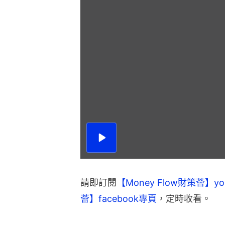
播
放
影
片
請即訂閱
【Money Flow財策薈】yo
薈】facebook專頁
，定時收看。