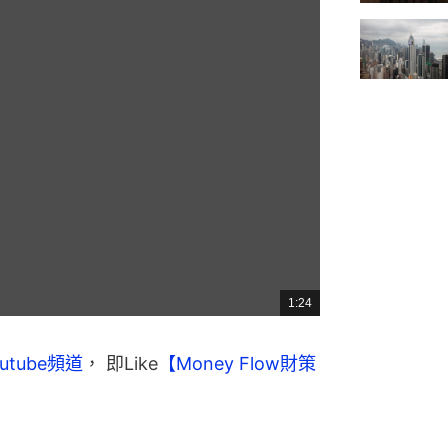
1:24
總
共
時
間
utube頻道
， 即Like
【Money Flow財策