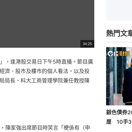
熱門文
34:25
總
共
時
間
一」，逢港股交易日下午5時直播。節目廣
經濟、股市及樓市的個人看法，以及投
局局長、科大工商管理學院兼任教授陳
銀色債券20
厘 10手3
，陳家強出席節目時笑言「梗係有（申