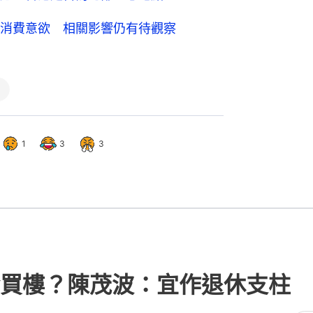
消費意欲 相關影響仍有待觀察
1
3
3
買樓？陳茂波：宜作退休支柱 