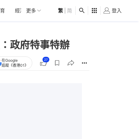
育
經濟
更多
01深圳
繁
觀點
|
简
健康
好食玩飛
登入
女
：政府特事特辦
27
在Google
追蹤《香港01》