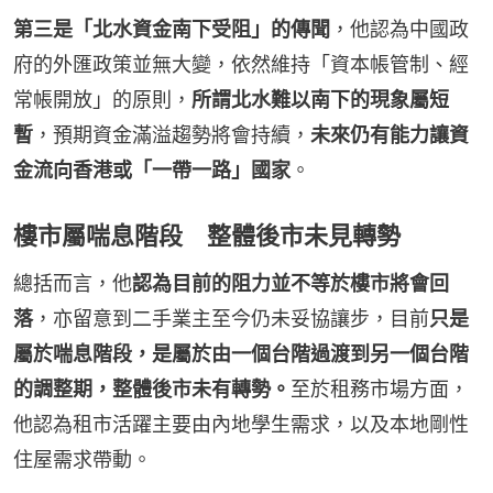
第三是「北水資金南下受阻」的傳聞
，他認為中國政
府的外匯政策並無大變，依然維持「資本帳管制、經
常帳開放」的原則，
所謂北水難以南下的現象屬短
暫
，預期資金滿溢趨勢將會持續，
未來仍有能力讓資
金流向香港或「一帶一路」國家
。
樓市屬喘息階段 整體後市未見轉勢
總括而言，他
認為目前的阻力並不等於樓市將會回
落
，亦留意到二手業主至今仍未妥協讓步，目前
只是
屬於喘息階段，是屬於由一個台階過渡到另一個台階
的調整期，整體後市未有轉勢。
至於租務市場方面，
他認為租市活躍主要由內地學生需求，以及本地剛性
住屋需求帶動。