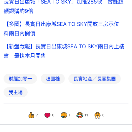
長實日出康城「SEA TO SKY」加推285伙 暫錄超
額認購約9倍
【多圖】長實日出康城SEA TO SKY開放三房示位
料兩日內開價
【新盤戰報】長實日出康城SEA TO SKY兩日內上樓
書 最快本月開售
財經加零一
趙國雄
長實地產／長實集團
我主場
7
0
1
11
6