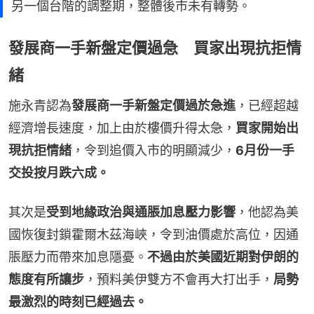
另一個台階的調整期，整體後市未有轉勢。
發展商一手新盤定價過急 買家出現抗拒情
緒
施永青認為
發展商一手新盤定價過於急進
，已經超越
經濟增長速度，加上由於樓價升得太急，
買家開始出
現抗拒情緒
，令到追價入市的明顯減少，
6月份一手
交投按月跌六成。
其次是
受到地緣政治與通脹加息壓力影響
，他認為美
國恢復封鎖霍爾木茲海峽，令到油價處於高位，因通
脹壓力而帶來加息隱憂。
不過由於美國近期對伊朗的
態度有所讓步
，預料美伊雙方不會再大打出手，
局勢
最激烈的時刻已經過去。