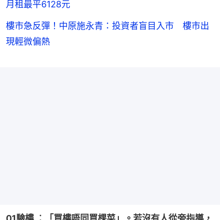
月租最平6128元
樓市急反彈！中原施永青：投資者盲目入市 樓市出
現輕微偏熱
01驗樓 ︰「買樓唔同買棵菜」。若沒有人從旁指導，