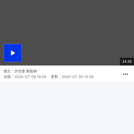
播
放
34:48
總
影
共
片
時
撰文：
許世豪 黃皓琳
間
出版：
2020-07-06 16:06
更新：
2020-07-20 10:28