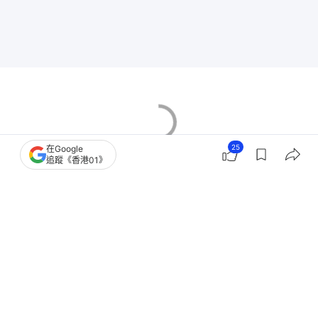
25
在Google
追蹤《香港01》
香港樓市
新盤市況
二手樓成交
中原地產
施永青
2
0
0
0
0