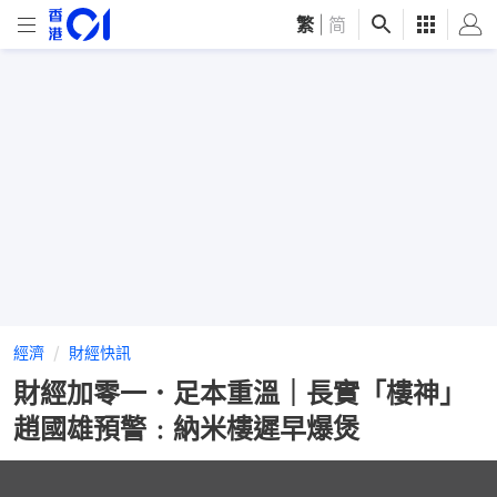
繁
|
简
經濟
財經快訊
財經加零一．足本重溫｜長實「樓神」
趙國雄預警﹕納米樓遲早爆煲