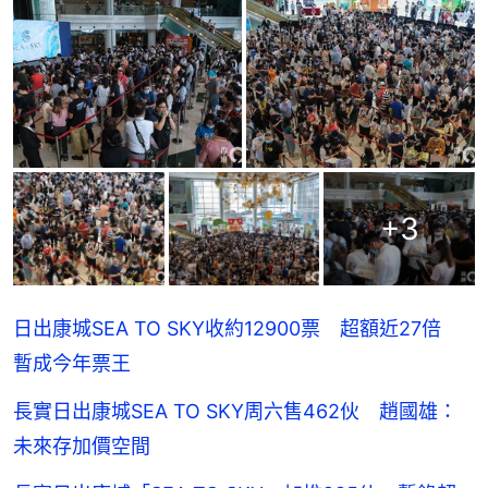
+
3
日出康城SEA TO SKY收約12900票 超額近27倍
暫成今年票王
長實日出康城SEA TO SKY周六售462伙 趙國雄：
未來存加價空間