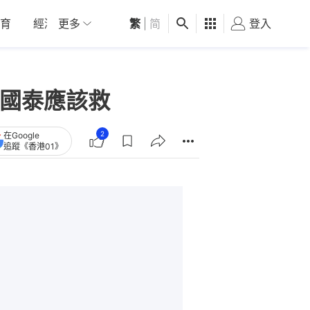
育
經濟
更多
01深圳
繁
觀點
|
简
健康
好食玩飛
登入
女
：國泰應該救
2
在Google
追蹤《香港01》