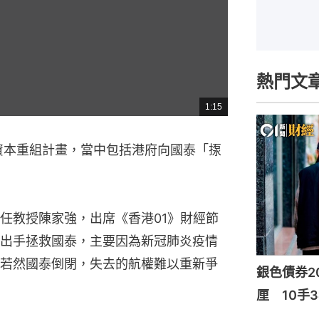
熱門文
1:15
總
共
時
間
的資本重組計畫，當中包括港府向國泰「揼
任教授陳家強，出席《香港01》財經節
出手拯救國泰，主要因為新冠肺炎疫情
若然國泰倒閉，失去的航權難以重新爭
銀色債券20
厘 10手3