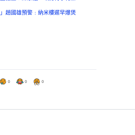
」趙國雄預警﹕納米樓遲早爆煲
0
0
0