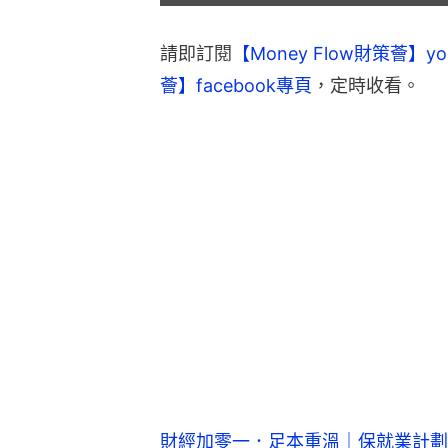
影
片
請即訂閱
【Money Flow財策薈】yo
薈】facebook專頁
，定時收看。
財經加零一．足本重溫｜保就業計劃