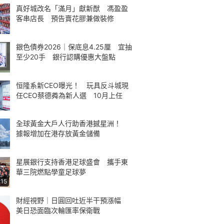
真好城改名「滿月」獻新猷 馮盈盈
客串店長 預告賣花膠兼做裝修
銀色債券2026｜保底息4.25厘 宜抽
至少20手 銀行認購優惠大盤點
恒隆系新CEO曝光！ 玩具反斗城現
任CEO蔡德粦為新人選 10月上任
全球黃金大戶人行助香港撼星洲！
據報增加在港存放黃金儲備
星展銀行支持香港足球盛會 攜手東
華三院燃點學童足球夢
:15
財經視野｜日圓回吐近半干預漲幅
美日恐面臨次輪匯率保衛戰