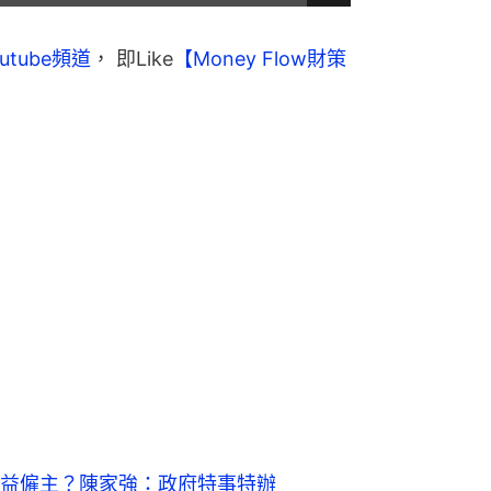
共
時
間
utube頻道
， 即Like
【Money Flow財策
益僱主？陳家強：政府特事特辦